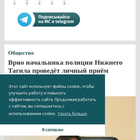
0
0
0
0
0
Общество
Врио начальника полиции Нижнего
Тагила проведёт личный приём
граждан
Этот сайт использует файлы cookie, чтобы
21.05.2026 16:35
улучшить работу и повысить
эффективность сайта. Продолжая работать
с сайтом, вы соглашаетесь с
использованием cookie.
Узнать больше
Я согласен