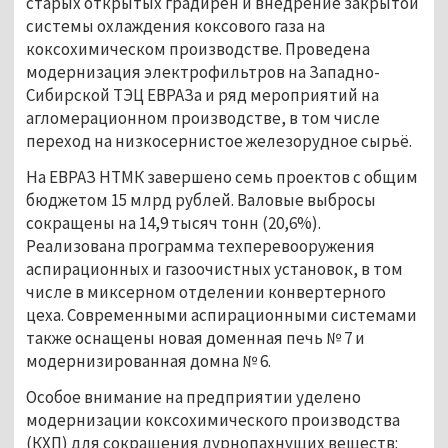
старых открытых градирен и внедрение закрытой 
системы охлаждения коксового газа на 
коксохимическом производстве. Проведена 
модернизация электрофильтров на Западно-
Сибирской ТЭЦ ЕВРАЗа и ряд мероприятий на 
агломерационном производстве, в том числе 
переход на низкосернистое железорудное сырьё.
На ЕВРАЗ НТМК завершено семь проектов с общим 
бюджетом 15 млрд рублей. Валовые выбросы 
сокращены на 14,9 тысяч тонн (20,6%). 
Реализована программа техперевооружения 
аспирационных и газоочистных установок, в том 
числе в миксерном отделении конвертерного 
цеха. Современными аспирационными системами 
также оснащены новая доменная печь № 7 и 
модернизированная домна № 6. 
Особое внимание на предприятии уделено 
модернизации коксохимического производства 
(КХП) для сокращения дурнопахнущих веществ: 