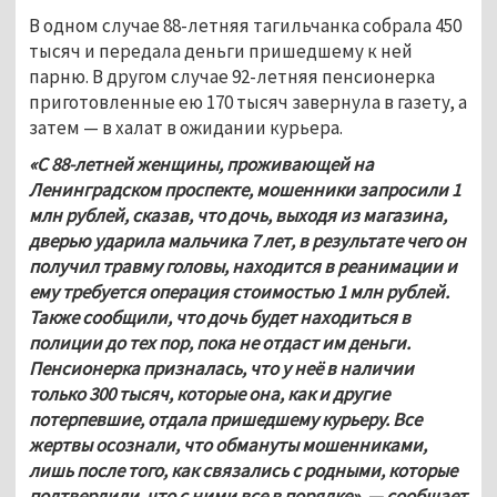
В одном случае 88-летняя тагильчанка собрала 450 
тысяч и передала деньги пришедшему к ней 
парню. В другом случае 92-летняя пенсионерка 
приготовленные ею 170 тысяч завернула в газету, а 
затем — в халат в ожидании курьера.
«С 88-летней женщины, проживающей на 
Ленинградском проспекте, мошенники запросили 1 
млн рублей, сказав, что дочь, выходя из магазина, 
дверью ударила мальчика 7 лет, в результате чего он 
получил травму головы, находится в реанимации и 
ему требуется операция стоимостью 1 млн рублей. 
Также сообщили, что дочь будет находиться в 
полиции до тех пор, пока не отдаст им деньги. 
Пенсионерка призналась, что у неё в наличии 
только 300 тысяч, которые она, как и другие 
потерпевшие, отдала пришедшему курьеру. Все 
жертвы осознали, что обмануты мошенниками, 
лишь после того, как связались с родными, которые 
подтвердили, что с ними все в порядке», — сообщает 