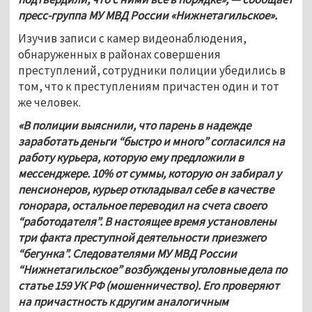
пресс-группа МУ МВД России «Нижнетагильское».
Изучив записи с камер видеонаблюдения, 
обнаруженных в районах совершения 
преступлений, сотрудники полиции убедились в 
том, что к преступлениям причастен один и тот 
же человек. 
«В полиции выяснили, что парень в надежде 
заработать деньги “быстро и много” согласился на 
работу курьера, которую ему предложили в 
мессенджере. 10% от суммы, которую он забирал у 
пенсионеров, курьер откладывал себе в качестве 
гонорара, остальное переводил на счета своего 
“работодателя”. В настоящее время установлены 
три факта преступной деятельности приезжего 
“бегунка”. Следователями МУ МВД России 
“Нижнетагильское” возбуждены уголовные дела по 
статье 159 УК РФ (мошенничество). Его проверяют 
на причастность к другим аналогичным 