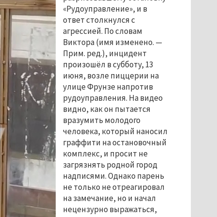
«Рудоуправление», и в 
ответ столкнулся с 
агрессией. По словам 
Виктора 
(имя изменено. — 
Прим. ред.)
, инцидент 
произошёл в субботу, 13 
июня, возле пиццерии на 
улице Фрунзе напротив 
рудоуправления. На видео 
видно, как он пытается 
вразумить молодого 
человека, который наносил 
граффити на остановочный 
комплекс, и просит не 
загрязнять родной город 
надписями. Однако парень 
не только не отреагировал 
на замечание, но и начал 
нецензурно выражаться, 