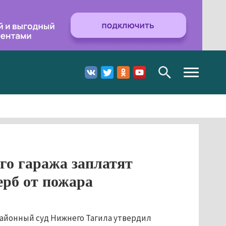
Toggle
navigation
го гаража заплатят
ерб от пожара
йонный суд Нижнего Тагила утвердил 