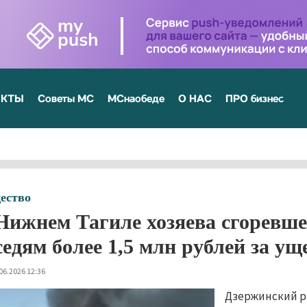
ЕКТЫ
Советы МС
МСнаобеде
О НАС
ПРО бизнес
ество
Нижнем Тагиле хозяева сгоревше
седям более 1,5 млн рублей за ущ
06.2026 12:36
Дзержинский ра