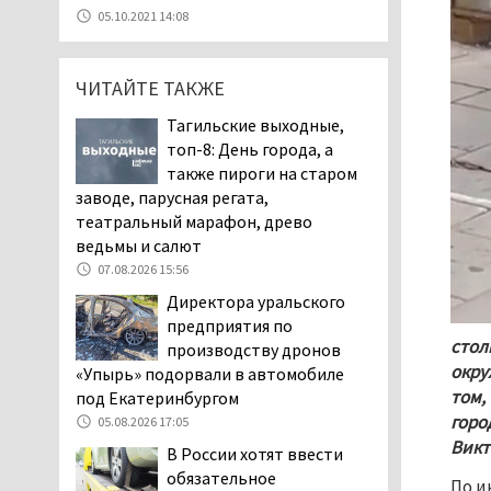
07.08.2026 11:47
05.10.2021 14:08
Екатеринбург подвергся
атаке БПЛА, восемь из
ЧИТАЙТЕ ТАКЖЕ
них были сбиты, три
упали на крышу логистического
Тагильские выходные,
центра
топ-8: День города, а
07.08.2026 11:28
также пироги на старом
Тагильские спасатели
заводе, парусная регата,
помогли заблудившемуся
театральный марафон, древо
в лесу мужчине найти
ведьмы и салют
дорогу домой
07.08.2026 15:56
06.08.2026 16:28
Директора уральского
Прокуратура
предприятия по
Дзержинского района
стол
производству дронов
Нижнего Тагила
окру
«Упырь» подорвали в автомобиле
возбудила административное дело в
том,
под Екатеринбургом
отношении «Водоканала-НТ» из-за
горо
05.08.2026 17:05
отсутствия холодной воды
Викт
В России хотят ввести
06.08.2026 15:42
обязательное
По и