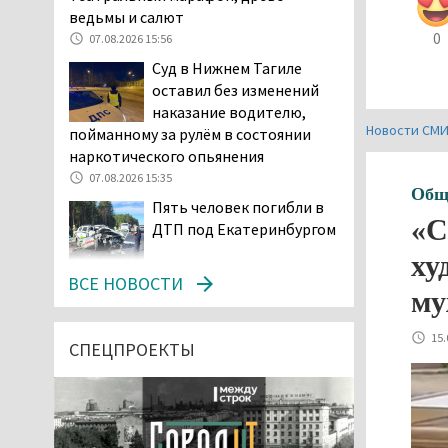
ведьмы и салют
0
07.08.2026 15:56
Суд в Нижнем Тагиле
оставил без изменений
наказание водителю,
Новости СМ
пойманному за рулём в состоянии
наркотического опьянения
07.08.2026 15:35
Общ
Пять человек погибли в
«С
ДТП под Екатеринбургом
ху
07.08.2026 14:24
ВСЕ НОВОСТИ
му
Тагильские спасатели
проникли в квартиру
15.
через балкон, чтобы
СПЕЦПРОЕКТЫ
помочь пенсионерке
07.08.2026 14:20
В Красноуральске хитрый
водитель BMW ездил с