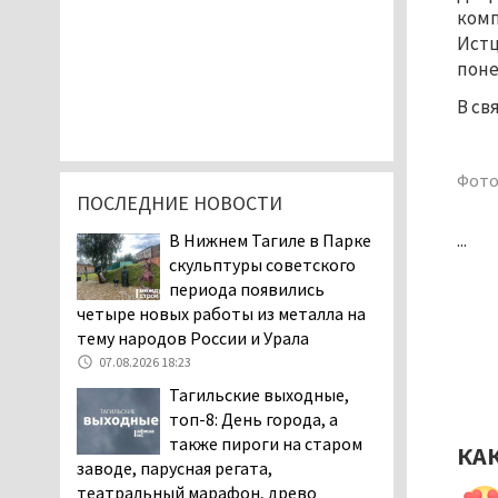
комп
Истц
поне
В св
Фото
ПОСЛЕДНИЕ НОВОСТИ
...
В Нижнем Тагиле в Парке
скульптуры советского
периода появились
четыре новых работы из металла на
тему народов России и Урала
07.08.2026 18:23
Тагильские выходные,
топ-8: День города, а
также пироги на старом
КА
заводе, парусная регата,
театральный марафон, древо