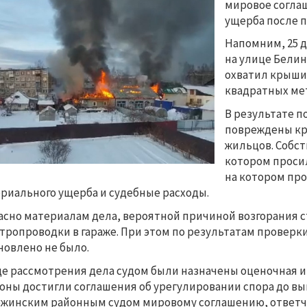
мировое соглаш
ущерба после п
Напомним, 25 д
на улице Белин
охватил крыши 
квадратных ме
В результате п
повреждены кр
жильцов. Собств
котором просил
на котором про
риального ущерба и судебные расходы.
асно материалам дела, вероятной причиной возгорания 
тропроводки в гараже. При этом по результатам проверки
новлено не было. 
де рассмотрения дела судом были назначены оценочная и
оны достигли соглашения об урегулировании спора до вы
жинским районным судом мировому соглашению, ответч