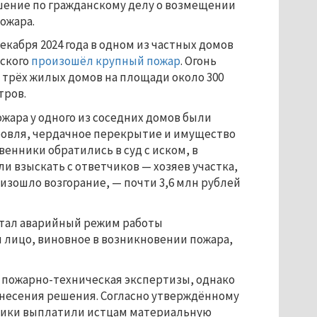
ение по гражданскому делу о возмещении 
ожара.
екабря 2024 года в одном из частных домов 
ского 
произошёл крупный пожар
. Огонь 
трёх жилых домов на площади около 300 
тров.
ожара у одного из соседних домов были 
овля, чердачное перекрытие и имущество 
енники обратились в суд с иском, в 
и взыскать с ответчиков — хозяев участка, 
изошло возгорание, — почти 3,6 млн рублей 
стал аварийный режим работы 
 лицо, виновное в возникновении пожара, 
 пожарно-техническая экспертизы, однако 
несения решения. Согласно утверждённому 
ики выплатили истцам материальную 