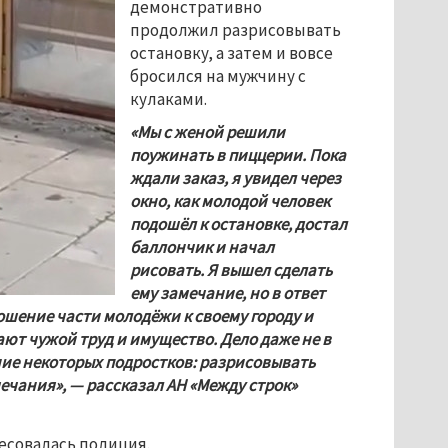
демонстративно 
продолжил разрисовывать 
остановку, а затем и вовсе 
бросился на мужчину с 
кулаками. 
«Мы с женой решили 
поужинать в пиццерии. Пока 
ждали заказ, я увидел через 
окно, как молодой человек 
подошёл к остановке, достал 
баллончик и начал 
рисовать. Я вышел сделать 
ему замечание, но в ответ 
шение части молодёжи к своему городу и 
ют чужой труд и имущество. Дело даже не в 
ение некоторых подростков: разрисовывать 
ечания», — рассказал АН 
«Между строк
» 
совалась полиция. 