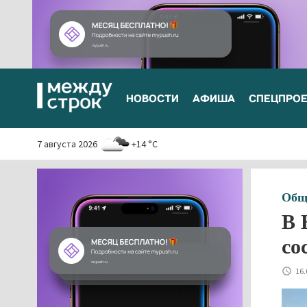
НОВОСТИ
АФИША
СПЕЦПРО
7 августа 2026
+14 °C
Общ
В 
со
16.