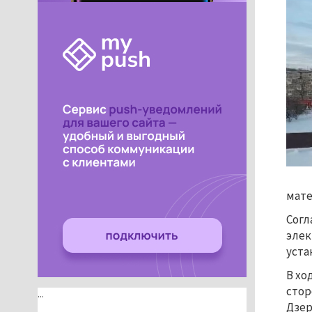
мате
Согл
элек
уста
В хо
стор
...
Дзер