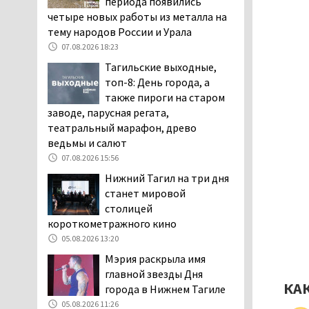
периода появились
дня запретят
четыре новых работы из металла на
электросамокаты
тему народов России и Урала
06.08.2026 11:41
07.08.2026 18:23
«Я уверен, это бельевая
Тагильские выходные,
вошь». Родители 10-
топ-8: День города, а
летней девочки
также пироги на старом
пожаловались на кровососущих
заводе, парусная регата,
паразитов, которые искусали их
театральный марафон, древо
ребёнка в детской больнице
ведьмы и салют
Нижнего Тагила
07.08.2026 15:56
05.08.2026 17:59
Нижний Тагил на три дня
Директора уральского
станет мировой
предприятия по
столицей
производству дронов
короткометражного кино
«Упырь» подорвали в автомобиле
05.08.2026 13:20
под Екатеринбургом
Мэрия раскрыла имя
05.08.2026 17:05
главной звезды Дня
Эксперты назвали
КА
города в Нижнем Тагиле
причины массового мора
05.08.2026 11:26