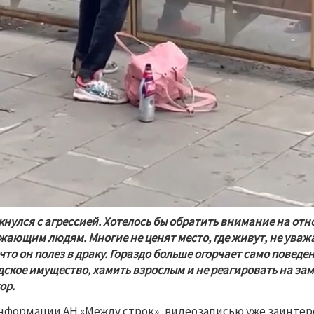
кнулся с агрессией. 
Хотелось бы обратить внимание на отно
жающим людям. Многие не ценят место, где живут, не уважа
 что он полез в драку. Гораздо больше огорчает само повед
дское имущество, хамить взрослым и не реагировать на зам
ор.
нформации АН «Между строк», видеозаписью уже заинтере