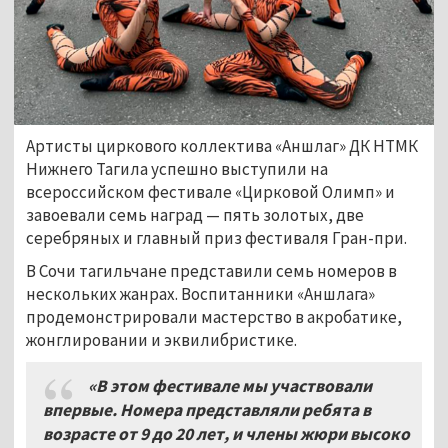
Артисты циркового коллектива «Аншлаг» ДК НТМК
Нижнего Тагила успешно выступили на
всероссийском фестивале «Цирковой Олимп» и
завоевали семь наград — пять золотых, две
серебряных и главный приз фестиваля Гран-при.
В Сочи тагильчане представили семь номеров в
нескольких жанрах. Воспитанники «Аншлага»
продемонстрировали мастерство в акробатике,
жонглировании и эквилибристике.
«В этом фестивале мы участвовали
впервые. Номера представляли ребята в
возрасте от 9 до 20 лет, и члены жюри высоко