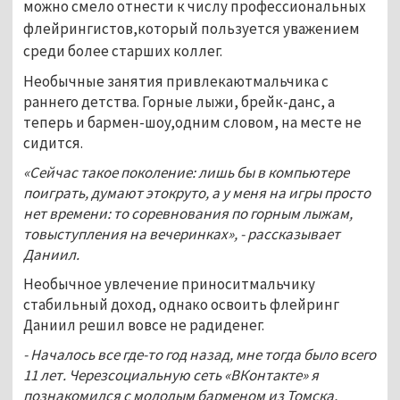
можно смело отнести к числу профессиональных
флейрингистов,который пользуется уважением
среди более старших коллег.
Необычные занятия привлекаютмальчика с
раннего детства. Горные лыжи, брейк-данс, а
теперь и бармен-шоу,одним словом, на месте не
сидится.
«Сейчас такое поколение: лишь бы в компьютере
поиграть, думают этокруто, а у меня на игры просто
нет времени: то соревнования по горным лыжам,
товыступления на вечеринках», - рассказывает
Даниил.
Необычное увлечение приноситмальчику
стабильный доход, однако освоить флейринг
Даниил решил вовсе не радиденег.
- Началось все где-то год назад, мне тогда было всего
11 лет. Черезсоциальную сеть «ВКонтакте» я
познакомился с молодым барменом из Томска,