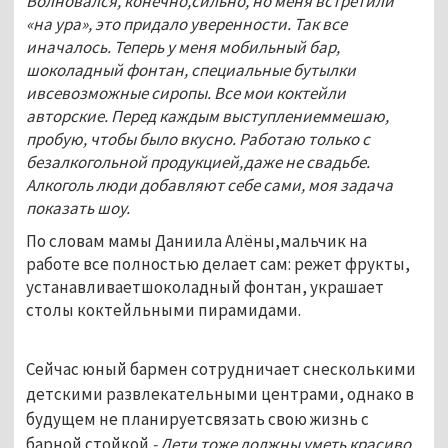
Волновался, конечно,сильно, но меня встретили
«на ура», это придало уверенности. Так все
иначалось. Теперь у меня мобильный бар,
шоколадный фонтан, специальные бутылки
ивсевозможные сиропы. Все мои коктейли
авторские. Перед каждым выступлениеммешаю,
пробую, чтобы было вкусно. Работаю только с
безалкогольной продукцией,даже не свадьбе.
Алкоголь люди добавляют себе сами, моя задача
показать шоу.
По словам мамы Даниила Алёны,мальчик на
работе все полностью делает сам: режет фрукты,
устанавливаетшоколадный фонтан, украшает
столы коктейльными пирамидами.
Сейчас юный бармен сотрудничает снесколькими
детскими развлекательными центрами, однако в
будущем не планируетсвязать свою жизнь с
барной стойкой.
- Дети тоже должны уметь красиво