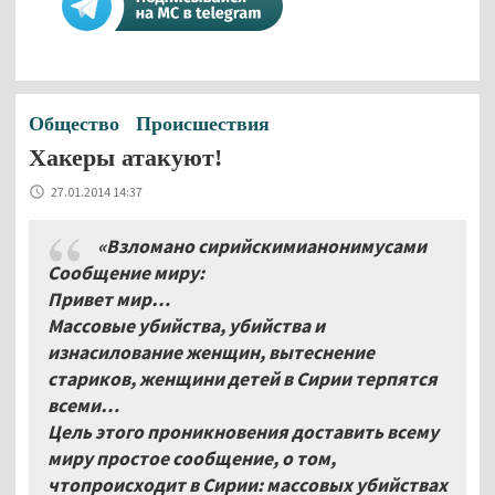
Общество
Происшествия
Хакеры атакуют!
27.01.2014 14:37
«Взломано сирийскимианонимусами
Сообщение миру:
Привет мир…
Массовые убийства, убийства и
изнасилование женщин, вытеснение
стариков, женщини детей в Сирии терпятся
всеми…
Цель этого проникновения доставить всему
миру простое сообщение, о том,
чтопроисходит в Сирии: массовых убийствах