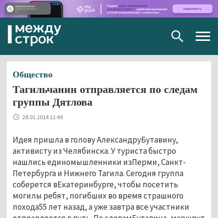
Togg
navig
Общество
Тагильчанин отправляется по следам
группы Дятлова
28.01.2014 11:49
Идея пришла в голову АлександруБутавину,
активисту из Челябинска. У туриста быстро
нашлись единомышленники изПерми, Санкт-
Петербурга и Нижнего Тагила. Сегодня группа
соберется вЕкатеринбурге, чтобы посетить
могилы ребят, погибших во время страшного
похода55 лет назад, а уже завтра все участники
отправляется в путь. По словамБутавина, маршрут