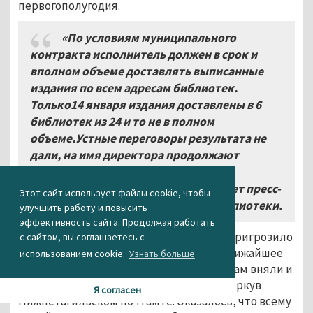
первогополугодия.
«По условиям муниципального
контракта исполнитель должен в срок и
вполном объеме доставлять выписанные
издания по всем адресам библиотек.
Только14 января издания доставлены в 6
библиотек из 24 и то не в полном
объеме.Устные переговоры результата не
дали, на имя директора продолжают
поступатьдокладные записки от
заведующих филиалами», – сообщает пресс-
Этот сайт использует файлы cookie, чтобы
служба Центральнойгородской библиотеки.
улучшить работу и повысить
эффективность сайта. Продолжая работать
В этом же сообщении руководствоЦГБ пригрозило
с сайтом, вы соглашаетесь с
Почте России судом, если ситуация в ближайшее
использованием cookie.
Узнать больше
время неисправится. Почтальоны угрозам вняли и
в тот же день провели служебную проверкув
Я согласен
Нижнетагильском почтамте. Оказалось, что всему