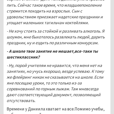
пить. Сейчас такое время, что младшеепоколение
стремится походить на взрослых. Сын с
удовольствием приезжает надетские праздники и
угощает маленьких тагильчан коктейлями.
- Не хочу стоять за стойкой и разливать алкоголь. Я
шоумен, мне быхотелось развлекать людей, дарить
праздник, ну и ездить по различным конкурсам.
- А школе твое занятие не мешает,все-таки ты
шестиклассник?
- Ну, порой учителям не нравится, что меня нет на
занятиях, но учусь яхорошо, везде успеваю. К тому
же флейринг никак не сказывается на школе. Если
яне посещаю уроки, то это только из-за
соревнований по горным лыжам. Там мневсегда
дают соответствующий документ, позволяющий
отсутствовать.
Времени у Даниила хватает на все.Помимо учебы,