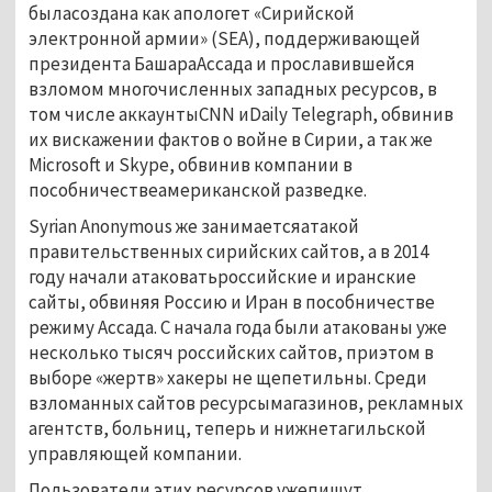
быласоздана как апологет «Сирийской
электронной армии» (SEA), поддерживающей
президента БашараАссада и прославившейся
взломом многочисленных западных ресурсов, в
том числе аккаунтыCNN иDaily Telegraph, обвинив
их вискажении фактов о войне в Сирии, а так же
Microsoft и Skype, обвинив компании в
пособничествеамериканской разведке.
Syrian Anonymous же занимаетсяатакой
правительственных сирийских сайтов, а в 2014
году начали атаковатьроссийские и иранские
сайты, обвиняя Россию и Иран в пособничестве
режиму Ассада. С начала года были атакованы уже
несколько тысяч российских сайтов, приэтом в
выборе «жертв» хакеры не щепетильны. Среди
взломанных сайтов ресурсымагазинов, рекламных
агентств, больниц, теперь и нижнетагильской
управляющей компании.
Пользователи этих ресурсов ужепишут