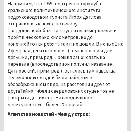
Напомним, что 1959 года группа турклуба
Уральского политехнического института
подруководством туриста Игоря Дятлова
отправилась в поход по северу
Свердловскойобласти. Студенты намеривались
пройти несколько километров, но до
конечнойточки ребята так и не дошли. В ночь с 1 на
2 февраля девять человек (семьюношей и две
девушки, прим. ред.), решив заночевать на
перевале (впоследствиион получил название
Дятловский, прим. ред.), остались там навсегда.
Теламолодых людей были найдены в
обезображенном виде, на расстоянии друг от
друга.Тайна гибели свердловских студентов не
раскрыта до сих пор. На сегодняшний
деньсуществует более 70 версий.
Агентство новостей «Между строк»
...