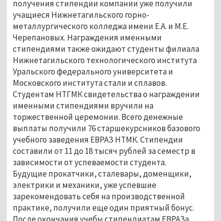
получения стипендии компании уже получили
учащиеся Нижнетагильского горно-
металлургического колледжа имени Е.А. и М.Е.
Черепановых. Награждения именными
стипендиями также ожидают студенты филиала
Нижнетагильского технологического института
Уральского федерального университета и
Московского института стали и сплавов.
Студентам НТГМК свидетельства о награждении
именными стипендиями вручили на
торжественной церемонии. Всего денежные
выплаты получили 76 старшекурсников базового
учебного заведения ЕВРАЗ НТМК. Стипендии
составили от 11 до 18 тысяч рублей за семестр в
зависимости от успеваемости студента.
Будущие прокатчики, сталевары, доменщики,
электрики и механики, уже успевшие
зарекомендовать себя на производственной
практике, получили еще один приятный бонус.
После окончания учебы стипендиатам ЕВРАЗа