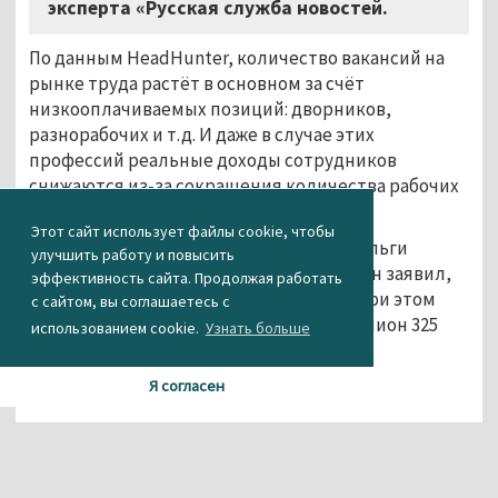
эксперта «Русская служба новостей.
По данным HeadHunter, количество вакансий на
рынке труда растёт в основном за счёт
низкооплачиваемых позиций: дворников,
разнорабочих и т.д. И даже в случае этих
профессий реальные доходы сотрудников
снижаются из-за сокращения количества рабочих
часов.
Этот сайт использует файлы cookie, чтобы
Ранее на совещании у вице-премьера Ольги
улучшить работу и повысить
Голодец министр труда Максим Топилин заявил,
эффективность сайта. Продолжая работать
что в России 964 тысячи безработных. При этом
с сайтом, вы соглашаетесь с
количество вакансий превысило 1 миллион 325
использованием cookie.
Узнать больше
тысяч.
Агентство новостей «Между строк»
Я согласен