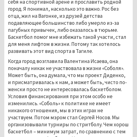
себя на спортивной арене и прославить родной
город. Я понимал, насколько это важно. Рос без
отца, жил на Вагонке, из друзей детства
подавляющее большинство либо умерло из-за
пагубных привычек, либо оказалось в тюрьме.
Баскетбол помог мне избежать такой участи, стал
для меня лифтом в жизни. Потому так хотелось
развивать этот вид спорта в Тагиле.
Когда город возглавила Валентина Исаева, она
поначалу никак не участвовала в жизни «Соболя».
Может быть, она думала, что мы проект Диденко,
и присматривалась к нам, а может быть, чисто по-
женски просто не интересовалась баскетболом.
Условия финансирования при этом особо не
изменились. «Соболь» к политике не имеет
никакого отношения, мы в этих играх не
участвуем. Потом мэром стал Сергей Носов. Мы
организовывали турниры по стритболу. Чем хорош
баскетбол – минимум затрат, по сравнению с тем