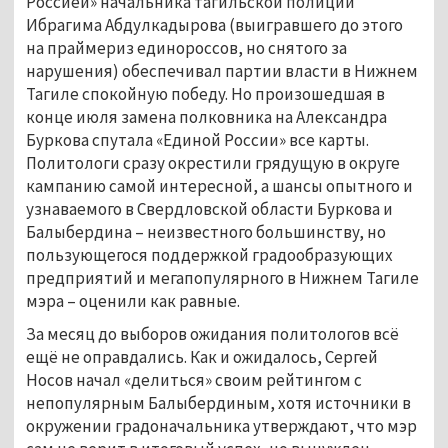
Россией» начальника тагильской полиции
Ибрагима Абдулкадырова (выигравшего до этого
на праймериз единороссов, но снятого за
нарушения) обеспечивал партии власти в Нижнем
Тагиле спокойную победу. Но произошедшая в
конце июля замена полковника на Александра
Буркова спутала «Единой России» все карты.
Политологи сразу окрестили грядущую в округе
кампанию самой интересной, а шансы опытного и
узнаваемого в Свердловской области Буркова и
Балыбердина – неизвестного большинству, но
пользующегося поддержкой градообразующих
предприятий и мегапопулярного в Нижнем Тагиле
мэра – оценили как равные.
За месяц до выборов ожидания политологов всё
ещё не оправдались. Как и ожидалось, Сергей
Носов начал «делиться» своим рейтингом с
непопулярным Балыбердиным, хотя источники в
окружении градоначальника утверждают, что мэр