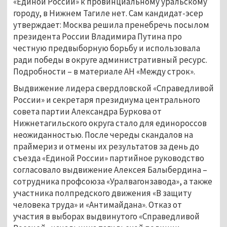
«Единой России» к провинциальному уральскому
городу, в Нижнем Тагиле нет. Сам кандидат-эсер
утверждает: Москва решила пренебречь посылом
президента России Владимира Путина про
честную предвыборную борьбу и использовала
ради победы в округе административный ресурс.
Подробности – в материале АН «Между строк».
Выдвижение лидера свердловской «Справедливой
России» и секретаря президиума центрального
совета партии Александра Буркова от
Нижнетагильского округа стало для единороссов
неожиданностью. После череды скандалов на
праймериз и отмены их результатов за день до
съезда «Единой России» партийное руководство
согласовало выдвижение Алексея Балыбердина –
сотрудника профсоюза «Уралвагонзавода», а также
участника полпредского движения «В защиту
человека труда» и «Антимайдана». Отказ от
участия в выборах выдвинутого «Справедливой