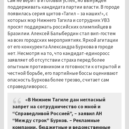
сам не верит в итоговый успех, но вынужден
поддерживать кандидата партии власти. В городе
появилась серия щитов «Тагил – за наших!», с
которых мэр Нижнего Тагила и сотрудник УВЗ
просят поддержать российских олимпийцев в
Бразилии. Алексей Балыбердин стал вип-гостем
на всех городских мероприятиях. Яркой агитации
от его конкурента Александра Буркова в городе
нет. Несмотря на то, что кандидат-единоросс
заявляет об отсутствии страха перед более
опытным противником и готовности к открытой и
честной борьбе, его партийные боссы оценивают
опасность Буркова более трезво, считает сам
справедливоросс.
«В Нижнем Тагиле дан негласный
запрет на сотрудничество со мной и
“Справедливой Россией”, – заявил АН
“Между строк” Бурков. – Рекламные
компании, бюджетные и ведомственные