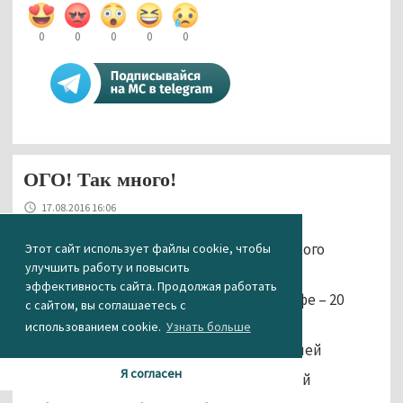
0
0
0
0
0
ОГО! Так много!
17.08.2016 16:06
Как выглядит день среднестатистического
Этот сайт использует файлы cookie, чтобы
улучшить работу и повысить
человека?
эффективность сайта. Продолжая работать
Проснулся рано утром, выпил чашку кофе – 20
с сайтом, вы соглашаетесь с
рублей
использованием cookie.
Узнать больше
Кофе лучше пить с печеньками – 15 рублей
Я согласен
Какой же завтрак без омлета? – 50 рублей