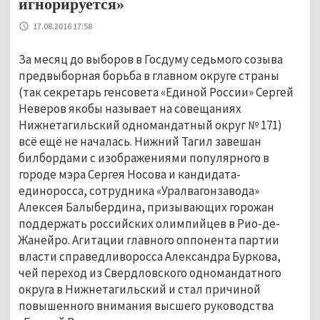
игнорируется»
17.08.2016 17:58
За месяц до выборов в Госдуму седьмого созыва
предвыборная борьба в главном округе страны
(так секретарь генсовета «Единой России» Сергей
Неверов якобы называет на совещаниях
Нижнетагильский одномандатный округ № 171)
всё ещё не началась. Нижний Тагил завешан
билбордами с изображениями популярного в
городе мэра Сергея Носова и кандидата-
единоросса, сотрудника «Уралвагонзавода»
Алексея Балыбердина, призывающих горожан
поддержать российских олимпийцев в Рио-де-
Жанейро. Агитации главного оппонента партии
власти справедливоросса Александра Буркова,
чей переход из Свердловского одномандатного
округа в Нижнетагильский и стал причиной
повышенного внимания высшего руководства