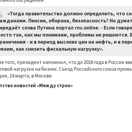
льного обсуждения.
«Тогда правительство должно определить, что сн
ажданами. Пенсии, оборона, безопасность? Но думат
ередаёт слова Путина портал rns.online.
-
Если говори
осто так, как мы понимаем, проблемы не решаются. 
граничения
-
и в период высоких цен на нефть, и в пе
маем, как снизить фискальную нагрузку».
е того, президент напомнил, что до 2018 года в России 
говой нагрузки на бизнес. Съезд Российского союза пр
дня, 24 марта, в Москве.
тство новостей «Между строк»