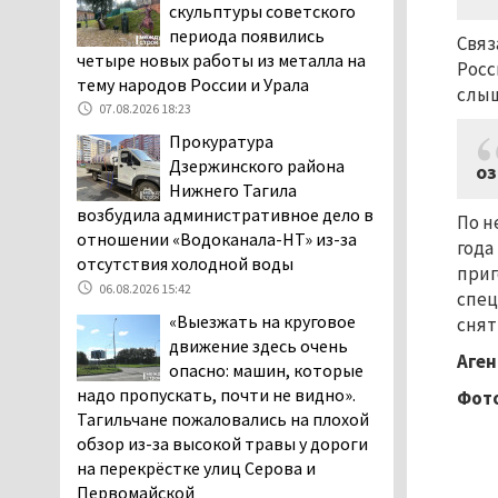
Двое детей пострадали
скульптуры советского
при сходе трамвая с
периода появились
Связ
рельсов в Нижнем Тагиле
четыре новых работы из металла на
Росс
06.08.2026 14:25
тему народов России и Урала
слыш
Правительство РФ
07.08.2026 18:23
разрешило производство
Прокуратура
и продажу бензина класса
Дзержинского района
оз
«Евро-2», в котором содержание
Нижнего Тагила
серы в 10 раз выше, чем в топливе
возбудила административное дело в
По н
«Евро-5». Это опасно для здоровья и
отношении «Водоканала-НТ» из-за
года
повышает износ автомобиля
отсутствия холодной воды
приг
06.08.2026 13:53
06.08.2026 15:42
спец
В Детской городской
«Выезжать на круговое
снят
больнице № 3 Нижнего
движение здесь очень
Аген
Тагила опровергли
опасно: машин, которые
обвинения родителей, которые
надо пропускать, почти не видно».
Фото
заявили, что их дочь в палате
Тагильчане пожаловались на плохой
покусала бельевая вошь
обзор из-за высокой травы у дороги
06.08.2026 13:02
на перекрёстке улиц Серова и
Первомайской
В Нижнем Тагиле на три