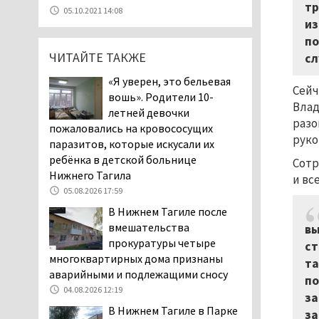
07.08.2026 11:47
тр
05.10.2021 14:08
из
Екатеринбург подвергся
по
атаке БПЛА, восемь из
ЧИТАЙТЕ ТАКЖЕ
них были сбиты, три
сл
упали на крышу логистического
«Я уверен, это бельевая
центра
Сейч
вошь». Родители 10-
07.08.2026 11:28
Влад
летней девочки
разо
Тагильские спасатели
пожаловались на кровососущих
руко
помогли заблудившемуся
паразитов, которые искусали их
в лесу мужчине найти
ребёнка в детской больнице
Сотр
дорогу домой
Нижнего Тагила
и вс
06.08.2026 16:28
05.08.2026 17:59
Прокуратура
В Нижнем Тагиле после
Дзержинского района
вмешательства
вы
Нижнего Тагила
прокуратуры четыре
ст
возбудила административное дело в
многоквартирных дома признаны
та
отношении «Водоканала-НТ» из-за
аварийными и подлежащими сносу
по
отсутствия холодной воды
04.08.2026 12:19
за
06.08.2026 15:42
В Нижнем Тагиле в Парке
за