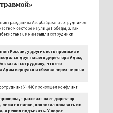
 травмой»
ения гражданина Азербайджана сотрудником
астном секторе на улице Победы, 2. Как
збекистана), к ним зашли сотрудники
нин России, у других есть прописка и
находился друг нашего директора Адам,
н сказал сотруднику, что его
я Адам вернулся и сбежал через чёрный
и сотрудника УФМС произошёл конфликт.
проверка, - рассказывает директор
, лежат в папке, попросил показать их
, я решил подъехать. У ворот