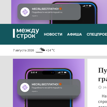
НОВОСТИ
АФИША
СПЕЦПРО
7 августа 2026
+14 °C
Пу
гр
24.
На
спро