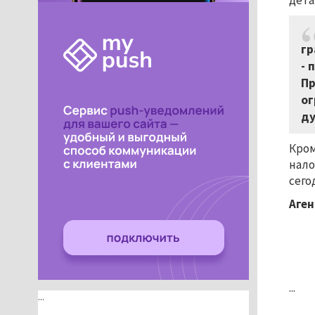
дета
гр
-
п
Пр
о
ду
Кром
нало
сего
Аген
...
...