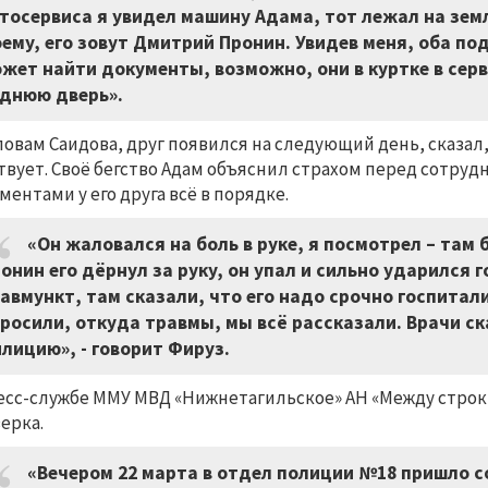
тосервиса я увидел машину Адама, тот лежал на земл
ему, его зовут Дмитрий Пронин. Увидев меня, оба под
жет найти документы, возможно, они в куртке в серви
днюю дверь».
ловам Саидова, друг появился на следующий день, сказал, 
твует. Своё бегство Адам объяснил страхом перед сотруд
ментами у его друга всё в порядке.
«Он жаловался на боль в руке, я посмотрел – там
онин его дёрнул за руку, он упал и сильно ударился г
авмункт, там сказали, что его надо срочно госпитали
росили, откуда травмы, мы всё рассказали. Врачи с
лицию», - говорит Фируз.
есс-службе ММУ МВД «Нижнетагильское» АН «Между строк
ерка.
«Вечером 22 марта в отдел полиции №18 пришло 