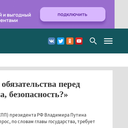
Toggle
navigation
 обязательства перед
а, безопасность?»
СПП) президента РФ Владимира Путина
рос, по словам главы государства, требует