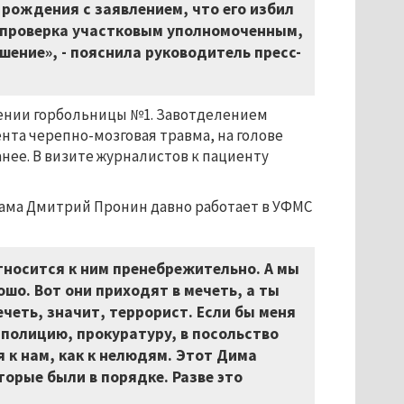
 рождения с заявлением, что его избил
 проверка участковым уполномоченным,
шение», - пояснила руководитель пресс-
ении горбольницы №1. Завотделением
нта черепно-мозговая травма, на голове
анее. В визите журналистов к пациенту
ама Дмитрий Пронин давно работает в УФМС
тносится к ним пренебрежительно. А мы
шо. Вот они приходят в мечеть, а ты
ечеть, значит, террорист. Если бы меня
в полицию, прокуратуру, в посольство
 к нам, как к нелюдям. Этот Дима
торые были в порядке. Разве это