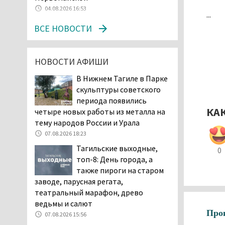
дня запретят
04.08.2026 16:53
...
электросамокаты
ВСЕ НОВОСТИ
06.08.2026 11:41
«Я уверен, это бельевая
вошь». Родители 10-
НОВОСТИ АФИШИ
летней девочки
В Нижнем Тагиле в Парке
пожаловались на кровососущих
скульптуры советского
паразитов, которые искусали их
периода появились
ребёнка в детской больнице
КА
четыре новых работы из металла на
Нижнего Тагила
тему народов России и Урала
05.08.2026 17:59
07.08.2026 18:23
Директора уральского
Тагильские выходные,
предприятия по
0
топ-8: День города, а
производству дронов
также пироги на старом
«Упырь» подорвали в автомобиле
заводе, парусная регата,
под Екатеринбургом
театральный марафон, древо
05.08.2026 17:05
ведьмы и салют
Эксперты назвали
Про
07.08.2026 15:56
причины массового мора