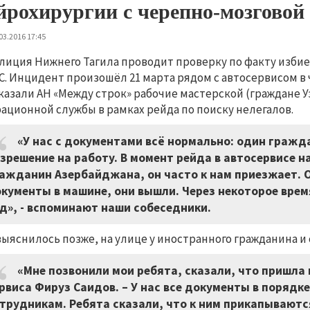
йрохирургии с черепно-мозговой
03.2016 17:45
лиция Нижнего Тагила проводит проверку по факту изби
. Инцидент произошёл 21 марта рядом с автосервисом в ч
казали АН «Между строк» рабочие мастерской (граждане У
ационной службы в рамках рейда по поиску нелегалов.
«У нас с документами всё нормально: один гражда
зрешение на работу. В момент рейда в автосервисе 
ажданин Азербайджана, он часто к нам приезжает. О
кументы в машине, они вышли. Через некоторое врем
д», - вспоминают наши собеседники.
выяснилось позже, на улице у иностранного гражданина 
«Мне позвонили мои ребята, сказали, что пришла 
рвиса Фируз Саидов. – У нас все документы в порядке
трудникам. Ребята сказали, что к ним прикапываются