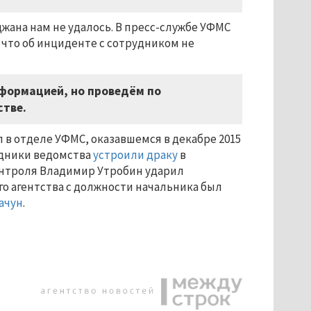
жана нам не удалось. В пресс-службе УФМС
 что об инциденте с сотрудником не
формацией, но проведём по
стве.
в отделе УФМС, оказавшемся в декабре 2015
рудники ведомства
устроили драку
в
онтроля Владимир Утробин ударил
го агентства с должности начальника был
ачун
.