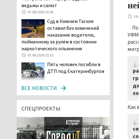
не
ведьмы и салют
07.08.2026 15:56
24.
Суд в Нижнем Тагиле
По
оставил без изменений
УФМС
наказание водителю,
расс
пойманному за рулём в состоянии
наркотического опьянения
мигр
07.08.2026 15:35
Пять человек погибли в
ра
ДТП под Екатеринбургом
гр
07.08.2026 14:24
до
ВСЕ НОВОСТИ
хо
Тагильские спасатели
проникли в квартиру
Как 
через балкон, чтобы
СПЕЦПРОЕКТЫ
помочь пенсионерке
07.08.2026 14:20
се
В Красноуральске хитрый
со
водитель BMW ездил с