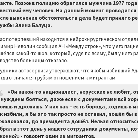
акте. Позже в полицию обратился мужчина 1977 года
вестный ему человек. На данный момент проводится
сле выяснения обстоятельств дела будет принято ре
ужбы Элина Балуца.
ас потерпевший находится в нейрохирургическом отдел
имир Неволин сообщил АН «Между строк», что у его пацие
шёлся какой-то шов, который, судя по всему, был у него р
водство больницы отказало.
удники автосервиса утверждают, что якобы избивший Ад
егда отличался грубым отношением к мигрантам.
«Он какой-то националист, нерусских не любит, о
нуждены бояться, даже если с документами всё хоро
оишь и дрожишь. У них как – есть борода, ходишь в м
к избили, я бы это так просто не оставил, пошёл бы 
жаловался, до президента дошёл. Нельзя относиться
брал в этот день у нашего сотрудника документы, ко
конно?» - говорит один из мигрантов.