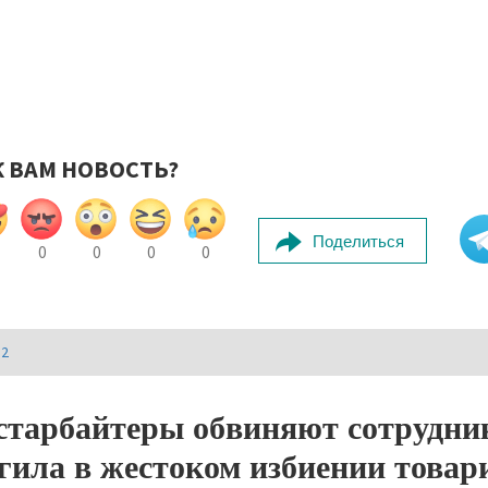
К ВАМ НОВОСТЬ?
Поделиться
0
0
0
0
И2
старбайтеры обвиняют сотрудн
гила в жестоком избиении товар