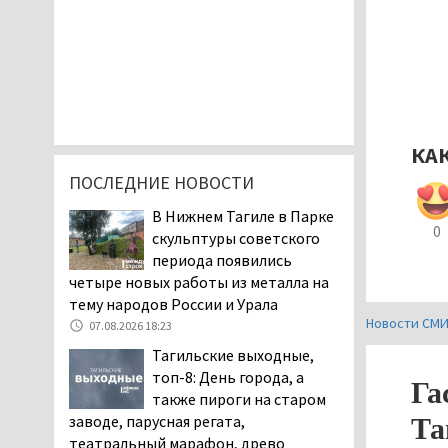
КА
ПОСЛЕДНИЕ НОВОСТИ
В Нижнем Тагиле в Парке
0
скульптуры советского
периода появились
четыре новых работы из металла на
тему народов России и Урала
Новости СМ
07.08.2026 18:23
Тагильские выходные,
топ-8: День города, а
Га
также пироги на старом
заводе, парусная регата,
Та
театральный марафон, древо