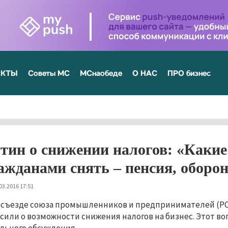
ЕКТЫ
Советы МС
МСнаобеде
О НАС
ПРО бизнес
тин о снижении налогов: «Какие
ажданами снять – пенсия, оборон
03.2016 17:51
 съезде союза промышленников и предпринимателей (Р
сили о возможности снижения налогов на бизнес. Этот воп