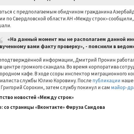
аться с предполагаемым обидчиком гражданина Азербайд
ии по Свердловской области АН «Между строк» сообщили,
али.
«На данный момент мы не располагаем данной ин
вученному вами факту проверку», - пояснили в ведом
еподтверждённой информации, Дмитрий Пронин работал 
 в центре громкого скандала. Во время корпоратива сот
ородном кафе. В ходе ссоры инспектор миграционного к
иалиста службы Юлию Коровину. После
публикации
наше
 Григорий Сорокин, затем службу покинул и сам
майор-др
тство новостей «Между строк»
: со страницы «Вконтакте» Фируза Саидова