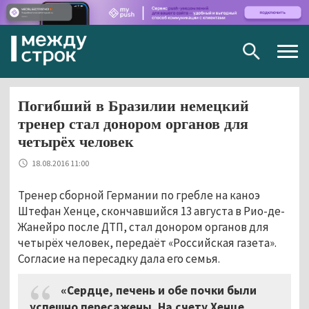
Togg
navig
Погибший в Бразилии немецкий
тренер стал донором органов для
четырёх человек
18.08.2016 11:00
Тренер сборной Германии по гребле на каноэ
Штефан Хенце, скончавшийся 13 августа в Рио-де-
Жанейро после ДТП, стал донором органов для
четырёх человек, передаёт «Российская газета».
Согласие на пересадку дала его семья.
«Сердце, печень и обе почки были
успешно пересажены. На счету Хенце