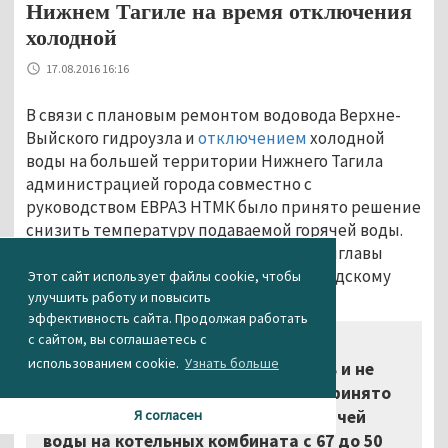
Нижнем Тагиле на время отключения
холодной
17.08.2016 16:16
В связи с плановым ремонтом водовода Верхне-
Выйского гидроузла и
отключением
холодной
воды на большей территории Нижнего Тагила
администрацией города совместно с
руководством ЕВРАЗ НТМК было принято решение
снизить температуру подаваемой горячей воды.
Об этом АН «Между строк» рассказал замглавы
администрации Нижнего Тагила по городскому
Этот сайт использует файлы cookie, чтобы
улучшить работу и повысить
хозяйству Константин Захаров.
эффективность сайта. Продолжая работать
с сайтом, вы соглашаетесь с
«Чтобы во время отключения
использованием cookie.
Узнать больше
холодной воды люди не обожглись и не
пострадали, на совещании было принято
решение снизить температуру горячей
Я согласен
воды на котельных комбината с 67 до 50