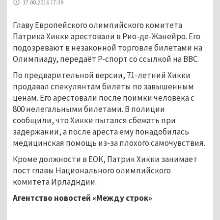
17.08.2016 17:39
Главу Европейского олимпийского комитета
Патрика Хикки арестовали в Рио-де-Жанейро. Его
подозревают в незаконной торговле билетами на
Олимпиаду, передаёт Р-спорт со ссылкой на BBC.
По предварительной версии, 71-летний Хикки
продавал спекулянтам билеты по завышенным
ценам. Его арестовали после поимки человека с
800 нелегальными билетами. В полиции
сообщили, что Хикки пытался сбежать при
задержании, а после ареста ему понадобилась
медицинская помощь из-за плохого самочувствия.
Кроме должности в ЕОК, Патрик Хикки занимает
пост главы Национального олимпийского
комитета Ирладндии.
Агентство новостей «Между строк»
...