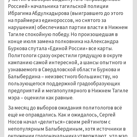
Россией» начальника тагильской полиции
Ибрагима Абдулкадырова (выигравшего до этого
на праймериз единороссов, но снятого за
нарушения) обеспечивал партии власти в Нижнем
Тагиле спокойную победу. Но произошедшая в
конце июля замена полковника на Александра
Буркова спутала «Единой России» все карты.
Политологи сразу окрестили грядущую в округе
кампанию самой интересной, а шансы опытного и
узнаваемого в Свердловской области Буркова и
Балыбердина – неизвестного большинству, но
пользующегося поддержкой градообразующих
предприятий и мегапопулярного в Нижнем Тагиле
мэра – оценили как равные.
За месяц до выборов ожидания политологов всё
ещё не оправдались. Как и ожидалось, Сергей
Носов начал «делиться» своим рейтингом с
непопулярным Балыбердиным, хотя источники в
окружении градоначальника утверждают, что мэр