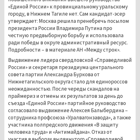
«Единой России» к провинциальному уральскому
городу, в Нижнем Тагиле нет. Сам кандидат-эсер
утверждает: Москва решила пренебречь посылом
президента России Владимира Путина про
честную предвыборную борьбу и использовала
ради победы в округе административный ресурс.
Подробности – в материале АН «Между строк».
Выдвижение лидера свердловской «Справедливой
России» и секретаря президиума центрального
совета партии Александра Буркова от
Нижнетагильского округа стало для единороссов
неожиданностью. После череды скандалов на
праймериз и отмены их результатов за день до
съезда «Единой России» партийное руководство
согласовало выдвижение Алексея Балыбердина –
сотрудника профсоюза «Уралвагонзавода», а также
участника полпредского движения «В защиту
человека труда» и «Антимайдана». Отказ от
участия в выборах выдвинутого «Справедливой