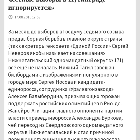
игнорируется»
17.08.2016 17:58
За месяц до выборов в Госдуму седьмого созыва
предвыборная борьба в главном округе страны
(так секретарь генсовета «Единой России» Сергей
Неверов якобы называет на совещаниях
Нижнетагильский одномандатный округ № 171)
всё ещё не началась. Нижний Тагил завешан
билбордами с изображениями популярного в
городе мэра Сергея Носова и кандидата-
единоросса, сотрудника «Уралвагонзавода»
Алексея Балыбердина, призывающих горожан
поддержать российских олимпийцев в Рио-де-
Жанейро. Агитации главного оппонента партии
власти справедливоросса Александра Буркова,
чей переход из Свердловского одномандатного
округа в Нижнетагильский и стал причиной
повышенного внимания высшего руководства