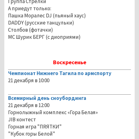
Группа Стрелки
А приедут только:
Пашка Моралес DJ (пьяный хаус)
DADDY (русские танцульки)
Столбов (фотачки)
MC Шурик БЕРГ (с диоприями)
Воскресенье
Чемпионат Нижнего Тагила по армспорту
21 декабря в 10:00
Всемирный день сноубординга
21 декабря в 12:00
Горнолыжный комплекс «Гора Белая»
JIB контест
Горная игра "ПRЯТКИ"
"Кубок горы Белой"