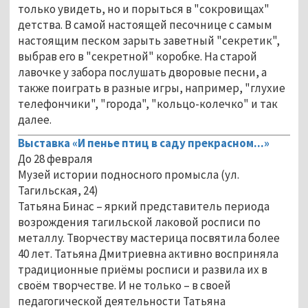
только увидеть, но и порыться в "сокровищах"
детства. В самой настоящей песочнице с самым
настоящим песком зарыть заветный "секретик",
выбрав его в "секретной" коробке. На старой
лавочке у забора послушать дворовые песни, а
также поиграть в разные игры, например, "глухие
телефончики", "города", "кольцо-колечко" и так
далее.
Выставка «И пенье птиц в саду прекрасном...»
До 28 февраля
Музей истории подносного промысла (ул.
Тагильская, 24)
Татьяна Бинас – яркий представитель периода
возрождения тагильской лаковой росписи по
металлу. Творчеству мастерица посвятила более
40 лет. Татьяна Дмитриевна активно восприняла
традиционные приёмы росписи и развила их в
своём творчестве. И не только – в своей
педагогической деятельности Татьяна