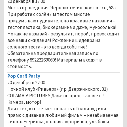
20 декабря в 17:00
Место проведения: Черноисточинское шоссе, 58а
При работе с солёным тестом многие
придумывают удивительно красивые названия -
тестопластика, биокерамика и даже, мукосолька!
Но как не называй - результат, порой, превосходит
все наши ожидания! Рождение шедевра из
солёного теста - это всегда событие!
Обязательна предварительная запись по
телефону 89222269060! Материалы входят в
стоимость.
Pop CorN Party
20 декабря в 22:00
Ночной клуб «Ривьера» (пр. Дзержинского, 31)
COLAMBIA PICTURES Даже не представляет...!
Камера, мотор!
Для всех, кто желает попасть в Голливуд или
прямо с дивана в любимый фильм – незабываемая
кино-вечеринка, полная сюрпризов, улыбок и