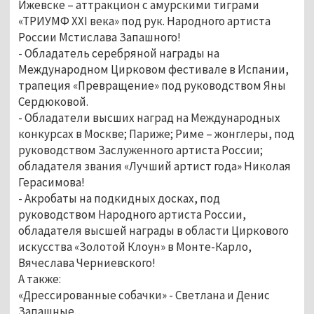
Ижевске – аттракцион с амурскими тиграми
«ТРИУМФ XXI века» под рук. Народного артиста
России Мстислава Запашного!
- Обладатель серебряной награды на
Международном Цирковом фестивале в Испании,
трапеция «Превращение» под руководством Яны
Сердюковой.
- Обладатели высших наград на Международных
конкурсах в Москве; Париже; Риме – жонглеры, под
руководством Заслуженного артиста России;
обладателя звания «Лучший артист года» Николая
Герасимова!
- Акробаты на подкидных досках, под
руководством Народного артиста России,
обладателя высшей награды в области Циркового
искусства «Золотой Клоун» в Монте-Карло,
Вячеслава Черниевского!
А также:
«Дрессированные собачки» - Светлана и Денис
Запашные.