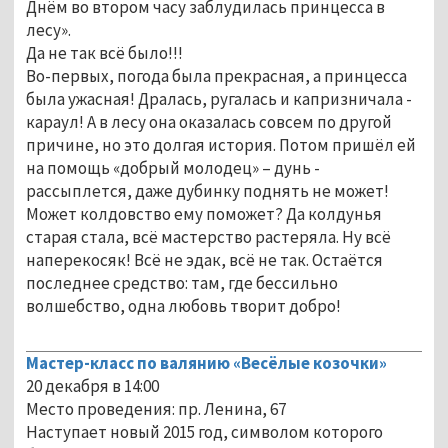
Днём во втором часу заблудилась принцесса в
лесу».
Да не так всё было!!!
Во-первых, погода была прекрасная, а принцесса
была ужасная! Дралась, ругалась и капризничала -
караул! А в лесу она оказалась совсем по другой
причине, но это долгая история. Потом пришёл ей
на помощь «добрый молодец» – дунь -
рассыплется, даже дубинку поднять не может!
Может колдовство ему поможет? Да колдунья
старая стала, всё мастерство растеряла. Ну всё
наперекосяк! Всё не эдак, всё не так. Остаётся
последнее средство: там, где бессильно
волшебство, одна любовь творит добро!
Мастер-класс по валянию «Весёлые козочки»
20 декабря в 14:00
Место проведения: пр. Ленина, 67
Наступает новый 2015 год, символом которого