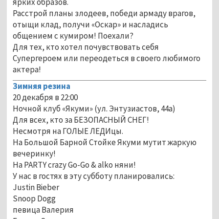
ярких образов.
Расстрой планы злодеев, победи армаду врагов,
отыщи клад, получи «Оскар» и насладись
общением с кумиром! Поехали?
Для тех, кто хотел почувствовать себя
Супергероем или переодеться в своего любимого
актера!
Зимняя резина
20 декабря в 22:00
Ночной клуб «Якуми» (ул. Энтузиастов, 44а)
Для всех, кто за БЕЗОПАСНЫЙ СНЕГ!
Несмотря на ГОЛЫЕ ЛЕДИцы.
На Большой Барной Стойке Якуми мутит жаркую
вечеринку!
На PARTY crazy Go-Go & alko няни!
У нас в гостях в эту субботу планировались:
Justin Bieber
Snoop Dogg
певица Валерия