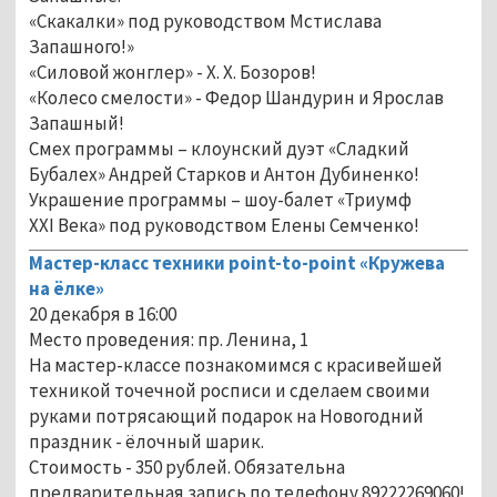
«Скакалки» под руководством Мстислава
Запашного!»
«Силовой жонглер» - Х. Х. Бозоров!
«Колесо смелости» - Федор Шандурин и Ярослав
Запашный!
Смех программы – клоунский дуэт «Сладкий
Бубалех» Андрей Старков и Антон Дубиненко!
Украшение программы – шоу-балет «Триумф
ХХI Века» под руководством Елены Семченко!
Мастер-класс техники point-to-point «Кружева
на ёлке»
20 декабря в 16:00
Место проведения: пр. Ленина, 1
На мастер-классе познакомимся с красивейшей
техникой точечной росписи и сделаем своими
руками потрясающий подарок на Новогодний
праздник - ёлочный шарик.
Стоимость - 350 рублей. Обязательна
предварительная запись по телефону 89222269060!