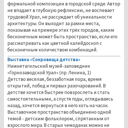
формальной композиции в городской среде. Автор
не впадает в глубокую рефлексию, не воспевает
трудовой Урал, не рассуждает об уникальности
архитектуры. Он выходит за рамки места,
показывая на примере этих трёх городов, каким
бесконечным может быть пространство, если его
рассматривать как цветной калейдоскоп с
бесконечным количеством комбинаций.
Выставка «Сокровища детства»
Нижнетагильский музей-заповедник
«Горнозаводской Урал» (пр. Ленина, 1)
Детство весёлая, беззаботная пора, время
открытий, побед и первых разочарований. В
детстве хочется быстрее повзрослеть и стать
самостоятельными, а спустя годы, оглядываясь
назад, хочется вернуться в него хоть на часок.
Выставочное пространство объединено одной
темой - детским фольклором, спрятанным от
взрослого мира. В старых чемоданах можно не