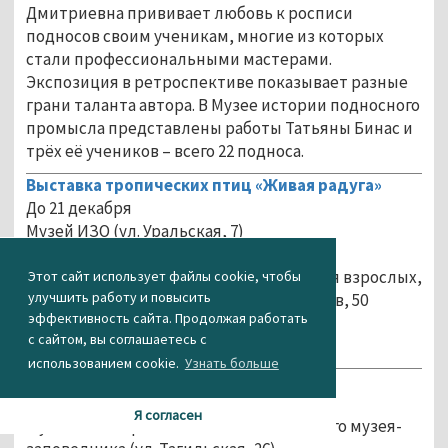
Дмитриевна прививает любовь к росписи
подносов своим ученикам, многие из которых
стали профессиональными мастерами.
Экспозиция в ретроспективе показывает разные
грани таланта автора. В Музее истории подносного
промысла представлены работы Татьяны Бинас и
трёх её учеников – всего 22 подноса.
Выставка тропических птиц «Живая радуга»
До 21 декабря
Музей ИЗО (ул. Уральская, 7)
Режим работы: ежедневно 9:30 – 18:00
Стоимость входа в музей: 200 рублей для взрослых,
Этот сайт использует файлы cookie, чтобы
улучшить работу и повысить
100 рублей для студентов и пенсионеров, 50
эффективность сайта. Продолжая работать
рублей для школьников, 20 рублей для
с сайтом, вы соглашаетесь с
дошкольников.
использованием cookie.
Узнать больше
Выставка «Свет в твоём окне»
До 31 декабря
Я согласен
Музей быта и ремёсел Нижнетагильского музея-