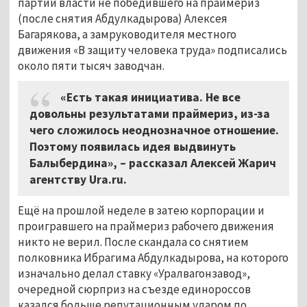
партии власти не победившего на праймериз
(после снятия Абдулкадырова) Алексея
Багарякова, а замруководителя местного
движения «В защиту человека труда» подписались
около пяти тысяч заводчан.
«Есть такая инициатива. Не все
довольны результатами праймериз, из-за
чего сложилось неоднозначное отношение.
Поэтому появилась идея выдвинуть
Балыбердина», – рассказал Алексей Жарич
агентству Ura.ru.
Ещё на прошлой неделе в затею корпорации и
проигравшего на праймериз рабочего движения
никто не верил. После скандала со снятием
полковника Ибрагима Абдулкадырова, на которого
изначально делал ставку «Уралвагонзавод»,
очередной сюрприз на съезде единороссов
казался больше репутационным ударом по