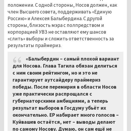
положении. С одной стороны, Носов должен, как
член Высшего совета, поддерживать «Единую
Россию» и Алексея Балыбердина. С другой
стороны, близость мэра с полпредством и
корпорацией УВЗ не оставляют ему шансов
«слить» выборы и сложить ответственность за
результаты праймериз.
«Балыбердин – самый плохой вариант
для Носова. Глава Тагила обязан делиться
с ним своим рейтингом, но и это не
гарантирует аутсайдеру праймериз
победы. После перемирия в области Носов
уже практически распрощался с
губернаторскими амбициями, а теперь
результат выборов в Госдуму убьёт их
окончательно. ЕР набирает много голосов –
Куйвашев остаётся, нет – выводы делают
по самому Носову. Думаю, он сам ещё не