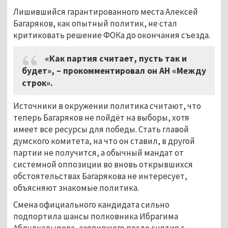
Лишившийся гарантированного места Алексей
Багаряков, как опытный политик, не стал
критиковать решение ФОКа до окончания съезда.
«Как партия считает, пусть так и
будет», – прокомментировал он АН «Между
строк».
Источники в окружении политика считают, что
теперь Багаряков не пойдёт на выборы, хотя
имеет все ресурсы для победы. Стать главой
думского комитета, на что он ставил, в другой
партии не получится, а обычный мандат от
системной оппозиции во вновь открывшихся
обстоятельствах Багарякова не интересует,
объясняют знакомые политика.
Смена официального кандидата сильно
подпортила шансы полковника Ибрагима
Абдулкадырова, заявившего после снятия с