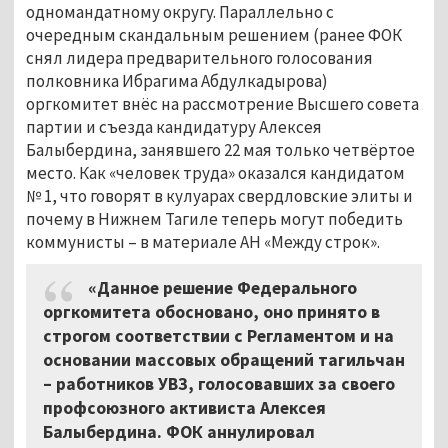
одномандатному округу. Параллельно с
очередным скандальным решением (ранее ФОК
снял лидера предварительного голосования
полковника Ибрагима Абдулкадырова)
оргкомитет внёс на рассмотрение Высшего совета
партии и съезда кандидатуру Алексея
Балыбердина, занявшего 22 мая только четвёртое
место. Как «человек труда» оказался кандидатом
№ 1, что говорят в кулуарах свердловские элиты и
почему в Нижнем Тагиле теперь могут победить
коммунисты – в материале АН «Между строк».
«Данное решение Федерального
оргкомитета обосновано, оно принято в
строгом соответствии с Регламентом и на
основании массовых обращений тагильчан
– работников УВЗ, голосовавших за своего
профсоюзного активиста Алексея
Балыбердина. ФОК аннулировал