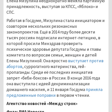
Елена Мизулина неоднократно меняла партийную
принадлежность, выступая за КПСС, «Яблоко» и
СПС.
Работая в Госдуме, Мизулина стала инициатором и
соавтором нескольких резонансных
законопроектов. Ещё в 2014 году более десяти
тысяч россиян подписали интернет-петицию, в
которой просили Минздрав проверить
психическое здоровье депутата Госдумы и главы
комитета по вопросам семьи, женщин и детей
Елены Мизулиной. Она яростно
выступает против
абортов
, суррогатного материнства, гей-
пропаганды. Среди её последних инициатив
запрет «беби-боксов» в России. В конце 2016 года
она выступила с идеей декриминализации
домашнего насилия, и 11 января Госдума
приняла
предложенные поправки
в первом чтении.
Агентство новостей
«Между строк»
Фото: РИА Новости