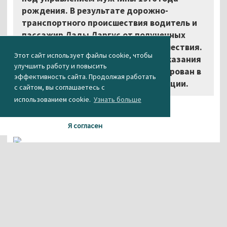
рождения. В результате дорожно-
транспортного происшествия водитель и
пассажир Лады Ларгус от полученных
травм скончались на месте происшествия.
Этот сайт использует файлы cookie, чтобы
Водитель Mitsubishi Pajero после оказания
улучшить работу и повысить
медицинской помощи госпитализирован в
эффективность сайта. Продолжая работать
ДЦГБ», – уточнили в Госавтоинспекции.
с сайтом, вы соглашаетесь с
использованием cookie.
Узнать больше
Я согласен
Агентство новостей «Между строк»