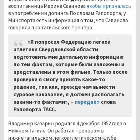
воспитанница Марина Савинова
якобы призналась
в употреблении допинга. По словам Рапопорта, у
Минспорта есть информация о том, что Савинова
говорила про тагильского тренера.
«Я попросил Федерацию лёгкой
атлетики Свердловской области
подготовить мне детальную информацию
по тем фактам, которые были изложены и
представлены в этом фильме. Только после
проверки я смогу принять какое-то
решение, так как, прежде чем вынести
суровое наказание, я должен располагать
какими-то фактами»,
–
передаёт
слова
Рапопорта ТАСС.
Владимир Казарин родился 4 декабря 1952 года в
Нижнем Тагиле. Он работал тренером в
нижнетагильском легкоатлетическом клубе