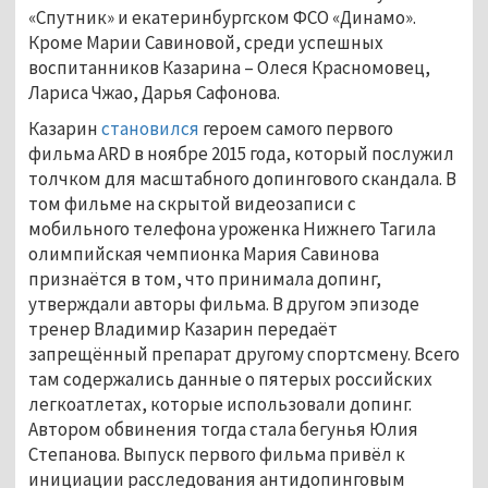
«Спутник» и екатеринбургском ФСО «Динамо».
Кроме Марии Савиновой, среди успешных
воспитанников Казарина – Олеся Красномовец,
Лариса Чжао, Дарья Сафонова.
Казарин
становился
героем самого первого
фильма ARD в ноябре 2015 года, который послужил
толчком для масштабного допингового скандала. В
том фильме на скрытой видеозаписи с
мобильного телефона уроженка Нижнего Тагила
олимпийская чемпионка Мария Савинова
признаётся в том, что принимала допинг,
утверждали авторы фильма. В другом эпизоде
тренер Владимир Казарин передаёт
запрещённый препарат другому спортсмену. Всего
там содержались данные о пятерых российских
легкоатлетах, которые использовали допинг.
Автором обвинения тогда стала бегунья Юлия
Степанова. Выпуск первого фильма привёл к
инициации расследования антидопинговым