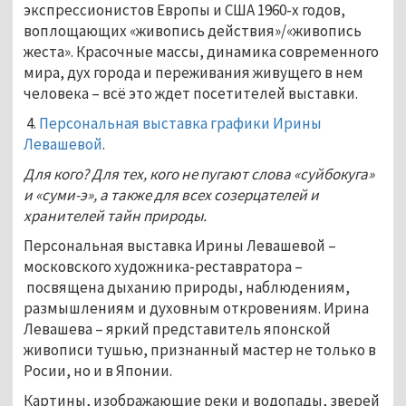
экспрессионистов Европы и США 1960-х годов,
воплощающих «живопись действия»/«живопись
жеста». Красочные массы, динамика современного
мира, дух города и переживания живущего в нем
человека – всё это ждет посетителей выставки.
4.
Персональная выставка графики Ирины
Левашевой
.
Для кого? Для тех, кого не пугают слова «суйбокуга»
и «суми-э», а также для всех созерцателей и
хранителей тайн природы.
Персональная выставка Ирины Левашевой –
московского художника-реставратора –
посвящена дыханию природы, наблюдениям,
размышлениям и духовным откровениям. Ирина
Левашева – яркий представитель японской
живописи тушью, признанный мастер не только в
Росии, но и в Японии.
Картины, изображающие реки и водопады, зверей