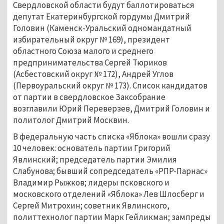
Свердловской области будут баллотироваться
депутат Екатеринбургской гордумы Дмитрий
Головин (Каменск-Уральский одномандатный
избирательный округ № 169), президент
областного Союза малого и среднего
предпринимательства Сергей Тюриков
(Асбестовский округ № 172), Андрей Углов
(Первоуральский округ № 173). Список кандидатов
от партии в свердловское Заксобрание
возглавили Юрий Переверзев, Дмитрий Головин и
политолог Дмитрий Москвин.
В федеральную часть списка «Яблока» вошли сразу
10 человек: основатель партии Григорий
Явлинский; председатель партии Эмилия
Слабунова; бывший сопредседатель «РПР-Парнас»
Владимир Рыжков; лидеры псковского и
московского отделений «Яблока» Лев Шлосберг и
Сергей Митрохин; советник Явлинского,
политтехнолог партии Марк Гейликман; зампреды