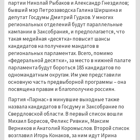
партии Николай Рыбаков и Александр Гнездилов;
бывший мэр Петрозаводска Галина Ширшина и
депутат Госдумы Дмитрий Гудков. У многих
региональных отделений будут параллельные
кампании в Заксобрания, и предполагается, что
такая медийная «десятка» повысит шансы
кандидатов на получение мандатов в
региональных парламентах. Всего, помимо
«федеральной десятки», за место в нижней палате
парламента будут бороться 185 кандидатов по
одномандатным округам. Им уже представили
основную часть предвыборной программы – она
посвящена правам и благополучию россиян.
Партия «Парнас» в минувшие выходные также
назвала кандидатов в Госдуму и Заксобрание по
Свердловской области. В первый список вошли
Михаил Борисов, Феликс Ривкин, Максим
Верников и Анатолий Коромыслов. Второй список
возглавил Игорь Конаков, за ним идут Ирина