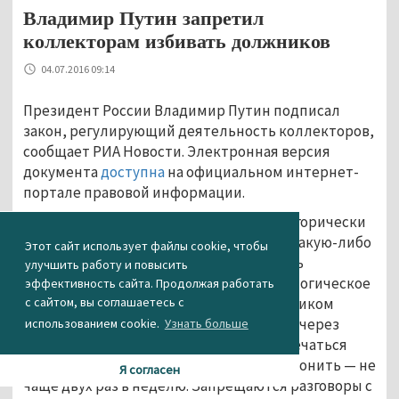
Владимир Путин запретил
коллекторам избивать должников
04.07.2016 09:14
Президент России Владимир Путин подписал
закон, регулирующий деятельность коллекторов,
сообщает РИА Новости. Электронная версия
документа
доступна
на официальном интернет-
портале правовой информации.
По новым правилам, коллекторам категорически
запрещается применять к должникам какую-либо
Этот сайт использует файлы cookie, чтобы
физическую силу, угрожать, повреждать
улучшить работу и повысить
имущество клиента и оказывать психологическое
эффективность сайта. Продолжая работать
с сайтом, вы соглашаетесь с
давление. Кроме того, общение с должником
теперь должно осуществляться только через
использованием cookie.
Узнать больше
личные встречи или по телефону. Встречаться
можно не чаще одного раза в неделю, звонить — не
Я согласен
чаще двух раз в неделю. Запрещаются разговоры с