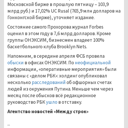
Московской бирже в прошлую пятницу – 103,9
млрд руб.) и 17,02% UC Rusal (765,9 млн долларов на
Гонконгской бирже), уточняет издание.
Состояние самого Прохорова журнал Forbes
оценил в этом году в 7,6 млрд долларов. Кроме
группы ОНЭКСИМ, бизнесмен владеет 100%
баскетбольного клуба Brooklyn Nets.
Напомним, в середине апреля ФСБ провела
обыски
в офисах ОНЭКСИМ. По
неофициальной
информации, «оперативные мероприятия» были
связаны с «делом РБК»: холдинг опубликовал
несколько
расследований
об офшорных счетах
людей из окружения Путина. Меньше чем через
месяц после обысков всё редакционное
руководство РБК
ушло
в отставку.
Агентство новостей «Между строк»
...