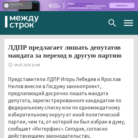
Togg
navig
ЛДПР предлагает лишать депутатов
мандата за переход в другую партию
04.07.2016 13:48
Представители ЛДПР Игорь Лебедев и Ярослав
Нилов внесли в Госдуму законопроект,
предлагающий досрочно лишать мандата
депутата, зарегистрированного кандидатом по
федеральному списку или по одномандатному
избирательному округу от иной политической
партии, чем та, от которой он был избран в думу,
сообщает «Интерфакс». Сегодня, согласно
действующему законодательству,