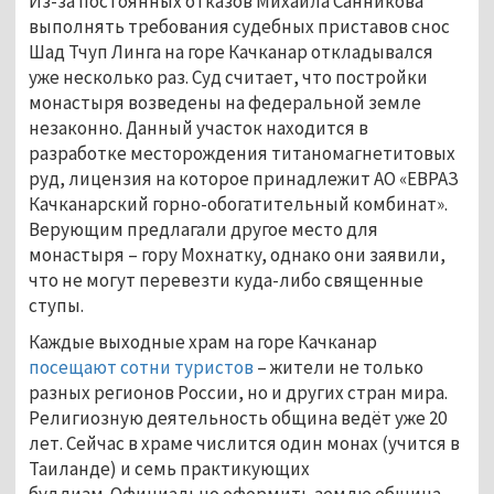
Из-за постоянных отказов Михаила Санникова
выполнять требования судебных приставов снос
Шад Тчуп Линга на горе Качканар откладывался
уже несколько раз. Суд считает, что постройки
монастыря возведены на федеральной земле
незаконно. Данный участок находится в
разработке месторождения титаномагнетитовых
руд, лицензия на которое принадлежит АО «ЕВРАЗ
Качканарский горно-обогатительный комбинат».
Верующим предлагали другое место для
монастыря – гору Мохнатку, однако они заявили,
что не могут перевезти куда-либо священные
ступы.
Каждые выходные храм на горе Качканар
посещают сотни туристов
– жители не только
разных регионов России, но и других стран мира.
Религиозную деятельность община ведёт уже 20
лет. Сейчас в храме числится один монах (учится в
Таиланде) и семь практикующих
буддизм. Официально оформить землю община