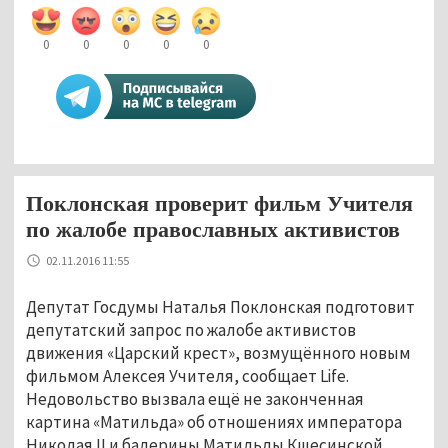
0
0
0
0
0
Поклонская проверит фильм Учителя
по жалобе православных активистов
02.11.2016 11:55
Депутат Госдумы Наталья Поклонская подготовит
депутатский запрос по жалобе активистов
движения «Царский крест», возмущённого новым
фильмом Алексея Учителя, сообщает Life.
Недовольство вызвала ещё не законченная
картина «Матильда» об отношениях императора
Николая II и балерины Матильды Кшесинской,