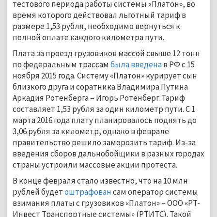
тестового периода работы системы «Платон», во
время которого действовал льготный тариф в
размере 1,53 рубля, необходимо вернуться к
полной оплате каждого километра пути.
Плата за проезд грузовиков массой свыше 12 тонн
по федеральным трассам
была введена
в РФ с 15
ноября 2015 года. Систему «Платон» курирует сын
близкого друга и соратника Владимира Путина
Аркадия Ротенберга – Игорь Ротенберг. Тариф
составляет 1,53 рубля за один километр пути. С 1
марта 2016 года плату планировалось поднять до
3,06 рубля за километр, однако в феврале
правительство решило заморозить тариф. Из-за
введения сборов дальнобойщики в разных городах
страны устроили массовые акции протеста.
В конце февраля стало известно, что на 10 млн
рублей будет
оштрафован
сам оператор системы
взимания платы с грузовиков «Платон» – ООО «РТ-
Инвест Транспортные системы» (РТИТС). Такой