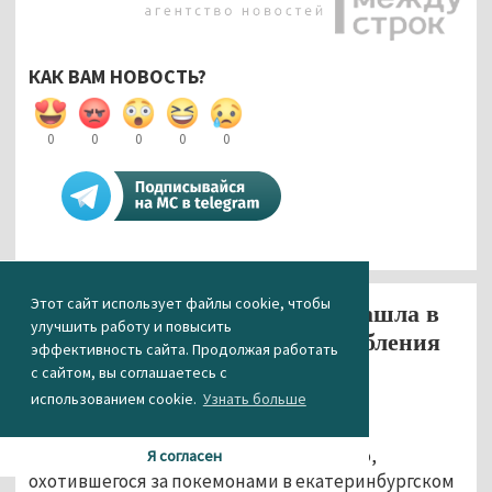
КАК ВАМ НОВОСТЬ?
0
0
0
0
0
Этот сайт использует файлы cookie, чтобы
Свердловский омбудсмен не нашла в
улучшить работу и повысить
деле «ловца покемонов» оскорбления
эффективность сайта. Продолжая работать
чувств верующих
с сайтом, вы соглашаетесь с
использованием cookie.
Узнать больше
01.11.2016 18:13
Действия блогера Руслана Соколовского,
Я согласен
охотившегося за покемонами в екатеринбургском