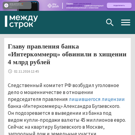
Togg
navig
Главу правления банка
«Интеркоммерц» обвинили в хищении
4 млрд рублей
02.11.2016 12:45
Следственный комитет РФ возбудил уголовное
дело о мошенничестве в отношении
председателя правления
лишившегося лицензии
банка «Интеркоммерц» Александра Бугаевского.
Он подозревается в выведении из банка под
видом купли-продажи валюты 45 миллионов евро.
Сейчас на квартиру Бугаевского в Москве,
загородный дом и земельные участки