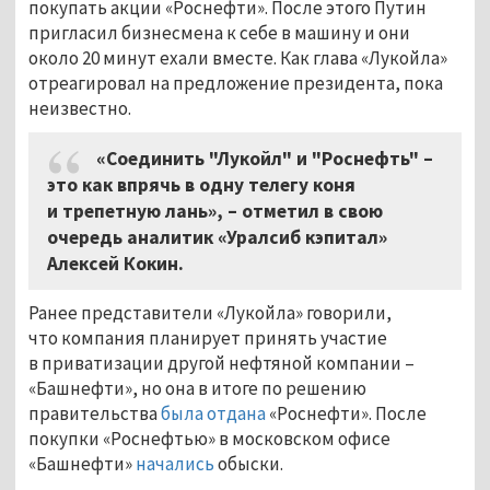
покупать акции «Роснефти». После этого Путин
пригласил бизнесмена к себе в машину и они
около 20 минут ехали вместе. Как глава «Лукойла»
отреагировал на предложение президента, пока
неизвестно.
«Соединить "Лукойл" и "Роснефть" –
это как впрячь в одну телегу коня
и трепетную лань», – отметил в свою
очередь аналитик «Уралсиб кэпитал»
Алексей Кокин.
Ранее представители «Лукойла» говорили,
что компания планирует принять участие
в приватизации другой нефтяной компании –
«Башнефти», но она в итоге по решению
правительства
была отдана
«Роснефти». После
покупки «Роснефтью» в московском офисе
«Башнефти»
начались
обыски.