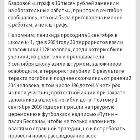
Бзаровой «штраф в 10 тысяч рублей заменили
на обязательные работы», при этом в сентябре
сообщалось, что она была приговорена именно
к работам, а не к штрафу.
Напомним, панихида проходила 1 сентября в
школе № 1, где в 2004 году 30 террористов взяли
в заложники 1128 человек, среди которых были
ученики, их родители и преподаватели.
3 сентября школу взяли штурмом, заложников
освободили, а террористов убили. В результате
теракта погибли и позднее скончались от ранений
334 человека, в том числе 186 детей. У четырёх
из пяти участниц протестной акции при захвате
заложников в школе погибли дети. Поэтому 1
сентября 2016 года они пришли на траурную
церемонию в футболках с надписью «Путин –
палач Беслана», чтобы не только напомнить
властям о страшной трагедии, но и потребовать
провести новое расследование всех