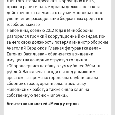
Для того чтобы пресекать коррупцию в ВПК,
правоохранительные органы должны жёстко и
действенно отслеживать случаи многократного
увеличения расходования бюджетных средств в
гособоронзаказе.
Напомним, осенью 2012 года в Минобороны
разгорелся громкий коррупционный скандал. Из-
за него свою должность потерял министр обороны
Анатолий Сердюков. Главная фигурантка дела –
Евгения Васильева – обвиняется в хищении
имущества дочерних структур холдинга
«Оборонсервис» на общую сумму более 360 млн
рублей. Васильева находится под домашним
арестом, за время которого она опубликовала
сборник стихов, организовала выставку
живописных работ, а также сняла клип на
собственную песню «Тапочки».
Агентство новостей «Между строк»