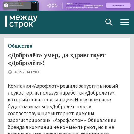
Togg
navig
Общество
«Добролёт» умер, да здравствует
«Добролёт»!
02.09.2014 12:09
Компания «Аэрофлот» решила запустить новый
лоукостер, используя наработки «Добролёта»,
который попал под санкции. Новая компания
будет называться «Добролёт-плюс»,
соответствующие интернет-домены
зарегистрированы «Аэрофлотом». Обновление
бренда в компании не комментируют, но и не
отрицают, что новое название уже принято.