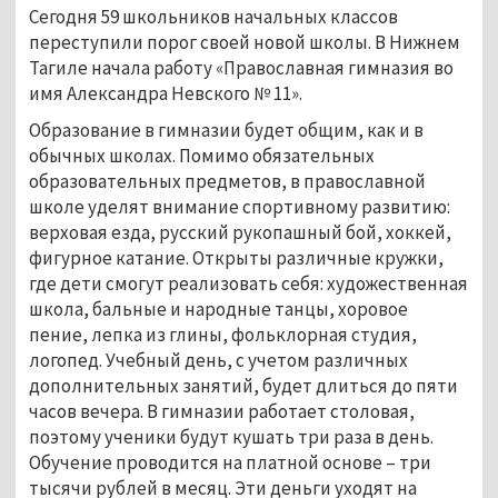
Сегодня 59 школьников начальных классов
переступили порог своей новой школы. В Нижнем
Тагиле начала работу «Православная гимназия во
имя Александра Невского № 11».
Образование в гимназии будет общим, как и в
обычных школах. Помимо обязательных
образовательных предметов, в православной
школе уделят внимание спор­тивному развитию:
верховая езда, русский рукопашный бой, хоккей,
фигурное катание. Открыты различные кружки,
где дети смогут реализо­вать себя: художественная
школа, бальные и народные танцы, хоровое
пение, лепка из глины, фольклорная студия,
логопед. Учебный день, с учетом различных
дополнительных занятий, будет длиться до пяти
часов вечера. В гим­назии работает столовая,
поэтому ученики будут кушать три раза в день.
Обучение проводится на платной основе – три
тысячи рублей в месяц. Эти деньги уходят на