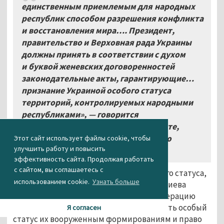
единственным приемлемым для народных
республик способом разрешения конфликта
и восстановления мира…. Президент,
правительство и Верховная рада Украины
должны принять в соответствии с духом
и буквой женевских договоренностей
законодательные акты, гарантирующие…
признание Украиной особого статуса
территорий, контролируемых народными
республиками», — говорится
в опубликованном сегодня документе,
содержащем переговорную позицию
Этот сайт использует файлы cookie, чтобы
улучшить работу и повысить
представителей ополчения.
эффективность сайта. Продолжая работать
с сайтом, вы соглашаетесь с
Помимо требования о признании особого статуса,
использованием cookie.
Узнать больше
представители ДНР и ЛНР требуют от Киева
прекратить антитеррористическую операцию
для проведения свободных выборов, дать особый
Я согласен
статус их вооружённым формированиям и право