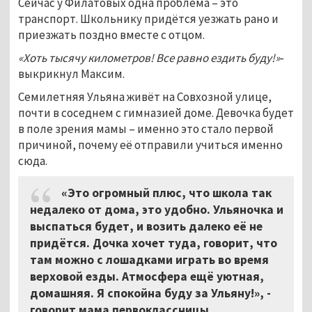
Сейчас у Филатовых одна проблема – это
транспорт. Школьнику придётся уезжать рано и
приезжать поздно вместе с отцом.
«Хоть тысячу километров! Все равно ездить буду!»
-
выкрикнул Максим.
Семилетняя Ульяна живёт на Совхозной улице,
почти в соседнем с гимназией доме. Девочка будет
в поле зрения мамы – именно это стало первой
причиной, почему её отправили учиться именно
сюда.
«Это огромный плюс, что школа так
недалеко от дома, это удобно. Ульяночка и
выспаться будет, и возить далеко её не
придётся. Дочка хочет туда, говорит, что
там можно с лошадками играть во время
верховой езды. Атмосфера ещё уютная,
домашняя. Я спокойна буду за Ульяну!», -
говорит мама первоклассницы.