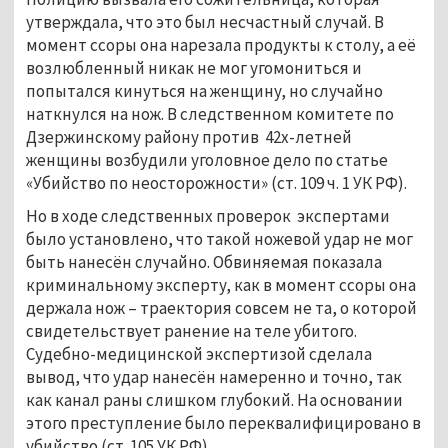
утверждала, что это был несчастный случай. В
момент ссоры она нарезала продукты к столу, а её
возлюбленный никак не мог угомониться и
попытался кинуться на женщину, но случайно
наткнулся на нож. В следственном комитете по
Дзержинскому району против 42х-летней
женщины возбудили уголовное дело по статье
«Убийство по неосторожности» (ст. 109 ч. 1 УК РФ).
Но в ходе следственных проверок экспертами
было установлено, что такой ножевой удар не мог
быть нанесён случайно. Обвиняемая показала
криминальному эксперту, как в момент ссоры она
держала нож – траектория совсем не та, о которой
свидетельствует ранение на теле убитого.
Судебно-медицинской экспертизой сделала
вывод, что удар нанесён намеренно и точно, так
как канал раны слишком глубокий. На основании
этого преступление было переквалифицировано в
убийство (ст. 105 УК РФ).