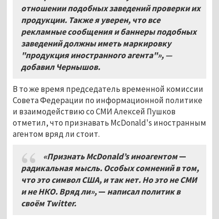
отношении подобных заведений проверки их
продукции
.
Также я уверен
,
что все
рекламные сообщения и баннеры подобных
заведений должны иметь маркировку
"продукция иностранного агента"
»
,
—
добавил Чернышов
.
В то же время председатель временной комиссии
Совета Федерации по информационной политике
и взаимодействию со СМИ Алексей Пушков
отметил, что признавать McDonald's иностранным
агентом вряд ли стоит.
«Признать
McDonald
’s
иноагентом
—
радикальная мысль
.
Особых сомнений в том
,
что это символ США
, и так нет.
Но это не СМИ
и не НКО
. Вряд ли
»,
—
написал политик в
своём
Twitter.