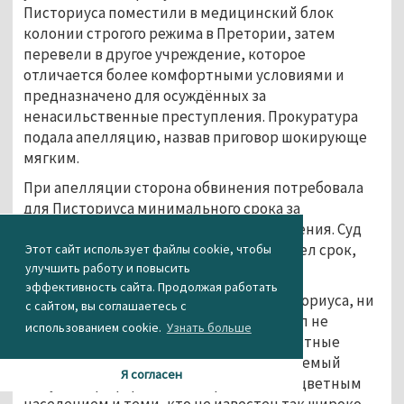
Писториуса поместили в медицинский блок
колонии строгого режима в Претории, затем
перевели в другое учреждение, которое
отличается более комфортными условиями и
предназначено для осуждённых за
ненасильственные преступления. Прокуратура
подала апелляцию, назвав приговор шокирующе
мягким.
При апелляции сторона обвинения потребовала
для Писториуса минимального срока за
умышленное убийство — 15 лет заключения. Суд
согласился с этим требованием, но вычел срок,
Этот сайт использует файлы cookie, чтобы
улучшить работу и повысить
который спортсмен уже отсидел.
эффективность сайта. Продолжая работать
Отмечается, что ни родственники Писториуса, ни
с сайтом, вы соглашаетесь с
семья убитой им модели Ривы Стенкамп не
использованием cookie.
Узнать больше
прокомментировали решение суда. Местные
правозащитники отмечают, что обвиняемый
Я согласен
получил преференции по сравнению с цветным
населением и теми, кто не известен так широко,