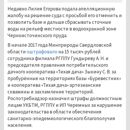
Недавно Лилия Егорова подала апелляционную
жалобу на решение суда с просьбой его отменить и
позволить базе и дальше сбрасывать сточные
воды на рельеф местности в водоохранной зоне
Черноисточинского пруда.
В начале 2017 года Минприроды Свердловской
области
оштрафовало
на 15 тысяч рублей
сотрудника филиала РГППУ Гундыреву А. Н. и
председателя правления потребительского
дачного кооператива «Тихая дача» Зыкину С. В. за
пробурённые на территориях базы «Буревестник»
и кооператива «Тихая дача» артезианские
скважины и захламление территорий.
Роспотребнадзор назначил штрафы должностным
лицам УКБТМ, РГППУ и ИП Черемных за нарушение
законодательства в области обеспечения
санитарно-эпидемиологического благополучия
населения.