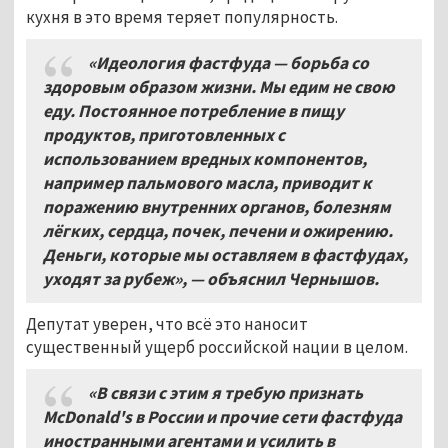
кухня в это время теряет популярность.
«Идеология фастфуда — борьба со
здоровым образом жизни
.
Мы едим не свою
еду
.
Постоянное потребление в пищу
продуктов
,
приготовленных с
использованием вредных компонентов
,
например пальмового масла
,
приводит к
поражению внутренних органов
,
болезням
лёгких
, сердца, почек,
печени и ожирению
.
Деньги
,
которые мы оставляем в фастфудах
,
уходят за рубеж»
, —
объяснил Чернышов
.
Депутат уверен, что всё это наносит
существенный ущерб российской нации в целом.
«В связи с этим я требую признать
McDonald's
в России и прочие сети фастфуда
иностранными агентами и усилить в