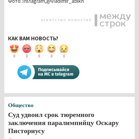
Фото: Instagram,@vladimir_abikh
КАК ВАМ НОВОСТЬ?
0
0
0
0
0
Общество
Суд удвоил срок тюремного
заключения паралимпийцу Оскару
Писториусу