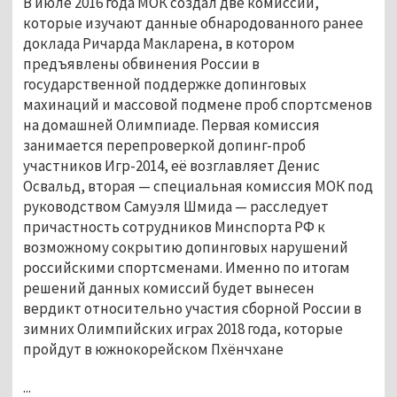
В июле 2016 года МОК создал две комиссии,
которые изучают данные обнародованного ранее
доклада Ричарда Макларена, в котором
предъявлены обвинения России в
государственной поддержке допинговых
махинаций и массовой подмене проб спортсменов
на домашней Олимпиаде. Первая комиссия
занимается перепроверкой допинг-проб
участников Игр-2014, её возглавляет Денис
Освальд, вторая — специальная комиссия МОК под
руководством Самуэля Шмида — расследует
причастность сотрудников Минспорта РФ к
возможному сокрытию допинговых нарушений
российскими спортсменами. Именно по итогам
решений данных комиссий будет вынесен
вердикт относительно участия сборной России в
зимних Олимпийских играх 2018 года, которые
пройдут в южнокорейском Пхёнчхане
...