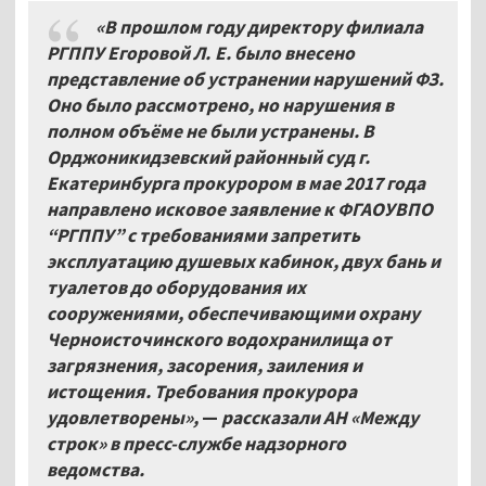
«В прошлом году директору филиала
РГППУ Егоровой Л.
Е. было внесено
представление об устранении нарушений ФЗ.
Оно было рассмотрено, но нарушения в
полном объёме не были устранены. В
Орджоникидзевский районный суд г.
Екатеринбурга прокурором в мае 2017 года
направлено исковое заявление к ФГАОУВПО
“РГППУ” с требованиями запретить
эксплуатацию душевых кабинок, двух бань и
туалетов до оборудования их
сооружениями, обеспечивающими охрану
Черноисточинского водохранилища от
загрязнения, засорения, заиления и
истощения. Требования прокурора
удовлетворены»,
—
рассказали АН «Между
строк» в пресс-службе надзорного
ведомства.