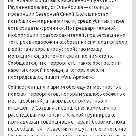
Рауда неподалёку от Эль-Ариша — столицы
провинции Северный Синай. Большинство
погибших — мирные жители, среди убитых также
есть солдаты-срочники. По предварительной
информации правоохранителей, подъехавшие на
четырёх внедорожниках боевики сначала привели
в действие взрывное устройство между
молящимися, а затем открыли по ним огонь.
Сообщается, что террористы также обстреляли
кареты скорой помощи, в которых везли
пострадавших, пишет «Аль-Арабия».
Сейчас полиция и армия обследуют местность в
поисках террористов, которым удалось сбежать с
места событий, а также всех причастных к
инциденту. Создана специальная комиссия по
расследованию теракта. К какой группировке
принадлежат совершившие теракт боевики, пока
не сообщается. «Известия» пишут, что египетские
беспилотные летательные аппараты уничтожили