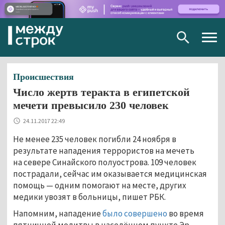
Togg
navig
Происшествия
Число жертв теракта в египетской
мечети превысило 230 человек
24.11.2017 22:49
Не менее 235 человек погибли 24 ноября в
результате нападения террористов на мечеть
на севере Синайского полуострова. 109 человек
пострадали, сейчас им оказывается медицинская
помощь — одним помогают на месте, других
медики увозят в больницы, пишет РБК.
Напомним, нападение
было совершено
во время
пятничной молитвы в населённом пункте Эр-