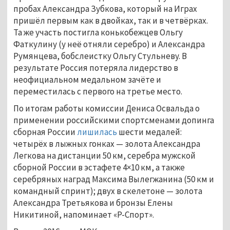
пробах Александра Зубкова, который на Играх
пришёл первым как в двойках, так и в четвёрках.
Та же участь постигла конькобежцев Ольгу
Фаткулину (у неё отняли серебро) и Александра
Румянцева, бобслеистку Ольгу Стульневу. В
результате Россия потеряла лидерство в
неофициальном медальном зачёте и
переместилась с первого на третье место.
По итогам работы комиссии Дениса Освальда о
применении российскими спортсменами допинга
сборная России
лишилась
шести медалей:
четырёх в лыжных гонках — золота Александра
Легкова на дистанции 50 км, серебра мужской
сборной России в эстафете 4×10 км, а также
серебряных наград Максима Вылегжанина (50 км и
командный спринт); двух в скелетоне — золота
Александра Третьякова и бронзы Елены
Никитиной, напоминает «Р-Спорт».