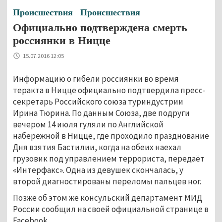
Происшествия
Происшествия
Официально подтверждена смерть
россиянки в Ницце
15.07.2016 12:05
Информацию о гибели россиянки во время
теракта в Ницце официально подтвердила пресс-
секретарь Российского союза туриндустрии
Ирина Тюрина. По данным Союза, две подруги
вечером 14 июля гуляли по Английской
набережной в Ницце, где проходило празднование
Дня взятия Бастилии, когда на обеих наехал
грузовик под управлением террориста, передаёт
«Интерфакс». Одна из девушек скончалась, у
второй диагностированы переломы пальцев ног.
Позже об этом же консульский департамент МИД
России сообщил на своей официальной странице в
Facebook.