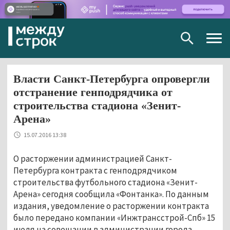
Togg
navig
Власти Санкт-Петербурга опровергли
отстранение генподрядчика от
строительства стадиона «Зенит-
Арена»
15.07.2016 13:38
О расторжении администрацией Санкт-
Петербурга контракта с генподрядчиком
строительства футбольного стадиона «Зенит-
Арена» сегодня сообщила «Фонтанка». По данным
издания, уведомление о расторжении контракта
было передано компании «Инжтрансстрой-Спб» 15
июля на совещании в администрации города.