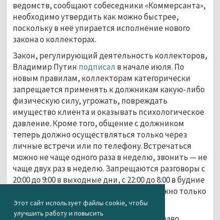
ведомств, сообщают собеседники «Коммерсанта»,
необходимо утвердить как можно быстрее,
поскольку в неё упирается исполнение нового
закона о коллекторах.
Закон, регулирующий деятельность коллекторов,
Владимир Путин
подписал
в начале июля. По
новым правилам, коллекторам категорически
запрещается применять к должникам какую-либо
физическую силу, угрожать, повреждать
имущество клиента и оказывать психологическое
давление. Кроме того, общение с должником
теперь должно осуществляться только через
личные встречи или по телефону. Встречаться
можно не чаще одного раза в неделю, звонить — не
чаще двух раз в неделю. Запрещаются разговоры с
20:00 до 9:00 в выходные дни, с 22:00 до 8:00 в будние
дни. Общение через третьих лиц возможно только
при согласии самого должника.
Этот сайт использует файлы cookie, чтобы
улучшить работу и повысить
Отметим, что теперь должник имеет право