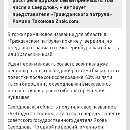
расстреле царской семьи принимал в том
числе и Свердлов», – цитирует
представителя «Гражданского патруля»
Романа Тихонова Znak.com.
В то же время новое название для области в
«Гражданском патруле» пока не утвердили, но
предлагают варианты: Екатеринбургская область
или Уральский край.
Идея переименовать область возникала уже
неоднократно, в последний раз тема была снята с
повестки после социсследования: 80% из пяти
тысяч опрошенных свердловчан высказались
против, заявлял ранее губернатор Евгений
Куйвашев.
Свердловская область получила своё название в
1934 году от столицы, а та в свою очередь – в честь
советского государственного деятеля Якова
Свердлова. По одной из версий, именно он