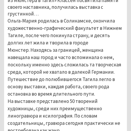
из Мюнстера в Тагил» Классен посвятила памяти
своего наставника, получилась выставка с
грустинкой…
Ольга-Мария родилась в Соликамске, окончила
художественно-графический факультет в Нижнем
Тагиле, после чего покинула страну, и десять
долгих лет жила и творила в городе
Мюнстер.
Находясь за границей, женщина
навещала наш город и часто вспоминала о нем,
поскольку именно здесь сложилась
та творческая
среда, которой не хватало в далекой Германии.
Путешествие до полюбившегося Тагила легло в
основу выставки, каждая работа, своего рода
остановка во время длительного пути.
На выставке представлено 50 творений
художницы, среди них преимущественно
линогравюра и ксилография. По словам
создательницы, гравюра сегодня практически не
востребована как жанр.