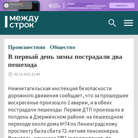
Togg
navig
Происшествия
Общество
В первый день зимы пострадали два
пешехода
02.12.2013 12:44
Нижнетагильская инспекция безопасности
дорожного движения сообщает, что за прошедшее
воскресенье произошло 2 аварии, и в обеих
пострадали пешеходы. Первое ДТП произошло в
полдень в Дзержинском районе: на пешеходном
переходе около дома №74 по Ленинградскому
проспекту была сбита 72-летняя пенсионерка.
Водитель, женщина 1981 года рождения, по