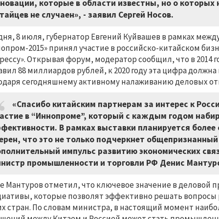
новации, которые в области известны, но о которых 
тайцев не случаен», - заявил Сергей Носов.
дня, 8 июля, губернатор Евгений Куйвашев в рамках ме
опром-2015» принял участие в российско-китайском биз
рессу». Открывая форум, модератор сообщил, что в 2014 
авил 88 миллиардов рублей, к 2020 году эта цифра должн
одаря сегодняшнему активному налаживанию деловых от
«Спасибо китайским партнерам за интерес к Росс
астие в “Иннопроме”, который с каждым годом наби
фективности. В рамках выставки планируется более 
ерен, что это не только подчеркнет общепризнанный
полнительный импульс развитию экономических связ
нистр промышленности и торговли РФ Денис Мантур
е Мантуров отметил, что ключевое значение в деловой
иативы, которые позволят эффективно решать вопросы р
х стран. По словам министра, в настоящий момент наи
шений между Китаем и Россией может стать промышленн