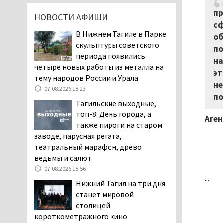
повышает износ автомобиля
пр
НОВОСТИ АФИШИ
06.08.2026 13:53
сф
В Нижнем Тагиле в Парке
В Детской городской
об
скульптуры советского
больнице № 3 Нижнего
по
периода появились
Тагила опровергли
на
четыре новых работы из металла на
обвинения родителей, которые
эт
тему народов России и Урала
заявили, что их дочь в палате
не
покусала бельевая вошь
07.08.2026 18:23
по
06.08.2026 13:02
Тагильские выходные,
топ-8: День города, а
В Нижнем Тагиле на три
Аген
также пироги на старом
дня запретят
заводе, парусная регата,
электросамокаты
театральный марафон, древо
06.08.2026 11:41
ведьмы и салют
«Я уверен, это бельевая
07.08.2026 15:56
вошь». Родители 10-
...
Нижний Тагил на три дня
летней девочки
станет мировой
пожаловались на кровососущих
столицей
паразитов, которые искусали их
короткометражного кино
ребёнка в детской больнице