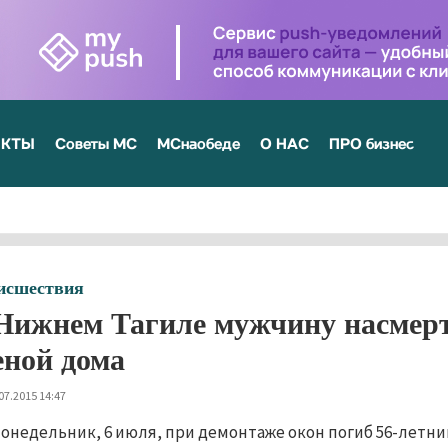
ЕКТЫ
Советы МС
МСнаобеде
О НАС
ПРО бизнес
исшествия
Нижнем Тагиле мужчину насмер
еной дома
07.2015 14:47
понедельник, 6 июля, при демонтаже окон погиб 56-летни