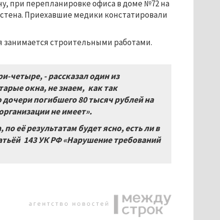
у, при перепланировке офиса в доме №72 на
 стена. Приехавшие медики констатировали
я занимается строительными работами.
и-четыре, - рассказал один из
арые окна, не знаем, как так
о дочери погибшего 80 тысяч рублей на
организации не имеет».
по её результатам будет ясно, есть ли в
атьёй 143 УК РФ «Нарушение требований