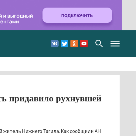
Toggle
navigation
ть придавило рухнувшей
й житель Нижнего Тагила. Как сообщили АН