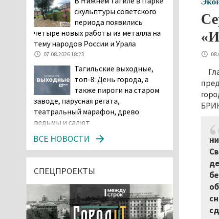
В Нижнем Тагиле в Парке
Эко
скульптуры советского
Се
периода появились
четыре новых работы из металла на
«И
тему народов России и Урала
08.
07.08.2026 18:23
Тагильские выходные,
Гл
топ-8: День города, а
пред
также пироги на старом
горо
заводе, парусная регата,
БРИК
театральный марафон, древо
ведьмы и салют
07.08.2026 15:56
ВСЕ НОВОСТИ
ни
Суд в Нижнем Тагиле
Св
оставил без изменений
де
наказание водителю,
СПЕЦПРОЕКТЫ
бе
пойманному за рулём в состоянии
об
наркотического опьянения
сн
07.08.2026 15:35
сд
Пять человек погибли в