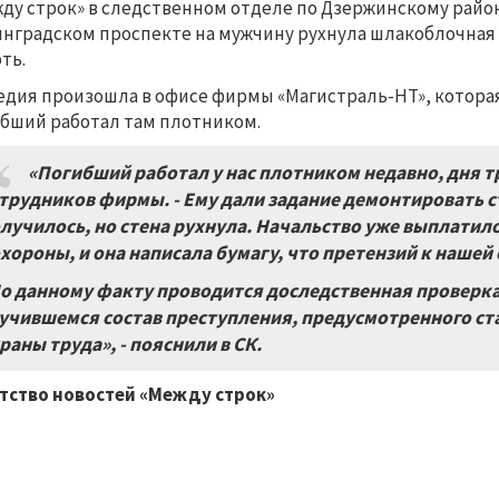
ду строк» в следственном отделе по Дзержинскому район
нградском проспекте на мужчину рухнула шлакоблочная
ть.
едия произошла в офисе фирмы «Магистраль-НТ», котора
бший работал там плотником.
«Погибший работал у нас плотником недавно, дня тр
трудников фирмы. - Ему дали задание демонтировать ст
лучилось, но стена рухнула. Начальство уже выплатил
хороны, и она написала бумагу, что претензий к нашей 
о данному факту проводится доследственная проверка, 
учившемся состав преступления, предусмотренного ст
раны труда», - пояснили в СК.
тство новостей «Между строк»