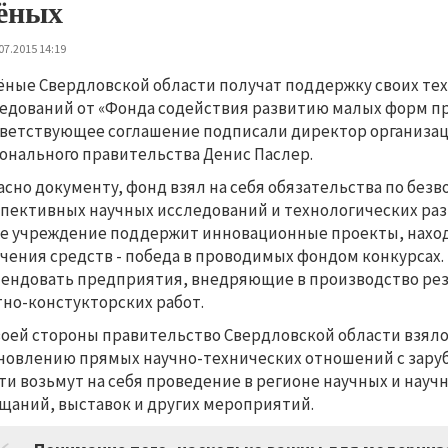
ёных
07.2015 14:19
ёные Свердловской области получат поддержку своих те
едований от «Фонда содействия развитию малых форм пр
ветствующее соглашение подписали директор организац
онального правительства Денис Паслер.
асно документу, фонд взял на себя обязательства по бе
пективных научных исследований и технологических раз
е учреждение поддержит инновационные проекты, наход
чения средств - победа в проводимых фондом конкурсах.
ендовать предприятия, внедряющие в производство рез
но-констукторских работ.
воей стороны правительство Свердловской области взяло
новлению прямых научно-технических отношений с зару
ти возьмут на себя проведение в регионе научных и нау
щаний, выставок и других мероприятий.