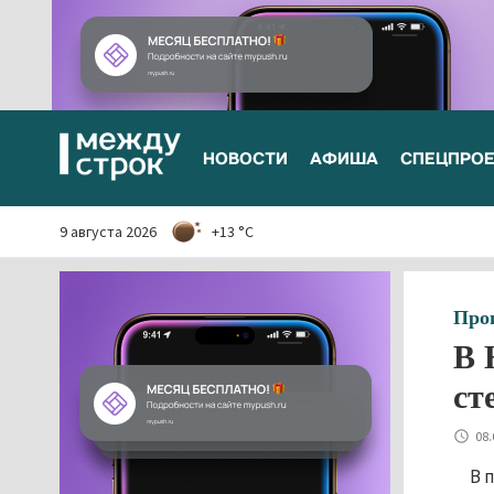
НОВОСТИ
АФИША
СПЕЦПРО
9 августа 2026
+13 °C
Про
В 
ст
08.
В 