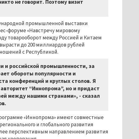
никто не говорит. Поэтому визит
ждународной промышленной выставки
нес-форуме «Навстречу мировому
году товарооборот между Россией и Китаем
а вырасти до 200 миллиардов рублей
ношений с Республикой.
ии и российской промышленности, за
рает обороты популярности и
ста конференций и круглых столов. Я
 авторитет “Иннопрома”, но и придаст
ей между нашими странами», - сказал
ов.
 программе «Иннопрома» имеют совместные
егионального и глобального развития
более перспективным направлением развития
ая кооперация.