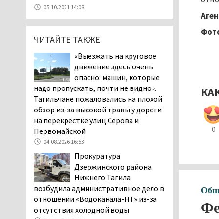
В Нижнем Тагиле в День
05.10.2021 14:08
Аген
города перекроют
центральные улицы и
Фото
ограничат парковку
ЧИТАЙТЕ ТАКЖЕ
07.08.2026 12:57
«Выезжать на круговое
В суд направлено
движение здесь очень
уголовное дело о
опасно: машин, которые
мошенничестве при
надо пропускать, почти не видно».
КА
строительстве ИЖС в Нижнем
Тагильчане пожаловались на плохой
Тагиле
обзор из-за высокой травы у дороги
07.08.2026 11:47
на перекрёстке улиц Серова и
0
Первомайской
Екатеринбург подвергся
атаке БПЛА, восемь из
04.08.2026 16:53
них были сбиты, три
Прокуратура
упали на крышу логистического
Дзержинского района
центра
Нижнего Тагила
07.08.2026 11:28
возбудила административное дело в
Общ
отношении «Водоканала-НТ» из-за
Тагильские спасатели
Фе
отсутствия холодной воды
помогли заблудившемуся