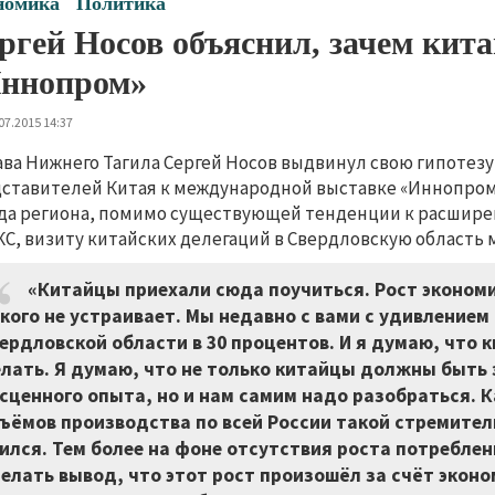
номика
Политика
ргей Носов объяснил, зачем кит
ннопром»
07.2015 14:37
ава Нижнего Тагила Сергей Носов выдвинул свою гипотезу
ставителей Китая к международной выставке «Иннопром–2
да региона, помимо существующей тенденции к расшире
С, визиту китайских делегаций в Свердловскую область 
«Китайцы приехали сюда поучиться. Рост экономи
кого не устраивает. Мы недавно с вами с удивлением
ердловской области в 30 процентов. И я думаю, что 
лать. Я думаю, что не только китайцы должны быть 
сценного опыта, но и нам самим надо разобраться. К
ъёмов производства по всей России такой стремите
ился. Тем более на фоне отсутствия роста потреблен
елать вывод, что этот рост произошёл за счёт эконо