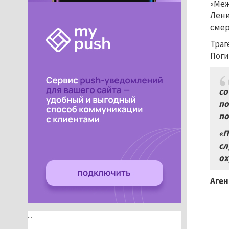
«Меж
Лени
смер
Траг
Поги
со
по
по
«П
сл
ох
Аген
...