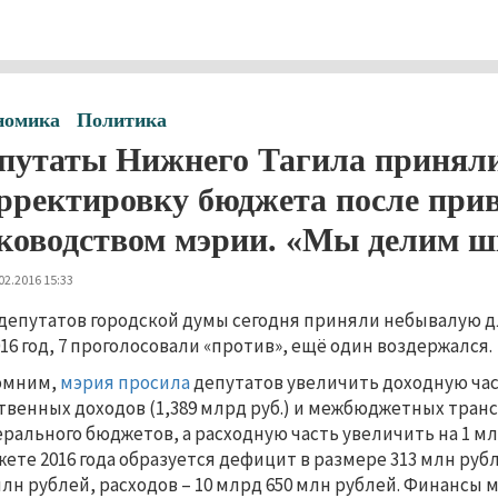
номика
Политика
путаты Нижнего Тагила приняли
рректировку бюджета после прив
ководством мэрии. «Мы делим ш
02.2016 15:33
 депутатов городской думы сегодня приняли небывалую 
016 год, 7 проголосовали «против», ещё один воздержался
омним,
мэрия просила
депутатов увеличить доходную част
твенных доходов (1,389 млрд руб.) и межбюджетных трансф
рального бюджетов, а расходную часть увеличить на 1 мл
ете 2016 года образуется дефицит в размере 313 млн руб
млн рублей, расходов – 10 млрд 650 млн рублей. Финансы