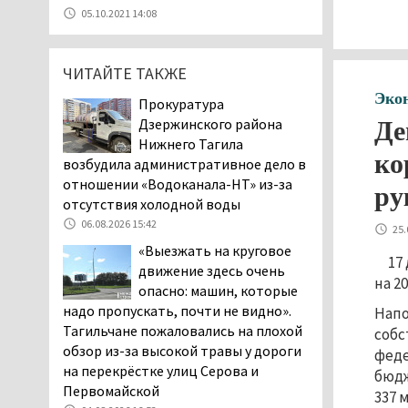
07.08.2026 11:47
05.10.2021 14:08
Екатеринбург подвергся
атаке БПЛА, восемь из
ЧИТАЙТЕ ТАКЖЕ
них были сбиты, три
упали на крышу логистического
Эко
Прокуратура
центра
Дзержинского района
Де
07.08.2026 11:28
Нижнего Тагила
ко
Тагильские спасатели
возбудила административное дело в
помогли заблудившемуся
отношении «Водоканала-НТ» из-за
ру
в лесу мужчине найти
отсутствия холодной воды
дорогу домой
06.08.2026 15:42
25.
06.08.2026 16:28
«Выезжать на круговое
17
Прокуратура
движение здесь очень
на 2
Дзержинского района
опасно: машин, которые
Нижнего Тагила
надо пропускать, почти не видно».
Нап
возбудила административное дело в
Тагильчане пожаловались на плохой
собс
отношении «Водоканала-НТ» из-за
обзор из-за высокой травы у дороги
феде
отсутствия холодной воды
на перекрёстке улиц Серова и
бюдж
06.08.2026 15:42
Первомайской
337 