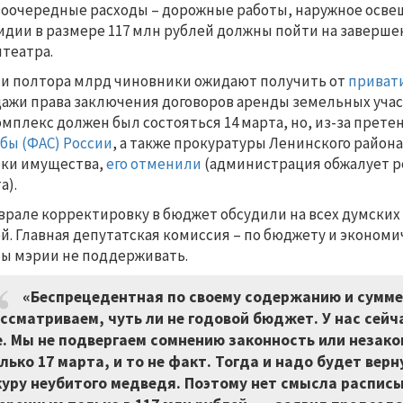
оочередные расходы – дорожные работы, наружное осве
идии в размере 117 млн рублей должны пойти на заверш
театра.
и полтора млрд чиновники ожидают получить от
привати
ажи права заключения договоров аренды земельных участ
омплекс должен был состояться 14 марта, но, из-за прет
бы (ФАС) России
, а также прокуратуры Ленинского район
ки имущества,
его отменили
(администрация обжалует р
а).
врале корректировку в бюджет обсудили на всех думских
й. Главная депутатская комиссия – по бюджету и эконом
ы мэрии не поддерживать.
«Беспрецедентная по своему содержанию и сумме 
ссматриваем, чуть ли не годовой бюджет. У нас сей
. Мы не подвергаем сомнению законность или незако
лько 17 марта, и то не факт. Тогда и надо будет ве
уру неубитого медведя. Поэтому нет смысла расписы