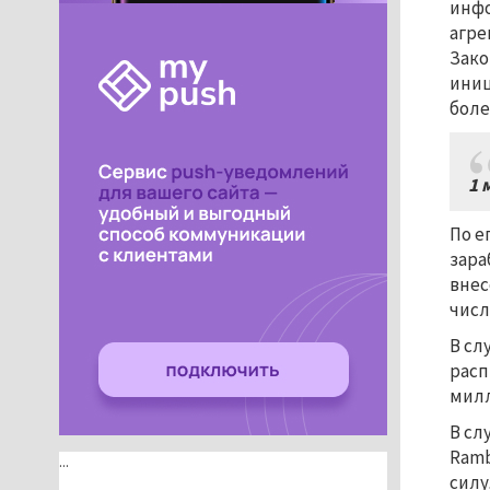
инфо
агре
Зако
иниц
боле
1 
По е
зара
внес
числ
В сл
расп
милл
В сл
Ramb
...
силу