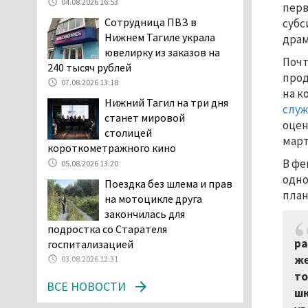
Двое детей пострадали
04.08.2026 16:53
перв
при сходе трамвая с
Сотрудница ПВЗ в
субс
рельсов в Нижнем Тагиле
Нижнем Тагиле украла
драм
06.08.2026 14:25
ювелирку из заказов на
Почт
240 тысяч рублей
Правительство РФ
прод
разрешило производство
07.08.2026 13:18
на к
и продажу бензина класса
Нижний Тагил на три дня
служ
«Евро-2», в котором содержание
станет мировой
оцен
серы в 10 раз выше, чем в топливе
столицей
март
«Евро-5». Это опасно для здоровья и
короткометражного кино
повышает износ автомобиля
В фе
05.08.2026 13:20
06.08.2026 13:53
одно
Поездка без шлема и прав
В Детской городской
план
на мотоцикле друга
больнице № 3 Нижнего
закончилась для
Тагила опровергли
подростка со Старателя
обвинения родителей, которые
ра
госпитализацией
заявили, что их дочь в палате
же
03.08.2026 12:31
покусала бельевая вошь
то
ВСЕ НОВОСТИ
06.08.2026 13:02
шк
В Нижнем Тагиле на три