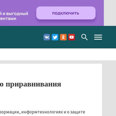
Toggle
navigation
ею приравнивания
нформации, информтехнологиях и о защите