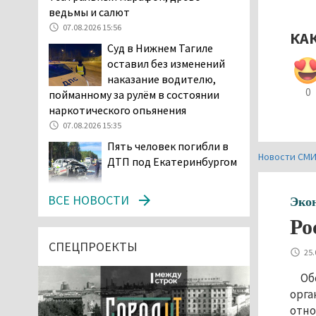
ведьмы и салют
07.08.2026 15:56
КА
Суд в Нижнем Тагиле
оставил без изменений
наказание водителю,
0
пойманному за рулём в состоянии
наркотического опьянения
07.08.2026 15:35
Пять человек погибли в
Новости СМ
ДТП под Екатеринбургом
07.08.2026 14:24
ВСЕ НОВОСТИ
Эко
Тагильские спасатели
Ро
проникли в квартиру
через балкон, чтобы
СПЕЦПРОЕКТЫ
25.
помочь пенсионерке
07.08.2026 14:20
Об
орга
В Красноуральске хитрый
отно
водитель BMW ездил с