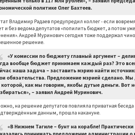
еренным только в 117 млн рублей», – заявил предсе
ономической политике Олег Бахтеев.
тат Владимир Радаев предупредил коллег - если вовремя
т и без ведома депутатов «попилить бюджет, а потом уж
нения». Андрей Муринович сегодня тоже поддержал чино
вешенное решение.
«У комиссии по бюджету главный аргумент – дели
гда вообще бюджет принимаем каждый раз? Это всег
йчас наша задача – заставить мэрию найти источник
ои обязательства. Предложение мэрией сделано. Мы 
 которой, как мы говорим, якобы дутые деньги. Вот н
збираться», – заявил Андрей Муринович.
ожно, на решение депутатов повлияла приватная беседа 
дтверждённым данным, прошла накануне.
«В Нижнем Тагиле – бунт на корабле! Практическ
казались принимать предложение администрации о 