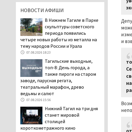
ув
дня запретят
эк
НОВОСТИ АФИШИ
электросамокаты
06.08.2026 11:41
В Нижнем Тагиле в Парке
Депу
скульптуры советского
«Я уверен, это бельевая
може
периода появились
вошь». Родители 10-
изме
четыре новых работы из металла на
летней девочки
и вз
тему народов России и Урала
пожаловались на кровососущих
паразитов, которые искусали их
07.08.2026 18:23
ребёнка в детской больнице
Тагильские выходные,
то
Нижнего Тагила
топ-8: День города, а
Се
05.08.2026 17:59
также пироги на старом
св
заводе, парусная регата,
Директора уральского
на
театральный марафон, древо
предприятия по
ра
ведьмы и салют
производству дронов
«Упырь» подорвали в автомобиле
07.08.2026 15:56
Возм
под Екатеринбургом
Нижний Тагил на три дня
непо
05.08.2026 17:05
станет мировой
столицей
Эксперты назвали
короткометражного кино
причины массового мора
от