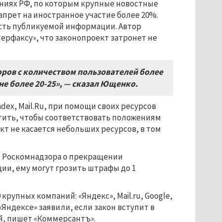
ниях РФ, по которым крупные новостные
апрет на иностранное участие более 20%.
ость публикуемой информации. Автор
рфаксу», что законопроект затронет не
оров с количеством пользователей более
не более 20-25», — сказал Ющенко.
dex, Mail.Ru, при помощи своих ресурсов
атить, чтобы соответствовать положениям
кт не касается небольших ресурсов, в том
ие Роскомнадзора о прекращении
и, ему могут грозить штрафы до 1
крупных компаний: «Яндекс», Mail.ru, Google,
 «Яндексе» заявили, если закон вступит в
ей, пишет «Коммерсантъ».