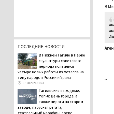
В Ми
мо
мо
Ал
ПОСЛЕДНИЕ НОВОСТИ
Аген
В Нижнем Тагиле в Парке
скульптуры советского
периода появились
четыре новых работы из металла на
тему народов России и Урала
...
07.08.2026 18:23
Тагильские выходные,
топ-8: День города, а
также пироги на старом
заводе, парусная регата,
театральный марафон, древо