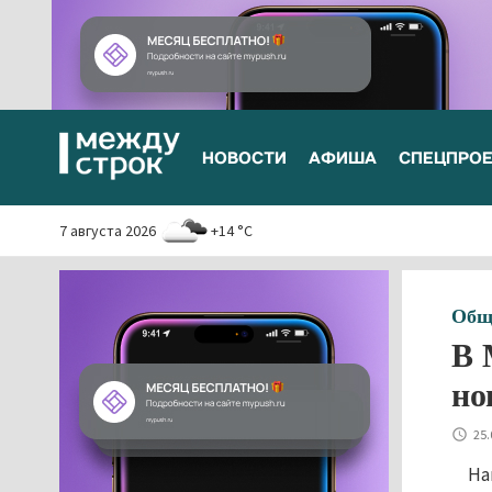
НОВОСТИ
АФИША
СПЕЦПРО
7 августа 2026
+14 °C
Общ
В 
но
25.
На