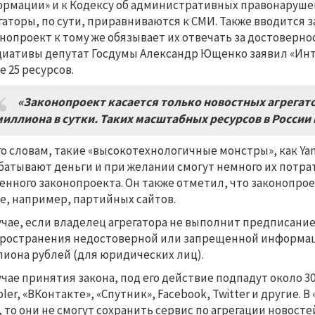
рмации» и к Кодексу об административных правонаруше
гаторы, по сути, приравниваются к СМИ. Также вводится з
нопроект к тому же обязывает их отвечать за достоверн
иативы депутат Госдумы Александр Ющенко заявил «Инте
е 25 ресурсов.
«Законопроект касается только новостных агрегат
миллиона в сутки. Таких масштабных ресурсов в России 
го словам, такие «высокотехнологичные монстры», как Yan
батывают деньги и при желании смогут немного их потр
енного законопроекта. Он также отметил, что законопрое
е, например, партийных сайтов.
учае, если владелец агрегатора не выполнит предписан
ространения недостоверной или запрещенной информаци
иона рублей (для юридических лиц).
учае принятия закона, под его действие подпадут около 30 
ler, «ВКонтакте», «Спутник», Facebook, Twitter и другие. В
, то они не смогут сохранить сервис по агрегации новост