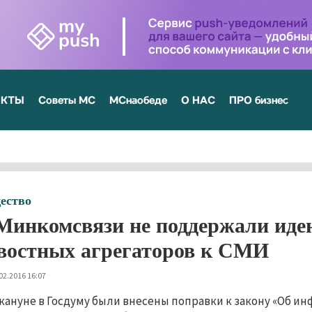
ЕКТЫ
Советы МС
МСнаобеде
О НАС
ПРО бизнес
ество
Минкомсвязи не поддержали ид
востных агрегаторов к СМИ
02.2016 16:07
кануне в Госдуму были внесены поправки к закону «Об и