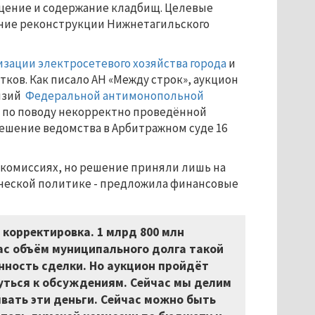
щение и содержание кладбищ. Целевые
ение реконструкции Нижнетагильского
зации электросетевого хозяйства города
и
ков. Как писало АН «Между строк», аукцион
ензий
Федеральной антимонопольной
а по поводу некорректно проведённой
ешение ведомства в Арбитражном суде 16
 комиссиях, но решение приняли лишь на
ической политике - предложила финансовые
корректировка. 1 млрд 800 млн
час объём муниципального долга такой
нность сделки. Но аукцион пройдёт
рнуться к обсуждениям. Сейчас мы делим
вать эти деньги. Сейчас можно быть