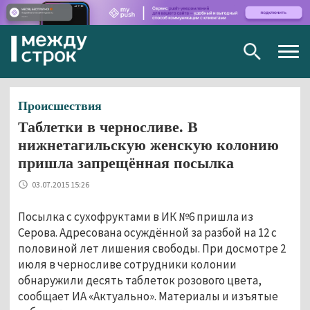
Togg
navig
Происшествия
Таблетки в черносливе. В
нижнетагильскую женскую колонию
пришла запрещённая посылка
03.07.2015 15:26
Посылка с сухофруктами в ИК №6 пришла из
Серова. Адресована осуждённой за разбой на 12 с
половиной лет лишения свободы. При досмотре 2
июля в черносливе сотрудники колонии
обнаружили десять таблеток розового цвета,
сообщает ИА «Актуально». Материалы и изъятые