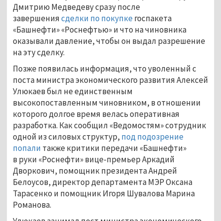
Дмитрию Медведеву сразу после
завершения
сделки по покупке
госпакета
«Башнефти» «Роснефтью» и что на чиновника
оказывали давление, чтобы он выдал разрешение
на эту сделку.
Позже появилась информация, что уволенный с
поста министра экономического развития Алексей
Улюкаев был не единственным
высокопоставленным чиновником, в отношении
которого долгое время велась оперативная
разработка. Как сообщил «Ведомостям» сотрудник
одной из силовых структур,
под подозрение
попали
также критики передачи «Башнефти»
в руки «Роснефти» вице-премьер Аркадий
Дворкович, помощник президента Андрей
Белоусов, директор департамента МЭР Оксана
Тарасенко и помощник Игоря Шувалова Марина
Романова.
Улюкаев занимал пост министра экономического