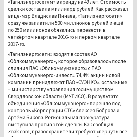
«Тагилэнергосетям» в аренду на 49 лет. Стоимость
сделки составила миллиард рублей. Как рассказал
вице-мэр Владислав Пинаев, «Тагилэнергосети»
сразу же заплатили 500 миллионов рублей и ещё
по 250 миллионов обязались перевести в
четвёртом квартале 2016-го и первом квартале
2017-го.
«Тагилэнергосети» входят в состав АО
«Облкоммунэнерго», которое образовалось после
слияния ПАО «Облкоммунэнерго» с ПАО
«Облкоммунэнерго-инвест». 74,4% акций новой
компании принадлежат ПАО «СУЭНКО», остальные
– министерству управления госимуществом
Свердловской области (МУГИСО). В результате
объединения «Облкоммунэнерго» перешло под
контроль «Корпорации СТС» Алексея Боброва и
Артёма Бикова. Региональная прокуратура
выступила против этой сделки. Как сообщал
Znak.com, правоохранители требуют «вернуть всё