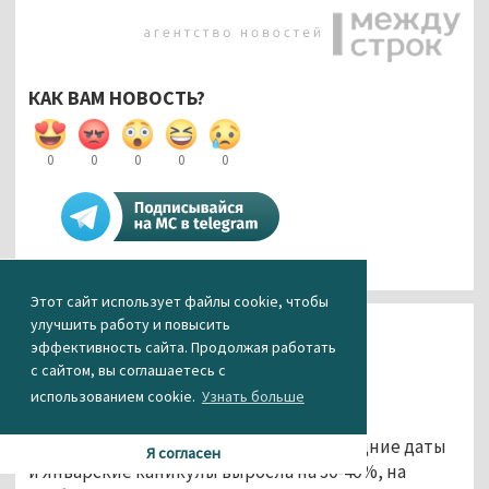
КАК ВАМ НОВОСТЬ?
0
0
0
0
0
Этот сайт использует файлы cookie, чтобы
улучшить работу и повысить
В России цены на новогодние
эффективность сайта. Продолжая работать
авиабилеты выросли на 50%
с сайтом, вы соглашаетесь с
использованием cookie.
Узнать больше
28.11.2016 11:31
Стоимость авиабилетов на предновогодние даты
Я согласен
и январские каникулы выросла на 30-40%, на