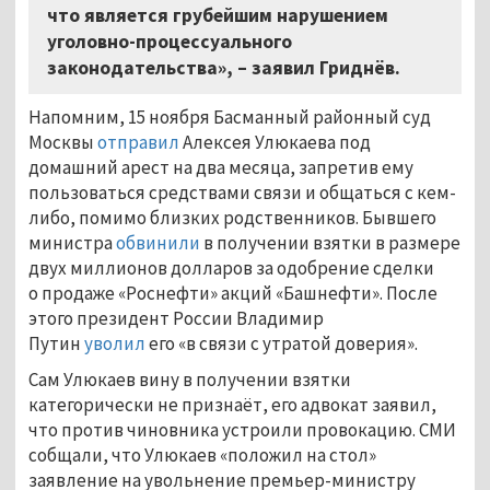
что является грубейшим нарушением
уголовно-процессуального
законодательства», – заявил Гриднёв.
Напомним, 15 ноября Басманный районный суд
Москвы
отправил
Алексея Улюкаева под
домашний арест на два месяца, запретив ему
пользоваться средствами связи и общаться с кем-
либо, помимо близких родственников. Бывшего
министра
обвинили
в получении взятки в размере
двух миллионов долларов за одобрение сделки
о продаже «Роснефти» акций «Башнефти». После
этого президент России Владимир
Путин
уволил
его «в связи с утратой доверия».
Сам Улюкаев вину в получении взятки
категорически не признаёт, его адвокат заявил,
что против чиновника устроили провокацию. СМИ
собщали, что Улюкаев «положил на стол»
заявление на увольнение премьер-министру