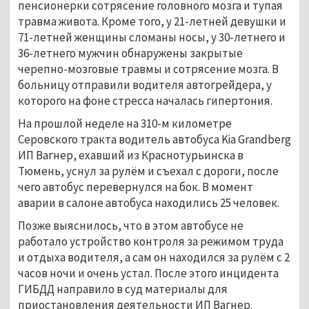
пенсионерки сотрясение головного мозга и тупая
травма живота. Кроме того, у 21-летней девушки и
71-летней женщины сломаны носы, у 30-летнего и
36-летнего мужчин обнаружены закрытые
черепно-мозговые травмы и сотрясение мозга. В
больницу отправили водителя автогрейдера, у
которого на фоне стресса началась гипертония.
На прошлой неделе на 310-м километре
Серовского тракта водитель автобуса Kia Grandberg
ИП Вагнер, ехавший из Краснотурьинска в
Тюмень, уснул за рулём и съехал с дороги, после
чего автобус перевернулся на бок. В момент
аварии в салоне автобуса находились 25 человек.
Позже выяснилось, что в этом автобусе не
работало устройство контроля за режимом труда
и отдыха водителя, а сам он находился за рулём с 2
часов ночи и очень устал. После этого инцидента
ГИБДД направило в суд материалы для
приостановления деятельности ИП Вагнер.