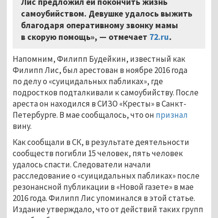
Лис предложил ей покончить жизнь
самоубийством. Девушке удалось выжить
благодаря оперативному звонку мамы
в скорую помощь», — отмечает
72.ru
.
Напомним, Филипп Будейкин, известный как
Филипп Лис, был арестован в ноябре 2016 года
по делу о «суицидальных пабликах», где
подростков подталкивали к самоубийству. После
ареста он находился в СИЗО «Кресты» в Санкт-
Петербурге. В мае сообщалось, что он
признал
вину.
Как сообщали в СК, в результате деятельности
сообществ погибли 15 человек, пять человек
удалось спасти. Следователи начали
расследование о «суицидальных пабликах» после
резонансной публикации в «Новой газете» в мае
2016 года. Филипп Лис упоминался в этой статье.
Издание утверждало, что от действий таких групп