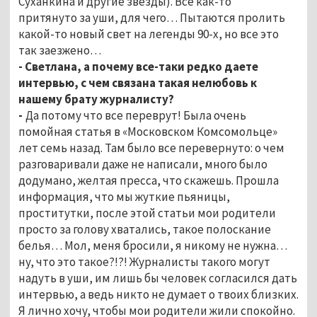
Суханкина и другие звезды). Все как-то
притянуто за уши, для чего… Пытаются пролить
какой-то новый свет на легенды 90-х, но все это
так заезжено…
- Светлана, а почему все-таки редко даете
интервью, с чем связана такая нелюбовь к
нашему брату журналисту?
-
Да потому что все переврут! Была очень
помойная статья в «Московском Комсомольце»
лет семь назад. Там было все перевернуто: о чем
разговаривали даже не написали, много было
додумано, желтая пресса, что скажешь. Прошла
информация, что мы жуткие пьяницы,
проститутки, после этой статьи мои родители
просто за голову хватались, такое полоскание
белья… Мол, меня бросили, я никому не нужна…
ну, что это такое?!?! Журналисты такого могут
надуть в уши, им лишь бы человек согласился дать
интервью, а ведь никто не думает о твоих близких.
Я лично хочу, чтобы мои родители жили спокойно.