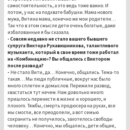
самостоятельность, а это ведь тоже важно. И
потом, у нас на подхвате бабушки. Мама нового
мужа, Витина мама, конечно же мои родители…
Так что в этом смысле дети очень богатые, даже
избалованные я бы сказала.
- Совсем недавно не стало вашего бывшего
супруга Виктора Рукавишникова, талантливого
музыканта, который в свое время тоже работал
на «Комбинацию»? Вы общались с Виктором
после развода?
-
Не стало Вити, да… Конечно, общались. Тема-то
такая… Мы люди публичные, вокруг нас было
много сплетен и домыслов. Пережили развод,
хвастаться тут нечем. Нам довольно много
пришлось перенести в жизни: и хорошего, и
плохого. Тяжбы, смерть продюсера на руках, все
мы смогли, все преодолели, а вот семью
сохранить не получилось, захотелось свободы
человеку… Конечно, мы общались, дети общие,