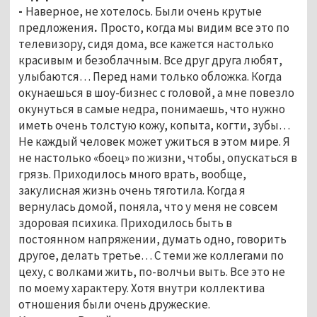
-
Наверное, не хотелось. Были очень крутые
предложения
.
Просто, когда мы видим все это по
телевизору, сидя дома, все кажется настолько
красивым и безоблачным. Все друг друга любят,
улыбаются… Перед нами только обложка. Когда
окунаешься в шоу-бизнес с головой, а мне повезло
окунуться в самые недра, понимаешь, что нужно
иметь очень толстую кожу, копыта, когти, зубы…
Не каждый человек может ужиться в этом мире. Я
не настолько «боец» по жизни, чтобы, опускаться в
грязь. Приходилось много врать, вообще,
закулисная жизнь очень тяготила. Когда я
вернулась домой, поняла, что у меня не совсем
здоровая психика. Приходилось быть в
постоянном напряжении, думать одно, говорить
другое, делать третье… С теми же коллегами по
цеху, с волками жить, по-волчьи выть. Все это не
по моему характеру. Хотя внутри коллектива
отношения были очень дружеские.