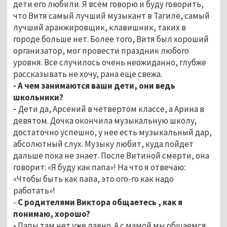
дети его любили. Я всем говорю и буду говорить,
что Витя самый лучший музыкант в Тагиле, самый
лучший аранжировщик, клавишник, таких в
городе больше нет. Более того, Витя был хороший
организатор, мог провести праздник любого
уровня. Все случилось очень неожиданно, глубже
рассказывать не хочу, рана еще свежа.
- А чем занимаются ваши дети, они ведь
школьники?
-
Дети да, Арсений в четвертом классе, а Арина в
девятом. Дочка окончила музыкальную школу,
достаточно успешно, у нее есть музыкальный дар,
абсолютный слух. Музыку любит, куда пойдет
дальше пока не знает. После Витиной смерти, она
говорит: «Я буду как папа»! На что я отвечаю:
«Чтобы быть как папа, это ого-го как надо
работать»!
-
С родителями Виктора общаетесь , как я
понимаю, хорошо?
-
Папы там нет уже давно. А с мамой мы общаемся.