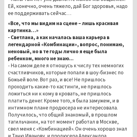
Ей, конечно, очень тяжело, дай Бог здоровья, надо
ее поддерживать сейчас…
«Все, что мы видим на сцене – лишь красивая
картинка…»
- Светлана, а как началась ваша карьера в
легендарной «Комбинации», вопрос, понимаю,
неновый, но в те годы лично я еще была
ребенком, много не знаю...
- На самом деле я отношусь к числу тех немногих
счастливчиков, которые попали в шоу-бизнес по
Божьей воле. Вот раз, и все! Не пришлось
проходить какие-то кастинги, не пришлось
ложиться ни к кому в кровать, не пришлось
платить денег. Кроме того, я была замужем, и в
интимном плане продюсера не интересовала.
Получилось, что общий знакомый, в прошлом
тагильчанин, на тот момент работал в Москве,
свел меня с «Комбинацией». Он очень хорошо знал
и Таню Иванову, и продюсера Александра