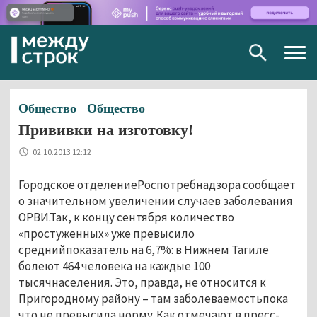
Togg
navig
Общество
Общество
Прививки на изготовку!
02.10.2013 12:12
Городское отделениеРоспотребнадзора сообщает
о значительном увеличении случаев заболевания
ОРВИ.Так, к концу сентября количество
«простуженных» уже превысило
среднийпоказатель на 6,7%: в Нижнем Тагиле
болеют 464 человека на каждые 100
тысячнаселения. Это, правда, не относится к
Пригородному району – там заболеваемостьпока
что не превысила норму. Как отмечают в пресс-