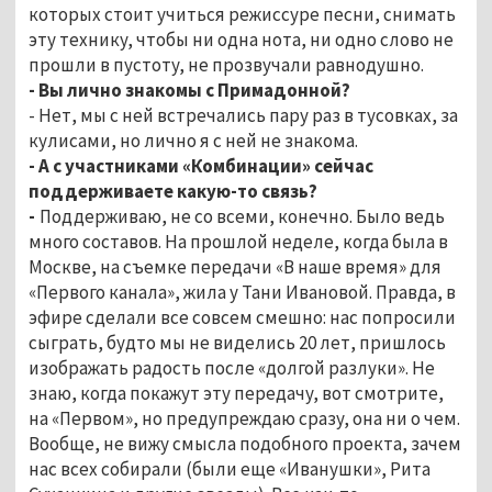
которых стоит учиться режиссуре песни, снимать
эту технику, чтобы ни одна нота, ни одно слово не
прошли в пустоту, не прозвучали равнодушно.
- Вы лично знакомы с Примадонной?
- Нет, мы с ней встречались пару раз в тусовках, за
кулисами, но лично я с ней не знакома.
- А с участниками «Комбинации» сейчас
поддерживаете какую-то связь?
-
Поддерживаю, не со всеми, конечно. Было ведь
много составов. На прошлой неделе, когда была в
Москве, на съемке передачи «В наше время» для
«Первого канала», жила у Тани Ивановой. Правда, в
эфире сделали все совсем смешно: нас попросили
сыграть, будто мы не виделись 20 лет, пришлось
изображать радость после «долгой разлуки». Не
знаю, когда покажут эту передачу, вот смотрите,
на «Первом», но предупреждаю сразу, она ни о чем.
Вообще, не вижу смысла подобного проекта, зачем
нас всех собирали (были еще «Иванушки», Рита