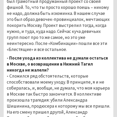
был грамотный продуманный проект со своей
фишкой. То, что ты просто хорошо поешь – никому
не надо, должна быть изюминка. В нашем случае
это был образ девочек-провинциалок, мечтающих
покорить Москву. Проект выстрелил тогда, когда
нужно, и туда, куда надо. Сейчас куча девичьих
групп поют про то же самое, но это уже
неинтересно. После «Комбинации» пошли все эти
«Блестящие» и все остальное.
- После ухода из коллектива не думали остаться
в Москве, о возвращении в Нижний Тагил
никогда не жалели?
-
Сложился ряд обстоятельств, которые
способствовали моему уходу. В принципе, я и не
собиралась, и, вообще, не думала, что моя карьера
в Москве так быстро закончится. В коллективе
произошла трагедия: убили Александра
Шишинина, продюсера к которому мы все пришли.
На его смену пришел другой, Александр