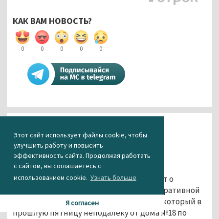
КАК ВАМ НОВОСТЬ?
0
0
0
0
0
Происшествия
Общество
Этот сайт использует файлы cookie, чтобы
От правосудия не спрятаться
улучшить работу и повысить
эффективность сайта. Продолжая работать
01.10.2013 14:37
с сайтом, вы соглашаетесь с
использованием cookie.
Узнать больше
Отделение пропаганды ГИБДД сообщает о
задержании и привлечении к административной
ответственности 25-летнего мужчины, который в
Я согласен
прошлую пятницу неподалеку от дома №18 по