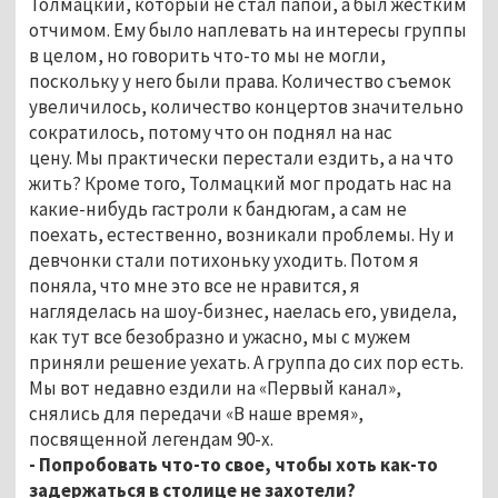
Толмацкий, который не стал папой, а был жестким
отчимом. Ему было наплевать на интересы группы
в целом, но говорить что-то мы не могли,
поскольку у него были права. Количество съемок
увеличилось, количество концертов значительно
сократилось, потому что он поднял на нас
цену. Мы практически перестали ездить, а на что
жить? Кроме того, Толмацкий мог продать нас на
какие-нибудь гастроли к бандюгам, а сам не
поехать, естественно, возникали проблемы. Ну и
девчонки стали потихоньку уходить. Потом я
поняла, что мне это все не нравится, я
нагляделась на шоу-бизнес, наелась его, увидела,
как тут все безобразно и ужасно, мы с мужем
приняли решение уехать. А группа до сих пор есть.
Мы вот недавно ездили на «Первый канал»,
снялись для передачи «В наше время»,
посвященной легендам 90-х.
- Попробовать что-то свое, чтобы хоть как-то
задержаться в столице не захотели?