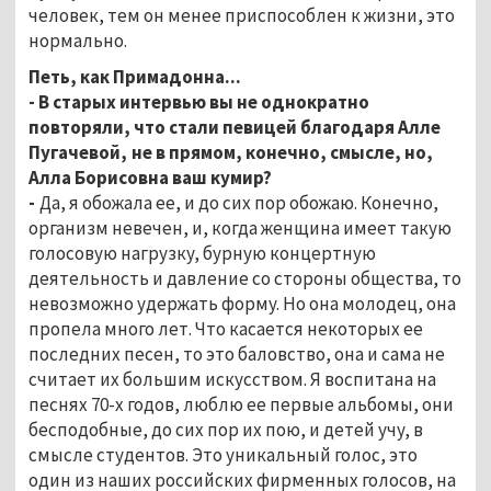
человек, тем он менее приспособлен к жизни, это
нормально.
Петь, как Примадонна...
- В старых интервью вы не однократно
повторяли, что стали певицей благодаря Алле
Пугачевой, не в прямом, конечно, смысле, но,
Алла Борисовна ваш кумир?
-
Да, я обожала ее, и до сих пор обожаю. Конечно,
организм невечен, и, когда женщина имеет такую
голосовую нагрузку, бурную концертную
деятельность и давление со стороны общества, то
невозможно удержать форму. Но она молодец, она
пропела много лет. Что касается некоторых ее
последних песен, то это баловство, она и сама не
считает их большим искусством. Я воспитана на
песнях 70-х годов, люблю ее первые альбомы, они
бесподобные, до сих пор их пою, и детей учу, в
смысле студентов. Это уникальный голос, это
один из наших российских фирменных голосов, на