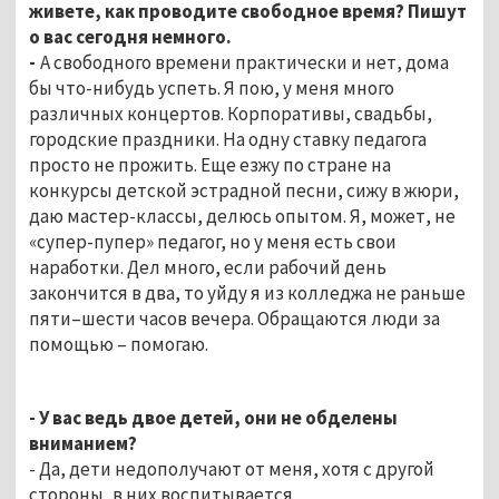
живете, как проводите свободное время? Пишут
о вас сегодня немного.
-
А свободного времени практически и нет, дома
бы что-нибудь успеть. Я пою, у меня много
различных концертов. Корпоративы, свадьбы,
городские праздники. На одну ставку педагога
просто не прожить. Еще езжу по стране на
конкурсы детской эстрадной песни, сижу в жюри,
даю мастер-классы, делюсь опытом. Я, может, не
«супер-пупер» педагог, но у меня есть свои
наработки. Дел много, если рабочий день
закончится в два, то уйду я из колледжа не раньше
пяти–шести часов вечера. Обращаются люди за
помощью – помогаю.
- У вас ведь двое детей, они не обделены
вниманием?
- Да, дети недополучают от меня, хотя с другой
стороны, в них воспитывается