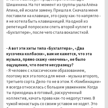
Шишинина. На тот момент из группы ушла Алёна
Апина, ей искали замену. Пришла я. Сначала меня
поставили на клавиши, это сразу как-то напрягло -
я не хотела быть клавишницей. На одной из
репетиций попросили спеть второй куплет в
«Бухгалтере», после чего стала вокалисткой.
- А вот эти хиты типа «Бухгалтера», «Два
кусочека колбаски», вам не кажется, что эта
музыка, прямо скажу «неочень», не было
ощущения, что поете несуразицу?
- Я человек с классическим образованием,
поэтому вся эта попса для меня - музыка второго,
третьего сорта. Дело-то не в этом. К «Комбинации»
я всегда относилась с большим уважением. Когда
ты приходишь в готовый, раскрученный
коллектив, качать права как-то недопустимо. В
чужой монастырь со своим уставом не ходят. Это