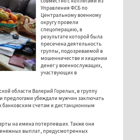
совместно с коллегами из
Управления ФСБ по
Центральному военному
округу провели
спецоперацию, в
результате которой была
пресечена деятельность
группы, подозреваемой в
мошенничестве и хищении
денег у военнослужащих,
участвующих в
кой области Валерий Горелых, в группу
ми предлогами убеждали мужчин заключать
 их банковским счетам и дистанционным
рты на имена потерпевших. Также они
денежных выплат, предусмотренных