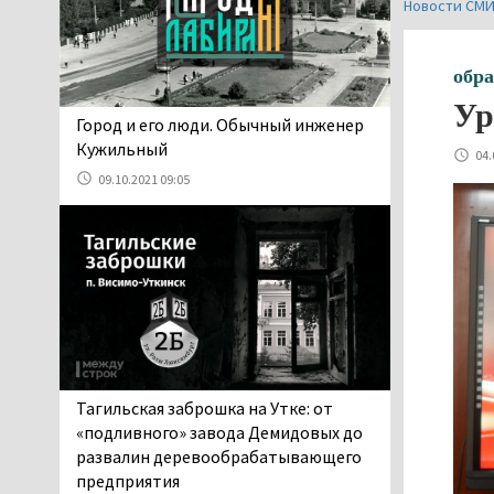
Новости СМ
06.08.2026 13:02
В Нижнем Тагиле на три
дня запретят
обра
электросамокаты
Ур
06.08.2026 11:41
​​​​​​​Город и его люди. Обычный инженер
«Я уверен, это бельевая
Кужильный
04.
вошь». Родители 10-
09.10.2021 09:05
летней девочки
пожаловались на кровососущих
паразитов, которые искусали их
ребёнка в детской больнице
Нижнего Тагила
05.08.2026 17:59
Директора уральского
предприятия по
производству дронов
Тагильская заброшка на Утке: от
«Упырь» подорвали в автомобиле
«подливного» завода Демидовых до
под Екатеринбургом
развалин деревообрабатывающего
05.08.2026 17:05
предприятия