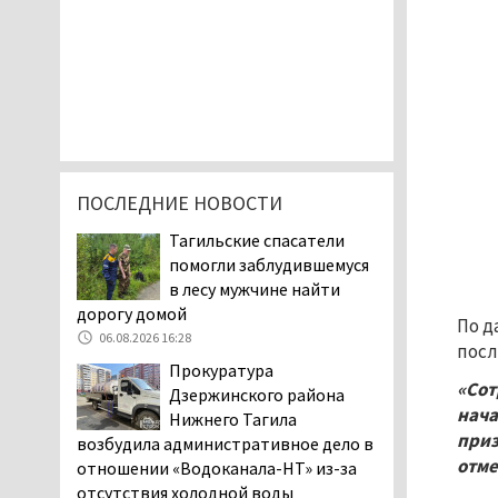
ПОСЛЕДНИЕ НОВОСТИ
Тагильские спасатели
помогли заблудившемуся
в лесу мужчине найти
дорогу домой
По д
06.08.2026 16:28
посл
Прокуратура
«Сот
Дзержинского района
нача
Нижнего Тагила
приз
возбудила административное дело в
отме
отношении «Водоканала-НТ» из-за
отсутствия холодной воды