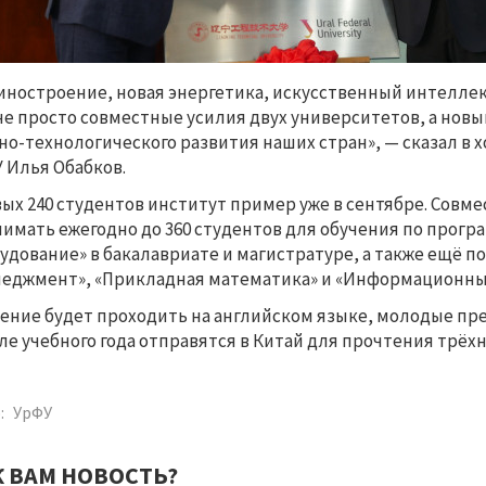
ностроение, новая энергетика, искусственный интеллек
не просто совместные усилия двух университетов, а новы
но-технологического развития наших стран», — сказал в 
 Илья Обабков.
ых 240 студентов институт пример уже в сентябре. Совм
имать ежегодно до 360 студентов для обучения по прог
удование» в бакалавриате и магистратуре, а также ещё 
еджмент», «Прикладная математика» и «Информационные
ение будет проходить на английском языке, молодые пр
ле учебного года отправятся в Китай для прочтения трё
:
УрФУ
К ВАМ НОВОСТЬ?