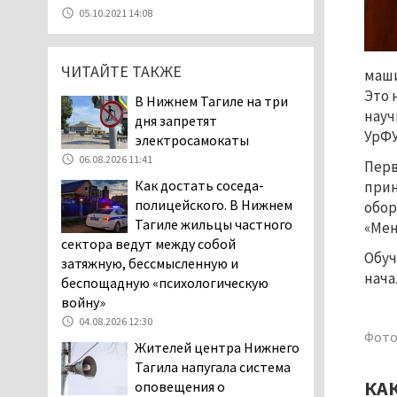
Эксперты назвали
05.10.2021 14:08
причины массового мора
рыбы в Свердловской
области
ЧИТАЙТЕ ТАКЖЕ
маши
05.08.2026 16:31
Это 
В Нижнем Тагиле на три
Осуждённый за убийство
науч
дня запретят
тагильского хоккеиста
УрФУ
электросамокаты
Александра Чумарина
06.08.2026 11:41
Перв
Самат Хазипов в очередной раз
Как достать соседа-
прин
попал на скамью подсудимых
полицейского. В Нижнем
обор
05.08.2026 15:28
Тагиле жильцы частного
«Мен
Уральского депутата
сектора ведут между собой
Госдумы Ильтякова,
Обуч
затяжную, бессмысленную и
назвавшего незамужних
нача
беспощадную «психологическую
женщин неполноценными людьми, а
войну»
неженатых мужчин — инвалидами,
04.08.2026 12:30
проверит прокуратура (ВИДЕО)
Фото
Жителей центра Нижнего
05.08.2026 14:40
Тагила напугала система
На водоёмах
КА
оповещения о
Свердловской области с