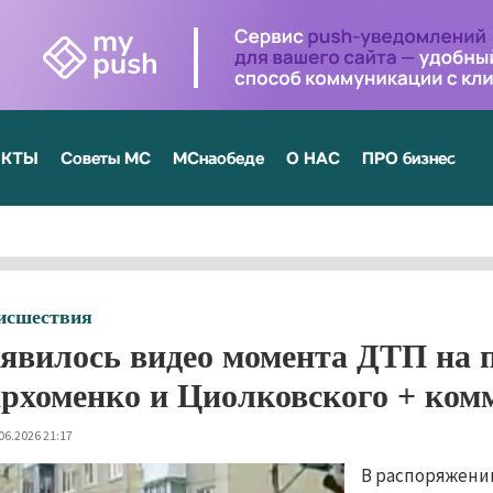
ЕКТЫ
Советы МС
МСнаобеде
О НАС
ПРО бизнес
исшествия
явилось видео момента ДТП на п
рхоменко и Циолковского + ком
06.2026 21:17
В распоряжени