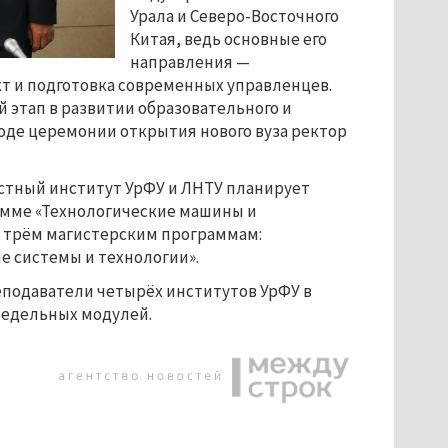
Урала и Северо-Восточного
Китая, ведь основные его
направления —
т и подготовка современных управленцев.
й этап в развитии образовательного и
ходе церемонии открытия нового вуза ректор
естный институт УрФУ и ЛНТУ планирует
рамме «Технологические машины и
по трём магистерским программам:
 системы и технологии».
еподаватели четырёх институтов УрФУ в
хнедельных модулей.