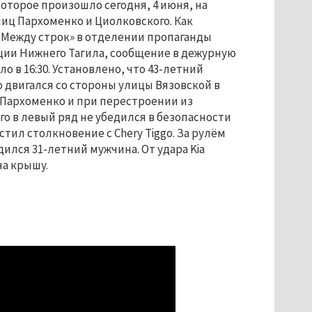
оторое произошло сегодня, 4 июня, на
иц Пархоменко и Циолковского. Как
«Между строк» в отделении пропаганды
ции Нижнего Тагила, сообщение в дежурную
о в 16:30. Установлено, что 43-летний
io двигался со стороны улицы Вязовской в
 Пархоменко и при перестроении из
го в левый ряд не убедился в безопасности
стил столкновение с Chery Tiggo. За рулём
дился 31-летний мужчина. От удара Kia
на крышу.