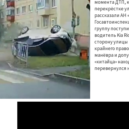
момента ДТП, к
перекрёстке ул
рассказали АН 
Госавтоинспек
группу поступил
водитель Kia R
сторону улицы
крайнего право
манёвра и допу
«китайца» нахо
перевернулся 