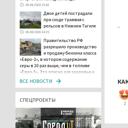
06.08.2026 15:42
Двое детей пострадали
при сходе трамвая с
...
рельсов в Нижнем Тагиле
06.08.2026 14:25
Правительство РФ
разрешило производство
и продажу бензина класса
«Евро-2», в котором содержание
серы в 10 раз выше, чем в топливе
«Евро-5». Это опасно для здоровья и
повышает износ автомобиля
КА
ВСЕ НОВОСТИ
06.08.2026 13:53
В Детской городской
больнице № 3 Нижнего
СПЕЦПРОЕКТЫ
2
Тагила опровергли
обвинения родителей, которые
заявили, что их дочь в палате
покусала бельевая вошь