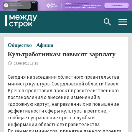
Togg
navig
Общество
Афиша
Культработникам повысят зарплату
03.09.2013 17:25
Сегодня на заседании областного правительства
министр культуры Свердловской области Павел
Креков представил проект правительственного
постановления о внесении изменений в
«дорожную карту», направленных на повышение
эффективности сферы культуры в регионе, -
сообщает управление пресс-службы и
информации областного правительства.
По замыслу министра, принятие данного проекта