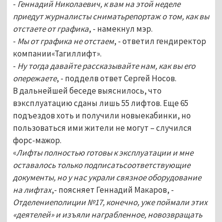
-
Геннадий Николаевич, к вам на этой неделе
приедут журналисты сниматьрепортаж о том, как вы
отстаете от графика
, - намекнул мэр.
-
Мы от графика не отстаем
, - ответил гендиректор
компании«Тагиллифт».
-
Ну тогда давайте рассказывайте нам, как вы его
опережаете
, - подделв ответ Сергей Носов.
В дальнейшей беседе выяснилось, что
вэксплуатацию сданы лишь 55 лифтов. Еще 65
подъездов хоть и получили новыекабинки, но
пользоваться ими жители не могут – случился
форс-мажор.
«
Лифты полностью готовы к эксплуатации и мне
оставалось только подписатьсоответствующие
документы, но у нас украли связное оборудование
на лифтах
,- поясняет Геннадий Макаров, -
Отделениеполиции №17, конечно, уже поймали этих
«деятелей» и изъяли награбленное, новозвращать