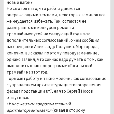
новые вагоны.
Не смотря нато, что работа движется
опережающими темпами, некоторых заминок всё
же неудается избежать. Так, остаются не
разыгранными конкурсы ремонта
трамвайныхпутей на следующий год из-за
дополнительных согласований, о чём сообщил
насовещании Александр Полушин. Мэр города,
конечно, высказал по этому поводузамечание,
однако заявил, что сейчас надо думать о том, как
выполнить план попрограмме «Тагильский
трамвай» на этот год.
Тормозятработу и такие мелочи, как согласование
с управлением архитектуры цветовогорешения
фасада подстанции №7, на что Сергей Носов
отшутился:
«
У нас же этим вопросом главный
архитекторзанимается
(кивая в сторону