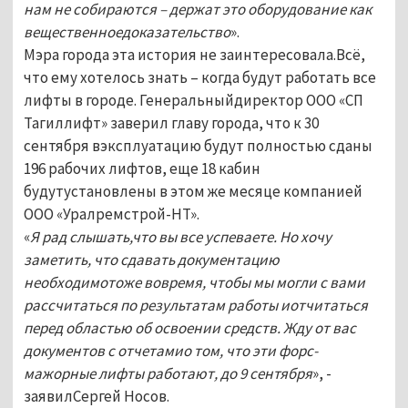
нам не собираются – держат это оборудование как
вещественноедоказательство
».
Мэра города эта история не заинтересовала.Всё,
что ему хотелось знать – когда будут работать все
лифты в городе. Генеральныйдиректор ООО «СП
Тагиллифт» заверил главу города, что к 30
сентября вэксплуатацию будут полностью сданы
196 рабочих лифтов, еще 18 кабин
будутустановлены в этом же месяце компанией
ООО «Уралремстрой-НТ».
«
Я рад слышать,что вы все успеваете. Но хочу
заметить, что сдавать документацию
необходимотоже вовремя, чтобы мы могли с вами
рассчитаться по результатам работы иотчитаться
перед областью об освоении средств. Жду от вас
документов с отчетамио том, что эти форс-
мажорные лифты работают, до 9 сентября
», -
заявилСергей Носов.