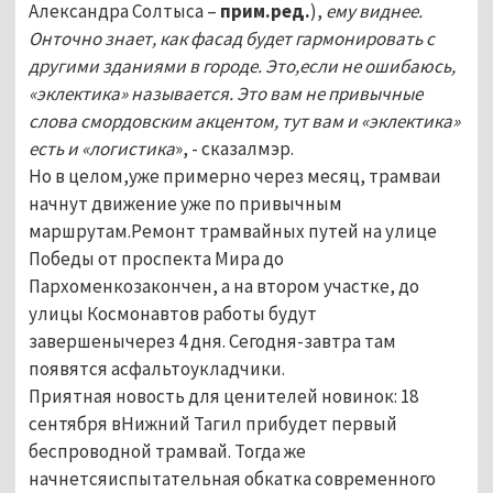
Александра Солтыса –
прим.ред.
),
ему виднее.
Онточно знает, как фасад будет гармонировать с
другими зданиями в городе. Это,если не ошибаюсь,
«эклектика» называется. Это вам не привычные
слова смордовским акцентом, тут вам и «эклектика»
есть и «логистика
», - сказалмэр.
Но в целом,уже примерно через месяц, трамваи
начнут движение уже по привычным
маршрутам.Ремонт трамвайных путей на улице
Победы от проспекта Мира до
Пархоменкозакончен, а на втором участке, до
улицы Космонавтов работы будут
завершенычерез 4 дня. Сегодня-завтра там
появятся асфальтоукладчики.
Приятная новость для ценителей новинок: 18
сентября вНижний Тагил прибудет первый
беспроводной трамвай. Тогда же
начнетсяиспытательная обкатка современного