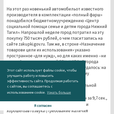
На этот раз новенький автомобильот известного
производителя в комплектации «полный фарш»
понадобился бюджетномуучреждению «Центр
социальной помощи семье и детям города Нижний
Тагил». Напрошлой неделе город потратил на эту
покупку 750 тысяч рублей, о чем гласитзапись на
сайте zakupki.gov.ru. Там же, в строке «Назначение
товарови цели их использования» указано
пространное «для нужд», но для каких именно –ни
слова. От представителей ГБУ «ЦСПСиД города
Нижний Тагил» пояснений получитьне удалось: на
Этот сайт использует файлы cookie, чтобы
протяжении нескольких дней там некому
улучшить работу и повысить
ответить на телефонныйзвонок.
эффективность сайта. Продолжая работать
Надо полагать, что нужды Центрасоциальной
с сайтом, вы соглашаетесь с
помощи заключаются в жажде скорости
использованием cookie.
Узнать больше
(максимальная скорость 203 км/ч,разгон за 9,7 сек.,
мощность двигателя – не менее 122 л.с.) и
Я согласен
хорошегоавтозвука (требование наличия