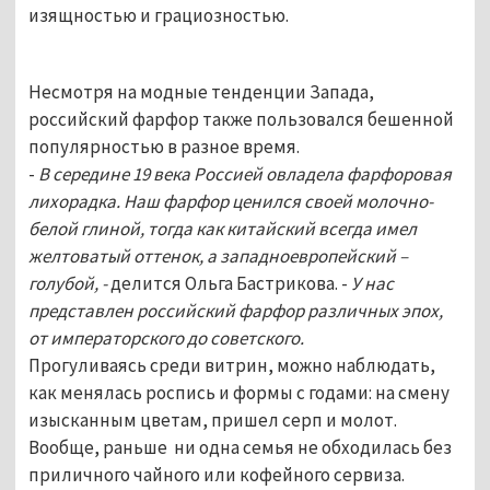
изящностью и грациозностью.
Несмотря на модные тенденции Запада,
российский фарфор также пользовался бешенной
популярностью в разное время.
-
В середине 19 века Россией овладела фарфоровая
лихорадка. Наш фарфор ценился своей молочно-
белой глиной, тогда как китайский всегда имел
желтоватый оттенок, а западноевропейский –
голубой, -
делится Ольга Бастрикова. -
У нас
представлен российский фарфор различных эпох,
от императорского до советского.
Прогуливаясь среди витрин, можно наблюдать,
как менялась роспись и формы с годами: на смену
изысканным цветам, пришел серп и молот.
Вообще, раньше ни одна семья не обходилась без
приличного чайного или кофейного сервиза.