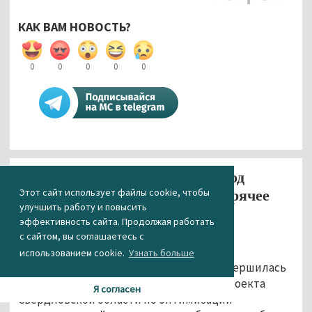
КАК ВАМ НОВОСТЬ?
0
0
0
0
0
В пяти населённых пунктах под
Этот сайт использует файлы cookie, чтобы
Нижним Тагилом появится горячее
улучшить работу и повысить
водоснабжение
эффективность сайта. Продолжая работать
25.08.2016 15:31
с сайтом, вы соглашаетесь с
использованием cookie.
Узнать больше
В Горноуральском городском округе завершилась
реализация первого этапа пилотного проекта
Я согласен
Свердловской области по оптимизации