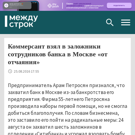
Togg
navig
Коммерсант взял в заложники
сотрудников банка в Москве «от
отчаяния»
25.08.2016 17:55
Предприниматель Арам Петросян признался, что
захватил банк в Москве из-за банкротства его
предприятия. Фирма 55-летнего Петросяна
производила наборы первой помощи, но не смогла
добиться благополучия. По словам бизнесмена,
это заставило его пойти на радикальные меры: 24
августа он захватил шесть заложников в
отделении «Ситибанка» и угрожал взорвать бомбу,