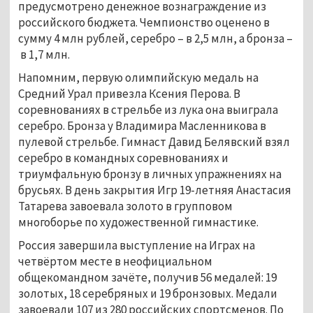
предусмотрено денежное вознаграждение из
российского бюджета. Чемпионство оценено в
сумму 4 млн рублей, серебро – в 2,5 млн, а бронза –
в 1,7 млн.
Напомним, первую олимпийскую медаль на
Средний Урал привезла Ксения Перова. В
соревнованиях в стрельбе из лука она выиграла
серебро. Бронза у Владимира Масленникова в
пулевой стрельбе. Гимнаст Давид Белявский взял
серебро в командных соревнованиях и
триумфальную бронзу в личных упражнениях на
брусьях. В день закрытия Игр 19-летняя Анастасия
Татарева завоевала золото в групповом
многоборье по художественной гимнастике.
Россия завершила выступление на Играх на
четвёртом месте в неофициальном
общекомандном зачёте, получив 56 медалей: 19
золотых, 18 серебряных и 19 бронзовых. Медали
завоевали 107 из 280 российских спортсменов. По