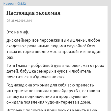
Новости СМИ2
Настоящая экономия
25.08.2016 17:09
Это не миф.
Дисклеймер: все персонажи вымышлены, любое
сходство с реальными людьми случайно! Хотя
такая история вполне могла произойти и не один
раз.
Тетя Глаша – добрейшей души человек, мать троих
детей, бабушка семерых внуков и любитель
початиться в «Однокашниках».
Год назад она открыла для себя всю прелесть
интернета: позвонила провайдеру «N», оставила
заявку на подключение и в предвкушении
ожидала появления чудо-интернета в доме.
Встречу с подругами пришлось отменить из-за