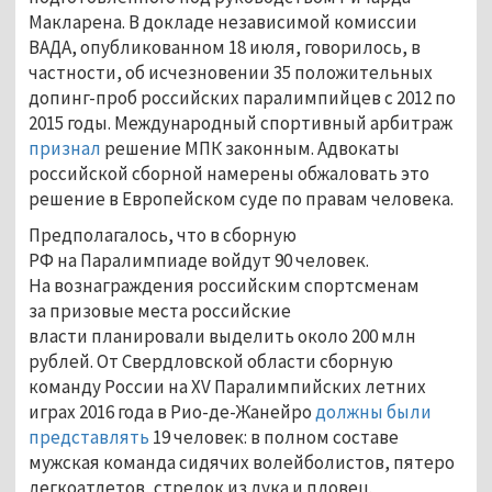
Макларена. В докладе независимой комиссии
ВАДА, опубликованном 18 июля, говорилось, в
частности, об исчезновении 35 положительных
допинг-проб российских паралимпийцев с 2012 по
2015 годы. Международный спортивный арбитраж
признал
решение МПК законным. Адвокаты
российской сборной намерены обжаловать это
решение в Европейском суде по правам человека.
Предполагалось, что в сборную
РФ на Паралимпиаде войдут 90 человек.
На вознаграждения российским спортсменам
за призовые места российские
власти планировали выделить около 200 млн
рублей. От Свердловской области сборную
команду России на XV Паралимпийских летних
играх 2016 года в Рио-де-Жанейро
должны были
представлять
19 человек: в полном составе
мужская команда сидячих волейболистов, пятеро
легкоатлетов, стрелок из лука и пловец.