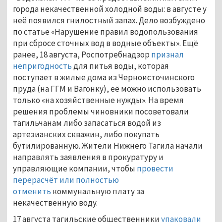
города некачественной холодной воды: в августе у
неё появился гнилостный запах. Дело возбуждено
по статье «Нарушение правил водопользования
при сбросе сточных вод в водные объекты». Ещё
ранее, 18 августа, Роспотребнадзор
признал
непригодность
для питья воды, которая
поступает в жилые дома из Черноисточинского
пруда (на ГГМ и Вагонку), её можно использовать
только «на хозяйственные нужды». На время
решения проблемы чиновники посоветовали
тагильчанам либо запасаться водой из
артезианских скважин, либо покупать
бутилированную. Жители Нижнего Тагила начали
направлять заявления в прокуратуру и
управляющие компании, чтобы
провести
перерасчёт или полностью
отменить
коммунальную плату за
некачественную воду.
17 августа тагильские общественники
упаковали