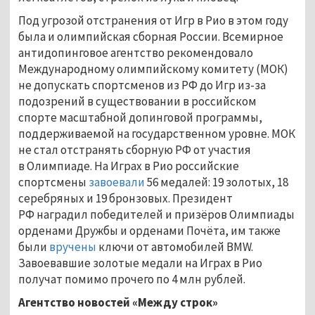
Под угрозой отстранения от Игр в Рио в этом году
была и олимпийская сборная России. Всемирное
антидопинговое агентство рекомендовало
Международному олимпийскому комитету (МОК)
не допускать спортсменов из РФ до Игр из-за
подозрений в существовании в российском
спорте масштабной допинговой программы,
поддерживаемой на государственном уровне. МОК
не стал отстранять сборную РФ от участия
в Олимпиаде. На Играх в Рио российские
спортсмены
завоевали
56 медалей: 19 золотых, 18
серебряных и 19 бронзовых. Президент
РФ наградил победителей и призёров Олимпиады
орденами Дружбы и орденами Почёта, им также
были
вручены
ключи от автомобилей BMW.
Завоевавшие золотые медали на Играх в Рио
получат помимо прочего по 4 млн рублей.
Агентство новостей «Между строк»