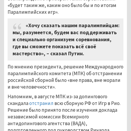
«будет таким же, каким оно было бы и по итогам
Паралимпийских игр».
«Хочу сказать нашим паралимпийцам:
мы, разумеется, будем вас поддерживать
и специально организуем соревнования,
где вы сможете показать всё своё
мастерство», – сказал Путин.
По мнению президента, решение Международного
паралимпийского комитета (МПК) об отстранении
российской сборной было «вне права, вне морали
и вне человечности».
Напомним, в августе МПК из-за допингового
скандала
отстранил
всю сборную РФ от Игр в Рио.
Решение было принято после изучения доклада
независимой комиссии Всемирного
антидопингового агентства (ВАДА),
подготовленного под руководством Ричарда