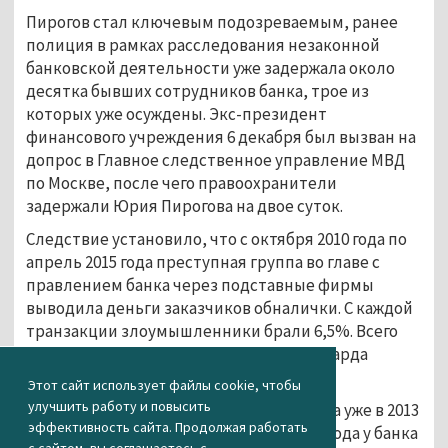
Пирогов стал ключевым подозреваемым, ранее
полиция в рамках расследования незаконной
банковской деятельности уже задержала около
десятка бывших сотрудников банка, трое из
которых уже осуждены. Экс-президент
финансового учреждения 6 декабря был вызван на
допрос в Главное следственное управление МВД
по Москве, после чего правоохранители
задержали Юрия Пирогова на двое суток.
Следствие установило, что с октября 2010 года по
апрель 2015 года преступная группа во главе с
правлением банка через подставные фирмы
выводила деньги заказчиков обналички. С каждой
транзакции злоумышленники брали 6,5%. Всего
незаконно обналичено более 8,8 миллиарда
рублей.
Этот сайт использует файлы cookie, чтобы
улучшить работу и повысить
Банкир пришёл в Маст-банк в 2009 году, а уже в 2013
эффективность сайта. Продолжая работать
году стал его президентом. Летом 2015 года у банка
с сайтом, вы соглашаетесь с