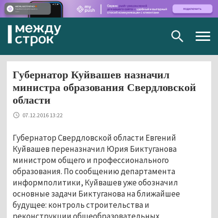
Togg
navig
Губернатор Куйвашев назначил
министра образования Свердловской
области
07.12.2016 13:22
Губернатор Свердловской области Евгений
Куйвашев переназначил Юрия Биктуганова
министром общего и профессионального
образования. По сообщению департамента
информполитики, Куйвашев уже обозначил
основные задачи Биктуганова на ближайшее
будущее: контроль строительства и
реконструкции общеобразовательных