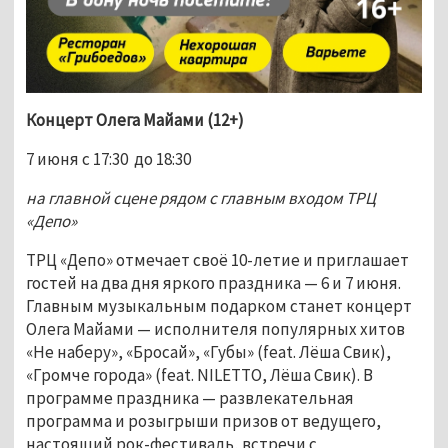
Концерт Олега Майами (12+)
7 июня с 17:30  до 18:30 
на главной сцене рядом с главным входом ТРЦ 
«Депо»
ТРЦ «Депо» отмечает своё 10-летие и приглашает 
гостей на два дня яркого праздника — 6 и 7 июня. 
Главным музыкальным подарком станет концерт 
Олега Майами — исполнителя популярных хитов 
«Не наберу», «Бросай», «Губы» (feat. Лёша Свик), 
«Громче города» (feat. NILETTO, Лёша Свик). В 
программе праздника — развлекательная 
программа и розыгрыши призов от ведущего, 
настоящий рок-фестиваль, встречи с 