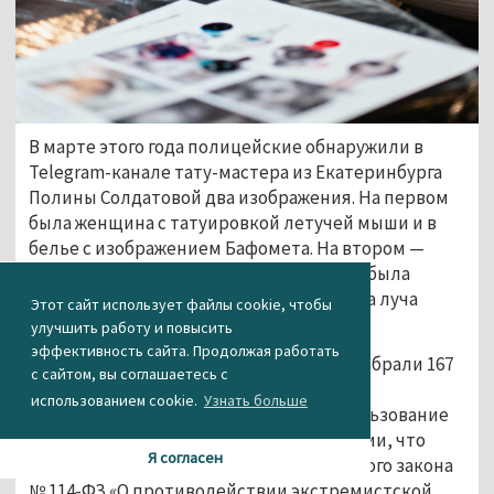
В марте этого года полицейские обнаружили в
Telegram-канале тату-мастера из Екатеринбурга
Полины Солдатовой два изображения. На первом
была женщина с татуировкой летучей мыши и в
белье с изображением Бафомета. На втором —
женщина с чокером на шее, на котором была
перевернутая пятиконечная звезда (два луча
Этот сайт использует файлы cookie, чтобы
направлены вверх).
улучшить работу и повысить
эффективность сайта. Продолжая работать
На момент проверки эти публикации набрали 167
с сайтом, вы соглашаетесь с
просмотров и 29 реакций, что было
использованием cookie.
Узнать больше
квалифицировано как публичное использование
атрибутики экстремистской организации, что
Я согласен
запрещено статьями 12 и 13 Федерального закона
№ 114-ФЗ «О противодействии экстремистской