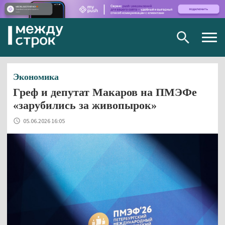
Togg
navig
Экономика
Греф и депутат Макаров на ПМЭФе
«зарубились за живопырок»
05.06.2026 16:05