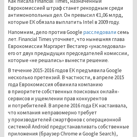
Как писала Financial Times, назначенный
Еврокомиссией штраф станет рекордным среди
антимонопольных дел. Он превысил €1,06 млрд,
которые ЕК обязала выплатить Intel в 2009 году.
Напомним, дело против Google
расследовали
семь
лет. Financial Times уточняет, что нынешняя глава
Еврокомиссии Маргарет Вестагер «унаследовала»
его от двух предыдущих председателей комиссии,
которые «не решались» вынести решение.
В течение 2015-2016 годов ЕК предъявила Google
несколько претензий. В частности, в апреле 2015
года Еврокомиссия обвинила компанию
в приоритете собственных поисковых онлайн-
сервисов и ущемлении прав конкурентов
и потребителей. В апреле 2016 года ЕК настаивала,
что компания неправомерно требует
у производителей смартфонов с операционной
системой Android предустанавливать собственные
приложения (браузер Chrome и Google Search),