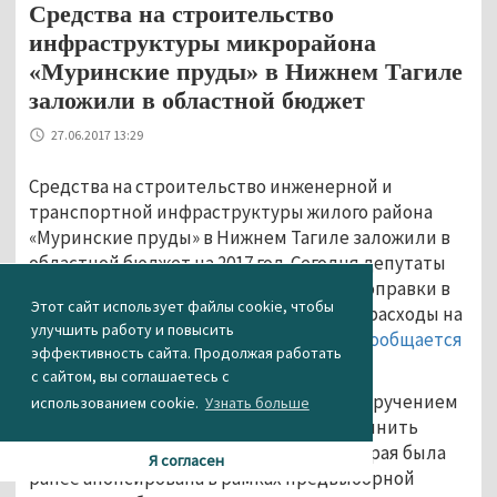
Средства на строительство
инфраструктуры микрорайона
«Муринские пруды» в Нижнем Тагиле
заложили в областной бюджет
27.06.2017 13:29
Средства на строительство инженерной и
транспортной инфраструктуры жилого района
«Муринские пруды» в Нижнем Тагиле заложили в
областной бюджет на 2017 год. Сегодня депутаты
свердловского Заксобрания приняли поправки в
Этот сайт использует файлы cookie, чтобы
областной бюджет, увеличив доходы и расходы на
улучшить работу и повысить
одинаковую сумму — 8,9 млрд рублей,
сообщается
эффективность сайта. Продолжая работать
на сайте регионального правительства.
с сайтом, вы соглашаетесь с
Необходимость изменений связана с поручением
использованием cookie.
Узнать больше
главы региона Евгения Куйвашева наполнить
программу «Пятилетка развития», которая была
Я согласен
ранее анонсирована в рамках предвыборной