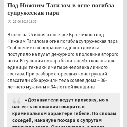
Под Нижним Тагилом в огне погибла
супружеская пара
27.06.2017 13:37
В ночь на 25 июня в посёлке Братчиково под
Нижним Тагилом в огне погибла супружеская пара.
Сообщение о возгорании садового домика
поступило на пульт дежурного в половине второго
ночи. В тушении пожара были задействованы две
единицы техники и четыре человека личного
состава. При разборе сгоревших конструкций
спасатели обнаружили тела хозяев дома – 36-
летнего мужчины и 34-летней женщины.
«Дознаватели ведут проверку, но у
нас есть основания говорить о
криминальном характере гибели. По словам
соседей, накануне пожара к супругам
приехали гости. Они выпивали, а после