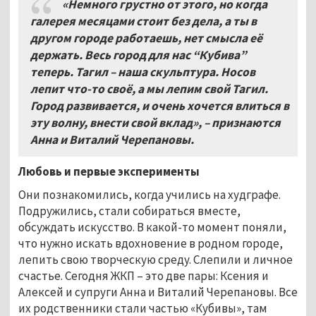
«Немного грустно от этого, но когда
галерея месяцами стоит без дела, а ты в
другом городе работаешь, нет смысла её
держать. Весь город для нас “Кубива”
теперь. Тагил – наша скульптура. Носов
лепит что-то своё, а мы лепим свой Тагил.
Город развивается, и очень хочется влиться в
эту волну, внести свой вклад», – признаются
Анна и Виталий Черепановы.
Любовь и первые эксперименты
Они познакомились, когда учились на худграфе.
Подружились, стали собираться вместе,
обсуждать искусство. В какой-то момент поняли,
что нужно искать вдохновение в родном городе,
лепить свою творческую среду. Слепили и личное
счастье. Сегодня ЖКП – это две пары: Ксения и
Алексей и супруги Анна и Виталий Черепановы. Все
их родственники стали частью «Кубивы», там