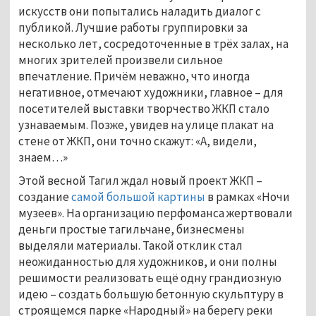
искусств они попытались наладить диалог с
публикой. Лучшие работы группировки за
несколько лет, сосредоточенные в трёх залах, на
многих зрителей произвели сильное
впечатление. Причём неважно, что иногда
негативное, отмечают художники, главное – для
посетителей выставки творчество ЖКП стало
узнаваемым. Позже, увидев на улице плакат на
стене от ЖКП, они точно скажут: «А, видели,
знаем…»
Этой весной Тагил ждал новый проект ЖКП –
создание
самой большой картины
в рамках «Ночи
музеев». На организацию перфоманса жертвовали
деньги простые тагильчане, бизнесмены
выделяли материалы. Такой отклик стал
неожиданностью для художников, и они полны
решимости реализовать ещё одну грандиозную
идею – создать большую бетонную скульптуру в
строящемся парке «Народный» на берегу реки