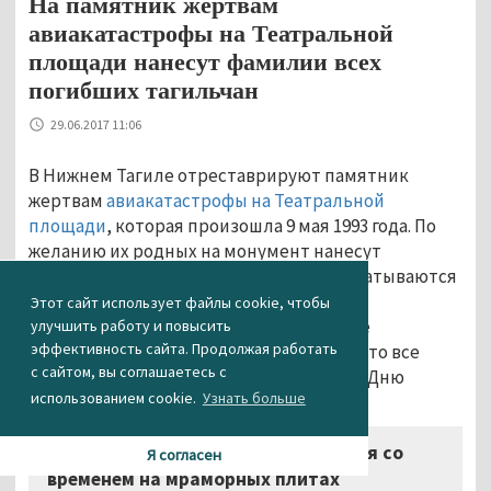
На памятник жертвам
авиакатастрофы на Театральной
площади нанесут фамилии всех
погибших тагильчан
29.06.2017 11:06
В Нижнем Тагиле отреставрируют памятник
жертвам
авиакатастрофы на Театральной
площади
, которая произошла 9 мая 1993 года. По
желанию их родных на монумент нанесут
фамилии всех погибших. Сейчас прорабатываются
варианты расположения этих данных.
Этот сайт использует файлы cookie, чтобы
Реставрация памятника начнётся после
улучшить работу и повысить
эффективность сайта. Продолжая работать
утверждения его эскиза. Планируется, что все
с сайтом, вы соглашаетесь с
работы будут полностью завершены ко Дню
использованием cookie.
Узнать больше
города.
«Потёртости, образовавшиеся со
Я согласен
временем на мраморных плитах