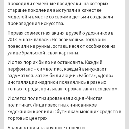
проходили семейные посиделки, на которых
старшие поколения выступали в качестве
моделей и вместе со своими детьми создавали
произведения искусства.
Первая совместная акция друзей-художников в
2013-м называлась «Не возьмёшь». Тогда они
повесили на руины, оставшиеся от особняков на
улице Уральской, свои картины.
И с тех пор их было не остановить. Каждый
перфоманс – символика, каждый вынуждает
задуматься. Затем были акции «Работа», «Дело» –
инсталляции-надписи появлялись в разных
точках города, призывая горожан заняться делом.
И слегка политизированная акция «Чистая
политика». Лица известных чиновников
художники крепили к бутылкам моющих средств в
торговых центрах.
Брались они и за крупные проекты: