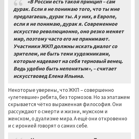
«В России есть такой принцип – сам
дурак. Если я не понимаю того, что ты мне
предлагаешь, дурак ты. А у них, в Европе,
если я не понимаю, дурак я. Современное
искусство революционно, оно резко меняет
мир, поэтому часто его не принимают.
Участники ЖКП должны искать диалог со
зрителем, не быть теми художниками,
которые надевают на себя терновый венец.
Ведь удобно быть непонятым», – считает
искусствовед Елена Ильина.
Некоторые уверены, что ЖКП – совершенно
«улетевшие» ребята, без тормозов. Но за эпатажем
скрывается чётко выраженная философия. Они
рассуждают о смерти и жизни, мужском и
женском, о дуализме мира. А ещё они откровенно
и с иронией говорят о самих себе.