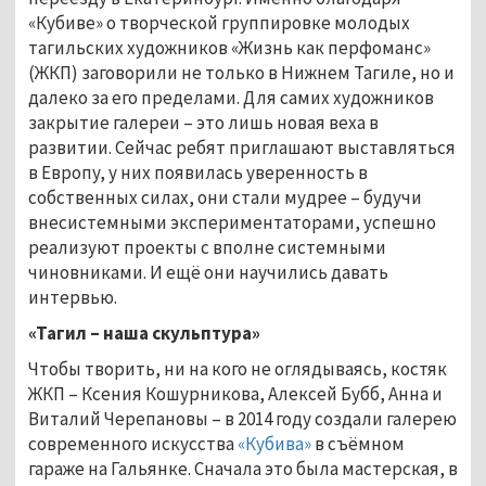
«Кубиве» о творческой группировке молодых
тагильских художников «Жизнь как перфоманс»
(ЖКП) заговорили не только в Нижнем Тагиле, но и
далеко за его пределами. Для самих художников
закрытие галереи – это лишь новая веха в
развитии. Сейчас ребят приглашают выставляться
в Европу, у них появилась уверенность в
собственных силах, они стали мудрее – будучи
внесистемными экспериментаторами, успешно
реализуют проекты с вполне системными
чиновниками. И ещё они научились давать
интервью.
«Тагил – наша скульптура»
Чтобы творить, ни на кого не оглядываясь, костяк
ЖКП – Ксения Кошурникова, Алексей Бубб, Анна и
Виталий Черепановы – в 2014 году создали галерею
современного искусства
«Кубива»
в съёмном
гараже на Гальянке. Сначала это была мастерская, в