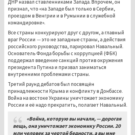
ДНР назвал ставленниками Запада. Впрочем, он
признал, что «на Западе был только в Сербии,
проездом в Венгрии и в Румынии в служебной
командировке».
Все страны конкурируют друг с другом, а главный
враг России
—
это не западные страны, а действия
российского руководства, парировал Навальный.
Основатель Фонда борьбы с коррупцией (ФБК)
поддержал введение санкций против окружения
президента Путина и призвал заниматься
внутренними проблемами страны.
Третий раунд дебатов был посвящён
принадлежности Крыма и конфликту в Донбассе.
Война на востоке Украины уничтожает экономику
России и её надо прекратить, полагает Навальный.
«Война, которую вы начали, — дорогая
вещь, она уничтожает экономику России. 20
млн человек за чертой бедности, а вы мне