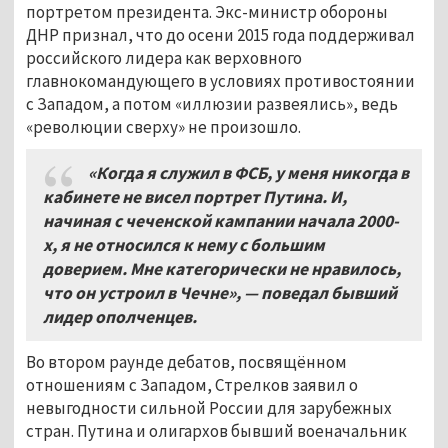
портретом президента. Экс-министр обороны
ДНР признал, что до осени 2015 года поддерживал
российского лидера как верховного
главнокомандующего в условиях противостоянии
с Западом, а потом «иллюзии развеялись», ведь
«революции сверху» не произошло.
«Когда я служил в ФСБ, у меня никогда в
кабинете не висел портрет Путина. И,
начиная с чеченской кампании начала 2000-
х, я не относился к нему с большим
доверием. Мне категорически не нравилось,
что он устроил в Чечне», — поведал бывший
лидер ополченцев.
Во втором раунде дебатов, посвящённом
отношениям с Западом, Стрелков заявил о
невыгодности сильной России для зарубежных
стран. Путина и олигархов бывший военачальник