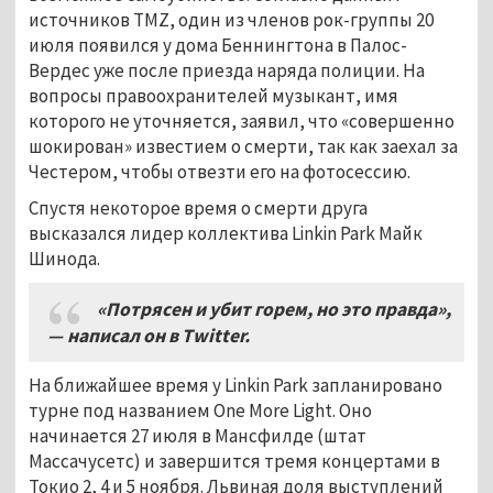
источников TMZ, один из членов рок-группы 20
июля появился у дома Беннингтона в Палос-
Вердес уже после приезда наряда полиции. На
вопросы правоохранителей музыкант, имя
которого не уточняется, заявил, что «совершенно
шокирован» известием о смерти, так как заехал за
Честером, чтобы отвезти его на фотосессию.
Спустя некоторое время о смерти друга
высказался лидер коллектива Linkin Park Майк
Шинода.
«Потрясен и убит горем, но это правда»,
—
написал он в
Twitter
.
На ближайшее время у Linkin Park запланировано
турне под названием One More Light. Оно
начинается 27 июля в Мансфилде (штат
Массачусетс) и завершится тремя концертами в
Токио 2, 4 и 5 ноября. Львиная доля выступлений