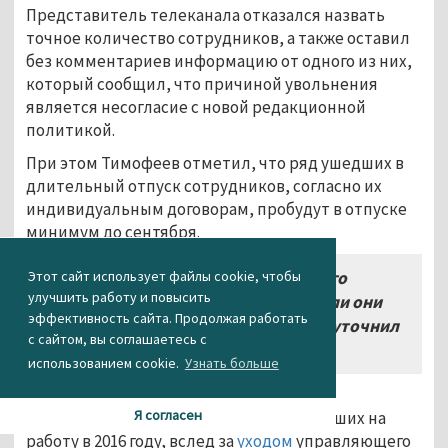
Представитель телеканала отказался назвать
точное количество сотрудников, а также оставил
без комментариев информацию от одного из них,
который сообщил, что причиной увольнения
является несогласие с новой редакционной
политикой.
При этом Тимофеев отметил, что ряд ушедших в
длительный отпуск сотрудников, согласно их
индивидуальным договорам, пробудут в отпуске
минимум до сентября.
Этот сайт использует файлы cookie, чтобы
«Каждый из них во время своего
улучшить работу и повысить
отпуска волен сам решить, захотят ли они
эффективность сайта. Продолжая работать
вернуться и продолжить работу», – уточнил
с сайтом, вы соглашаетесь с
Тимофеев.
использованием cookie.
Узнать больше
Напомним, ранее несколько десятков
Я согласен
сотрудников телеканала РБК, поступивших на
работу в 2016 году, вслед за
уходом
управляющего