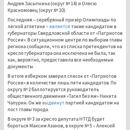
Андрея Засыпкина (округ № 14) и Олесю
Красномовец (округ № 10).
Последняя – серебряный призёр Олимпиады по
лёгкой атлетике –
является
также кандидатом в
губернаторы Свердловской области от «Патриотов
России». В ситуационном центре по выборам главы
региона сообщили, что из списка претендентов на
кресло губернатора она исключена не была, так
как, вероятно, предоставила все необходимые
документы.
В итоге избирком заверил список от «Патриотов
России» в количестве лишь пяти кандидатов. По
округу № 2 баллотируется руководитель
общественного движения «Тагил без ям» Никита
Чапурин. Он же
выдвинут
партией кандидатом на
пост главы города.
В округе № 3 за кресло депутата НТГД будет
бороться Максим Азанов, в округе № 5 – Алексей