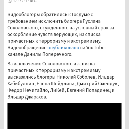
17.07.2017 10:45
Видеоблогеры обратились к Госдуме с
требованием исключить блогера Руслана
Соколовского, осуждённого на условный срок за
оскорбление чувств верующих, из списка
причастных к терроризму и экстремизму.
Видеообращение
опубликовано
на YouTube-
канале Данилы Поперечного.
За исключение Соколовского из списка
причастных к терроризму и экстремизму
высказались блогеры Николай Соболев, Ильдар
Хабибуллин, Елена Шейдлина, Дмитрий Сыендук,
Федор Нечитайло, ЛиКей, Евгений Попадинец и
Эльдар Джарахов.