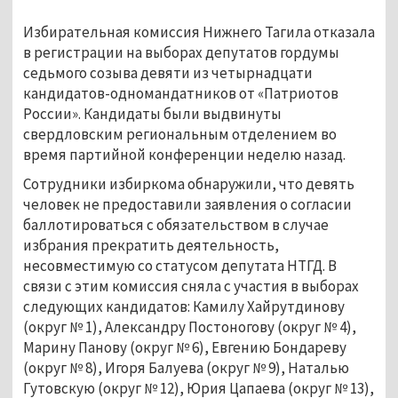
Избирательная комиссия Нижнего Тагила отказала
в регистрации на выборах депутатов гордумы
седьмого созыва девяти из четырнадцати
кандидатов-одномандатников от «Патриотов
России». Кандидаты были выдвинуты
свердловским региональным отделением во
время партийной конференции неделю назад.
Сотрудники избиркома обнаружили, что девять
человек не предоставили заявления о согласии
баллотироваться с обязательством в случае
избрания прекратить деятельность,
несовместимую со статусом депутата НТГД. В
связи с этим комиссия сняла с участия в выборах
следующих кандидатов: Камилу Хайрутдинову
(округ № 1), Александру Постоногову (округ № 4),
Марину Панову (округ № 6), Евгению Бондареву
(округ № 8), Игоря Балуева (округ № 9), Наталью
Гутовскую (округ № 12), Юрия Цапаева (округ № 13),