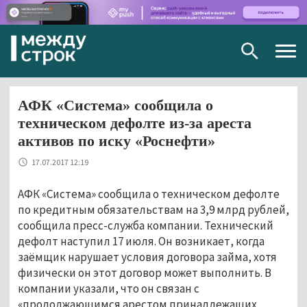
Togg
navig
АФК «Система» сообщила о
техническом дефолте из-за ареста
активов по иску «Роснефти»
17.07.2017 12:19
АФК «Система» сообщила о техническом дефолте
по кредитным обязательствам на 3,9 млрд рублей,
сообщила пресс-служба компании. Технический
дефолт наступил 17 июля. Он возникает, когда
заёмщик нарушает условия договора займа, хотя
физически он этот договор может выполнить. В
компании указали, что он связан с
«продолжающимся арестом принадлежащих