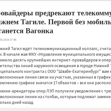
овайдеры предрекают телекомм
жнем Тагиле. Первой без мобиль
танется Вагонка
05.2016 17:06
жний Тагил ждёт телекоммуникационный коллапс, счита
и. В начале мая МКУ «Управление муниципального имуще
омило десять крупнейших интернет-провайдеров и операт
ительства линий наружного освещения в городе Нижний 
ципального контракта с ООО "Швабе-Екатеринбург" вам
волоконные линии связи на участках, указанных в графи
омлению графике значатся 27 объектов – все они распол
ании-арендаторы опор ЛЭП получили уведомление с тр
волоконные линии на столбах, которые подлежат замене 
олько дней назад.