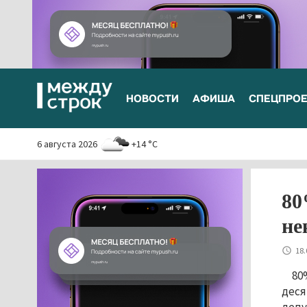
НОВОСТИ
АФИША
СПЕЦПРО
6 августа 2026
+14 °C
80
не
18.
80
деся