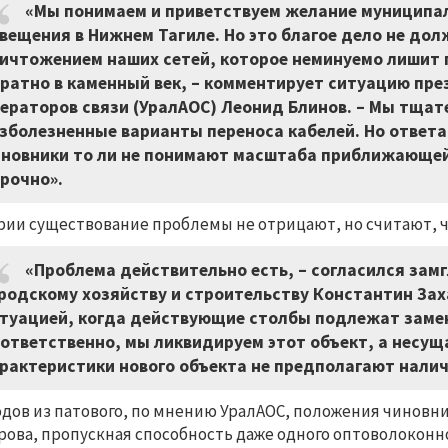
«Мы понимаем и приветствуем желание муниципа
вещения в Нижнем Тагиле. Но это благое дело не д
ичтожением наших сетей, которое неминуемо лишит г
ратно в каменный век,
–
комментирует ситуацию пре
ераторов связи (УралАОС) Леонид Блинов.
–
Мы тщате
зболезненные варианты переноса кабелей. Но ответа
новники то ли не понимают масштаба приближающей
рочно».
рии существование проблемы не отрицают, но считают, 
«Проблема действительно есть,
–
согласился зам
родскому хозяйству и строительству Константин За
туацией, когда действующие столбы подлежат замен
ответственно, мы ликвидируем этот объект, а несущ
рактеристики нового объекта не предполагают налич
дов из патового, по мнению УралАОС, положения чиновни
рова, пропускная способность даже одного оптоволоконн