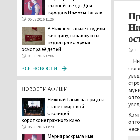
главной звезды Дня
начала купального сезона
города в Нижнем Тагиле
погиб 21 человек
Пр
05.08.2026 11:26
05.08.2026 14:05
Ни
В Нижнем Тагиле осудили
Нижний Тагил на три дня
женщину, напавшую на
станет мировой
ос
педиатра во время
столицей
осмотра её детей
короткометражного кино
18.
03.08.2026 12:04
05.08.2026 13:20
Ни
Мэрия раскрыла имя
ВСЕ НОВОСТИ
связ
главной звезды Дня
увед
города в Нижнем Тагиле
стро
05.08.2026 11:26
НОВОСТИ АФИШИ
муни
В Нижнем Тагиле
опто
Нижний Тагил на три дня
разыскивают 45-летнего
увед
станет мировой
Виталия Говорухина
столицей
Комп
05.08.2026 11:10
короткометражного кино
опто
Во втором квартале
05.08.2026 13:20
неск
текущего года
Мэрия раскрыла имя
мошенники украли у