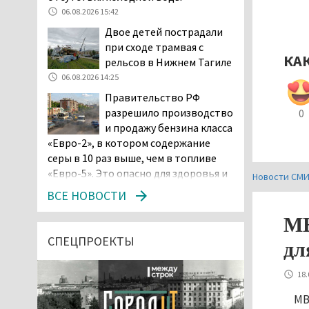
06.08.2026 15:42
Двое детей пострадали
при сходе трамвая с
КА
рельсов в Нижнем Тагиле
06.08.2026 14:25
Правительство РФ
разрешило производство
0
и продажу бензина класса
«Евро-2», в котором содержание
серы в 10 раз выше, чем в топливе
«Евро-5». Это опасно для здоровья и
Новости СМ
повышает износ автомобиля
ВСЕ НОВОСТИ
06.08.2026 13:53
МВ
В Детской городской
больнице № 3 Нижнего
СПЕЦПРОЕКТЫ
дл
Тагила опровергли
обвинения родителей, которые
18.
заявили, что их дочь в палате
МВ
покусала бельевая вошь