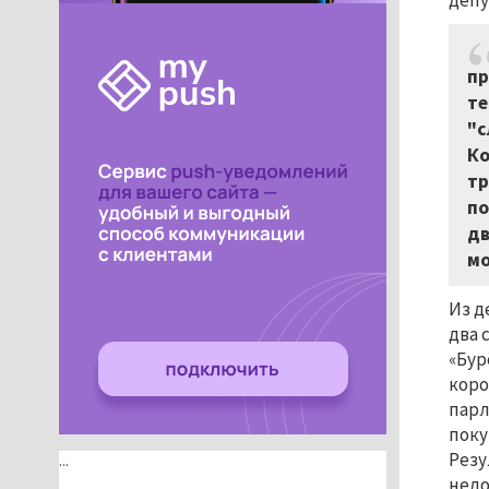
депу
пр
те
"с
Ко
тр
по
дв
мо
Из д
два 
«Бур
коро
парл
поку
Резу
...
недо