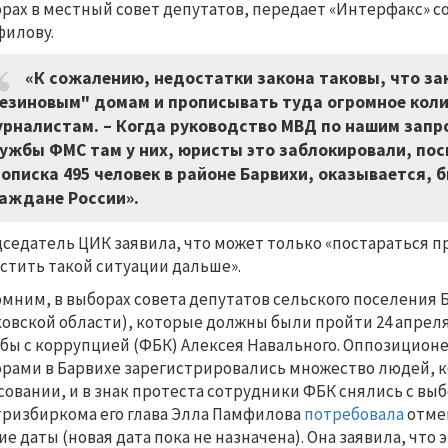
рах в местный совет депутатов, передает «Интерфакс» с
илову.
«К сожалению, недостатки закона таковы, что за
езиновым" домам и прописывать туда огромное кол
рналистам. – Когда руководство МВД по нашим запр
ужбы ФМС там у них, юристы это заблокировали, поск
описка 495 человек в районе Барвихи, оказывается, б
аждане России».
седатель ЦИК заявила, что может только «постараться п
стить такой ситуации дальше».
мним, в выборах совета депутатов сельского поселения
овской области), которые должны были пройти 24 апрел
бы с коррупцией (ФБК) Алексея Навального. Оппозиционе
рами в Барвихе зарегистрировались множество людей, 
совании, и в знак протеста сотрудники ФБК снялись с выб
ризбиркома его глава Элла Памфилова
потребовала
отмен
ие даты (новая дата пока не назначена). Она заявила, что э