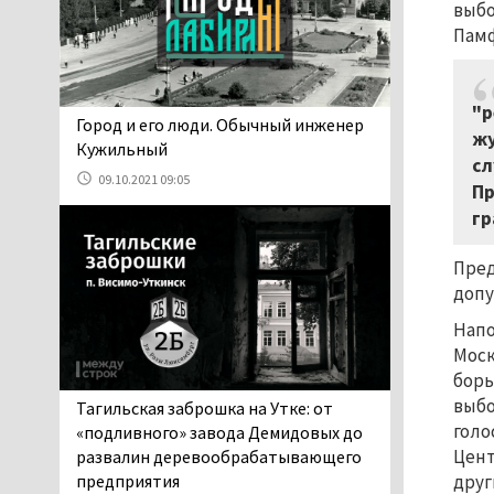
выбо
06.08.2026 13:02
Памф
В Нижнем Тагиле на три
дня запретят
электросамокаты
"р
06.08.2026 11:41
​​​​​​​Город и его люди. Обычный инженер
жу
«Я уверен, это бельевая
Кужильный
сл
вошь». Родители 10-
09.10.2021 09:05
Пр
летней девочки
гр
пожаловались на кровососущих
паразитов, которые искусали их
Пред
ребёнка в детской больнице
Нижнего Тагила
допу
05.08.2026 17:59
Напо
Директора уральского
Моск
предприятия по
борь
производству дронов
выбо
Тагильская заброшка на Утке: от
«Упырь» подорвали в автомобиле
голо
«подливного» завода Демидовых до
под Екатеринбургом
Цент
развалин деревообрабатывающего
05.08.2026 17:05
предприятия
друг