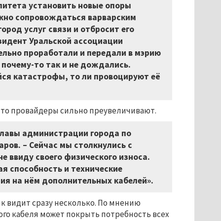
литета установить новые опоры
олжно сопровождаться варварским
ород услуг связи и отбросит его
зидент Уральской ассоциации
льно проработали и передали в мэрию
 почему-то так и не дождались.
ся катастрофы, то ли провоцируют её
что провайдеры сильно преувеличивают.
главы администрации города по
харов.
–
Сейчас мы столкнулись с
е ввиду своего физического износа.
ая способность и технические
ия на нём дополнительных кабелей».
к видит сразу несколько. По мнению
ого кабеля может покрыть потребность всех