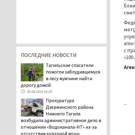
ближ
смет
Феде
метр
учре
аген
с пр
ПОСЛЕДНИЕ НОВОСТИ
«100
Тагильские спасатели
Аген
помогли заблудившемуся
в лесу мужчине найти
дорогу домой
06.08.2026 16:28
Прокуратура
...
Дзержинского района
Нижнего Тагила
возбудила административное дело в
отношении «Водоканала-НТ» из-за
отсутствия холодной воды