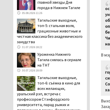
главной звезды Дня
клиентов российских банков 7,4 млрд
города в Нижнем Тагиле
ос
рублей
05.08.2026 11:26
ун
05.08.2026 10:58
Тагильские выходные,
об
Жителей центра Нижнего
топ-5: стальная воля,
оп
Тагила напугала система
грациозные животные и
бе
оповещения о
честная классика без академического
Чи
заложенной бомбе
занудства
на
04.08.2026 17:57
31.07.2026 18:22
«Выезжать на круговое
Уроженка Нижнего
В мэ
движение здесь очень
Тагила снялась в сериале
опасно: машин, которые
на ТНТ
надо пропускать, почти не видно».
30.07.2026 18:09
го
Тагильчане пожаловались на плохой
Тагильские выходные,
си
обзор из-за высокой травы у дороги
топ-6: съёмка в кино для
Со
на перекрёстке улиц Серова и
всех желающих,
Первомайской
ха
уральский рэп, встреча с
04.08.2026 16:53
профессором Стэнфордского
Выхо
Отлавливать собак в
университета, парад рыжих и
Заха
Нижнем Тагиле будут