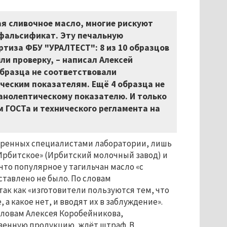
ая сливочное масло, многие рискуют
 фальсификат. Эту печальную
тиза ФБУ "УРАЛТЕСТ": 8 из 10 образцов
ли проверку, – написал Алексей
бразца не соответствовали
еским показателям. Ещё 4 образца не
ганолептическому показателю. И только
 ГОСТа и технического регламента на
веренных специалистами лаборатории, лишь
Ирбитское» (Ирбитский молочный завод) и
 что популярное у тагильчан масло «с
ставлено не было. По словам
ак как «изготовители пользуются тем, что
 а какое нет, и вводят их в заблуждение».
словам Алексея Коробейникова,
енную продукцию, ждёт штраф. В