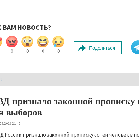
К ВАМ НОВОСТЬ?
Поделиться
0
0
0
0
И2
Д признало законной прописку в
я выборов
05.2016 21:45
Д России признало законной прописку сотен человек в п