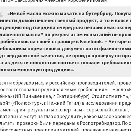
татом Заксобрания Алексеем Коробейниковым.
«Не всё масло можно мазать на бутерброд. Покуп
инести домой некачественный продукт, а то и вовсе
нденцию подтвердила очередная независимая экспер
ливочного масла" по результатам испытаний не прош
робейников на своей странице в Facebook.
–
Четыре о
ебованиям нормативных документов по физико-химич
дтвердили своё качество, не пройдя проверку по ор
а из десяти полностью соответствовали требованиям
локо и молочную продукцию».
есяти образцов масла российских производителей, про
соответствовали предъявляемым требованиям – масло «
ёнка» (ИП Пиньженина, г. Екатеринбург). Стоит отметить,
вой» («Полюс-тур», г. Нижний Тагил) в исследовании пред
аментария, результаты экспертизы – серьёзный сигнал, т
патели не могут на глаз определить, какое масло хорошее,
льтаты проверки были переданы в Роспотребнадзор. По 
бросовестных предпринимателей, продающих некачеств