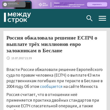
Togg
navig
Россия обжаловала решение ЕСПЧ о
выплате трёх миллионов евро
заложникам в Беслане
13.07.2017 21:39
Власти России обжаловали решение Европейского
суда по правам человека (ЕСПЧ) о выплате €3 млн
родственникам погибших при теракте в Беслане в
2004 году. Об этом
сообщается
на сайте Минюста.
Россия считает, что в отношении неё
применяется практика двойных стандартов при
оценке ЕСПЧ спасательной операции, а также