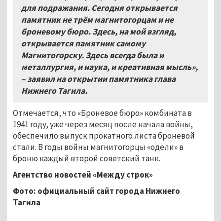
для подражания.
Сегодня открывается
памятник не трём магнитогорцам и не
броневому бюро
. Здесь,
на мой взгляд
,
открывается памятник самому
Магнитогорску
.
Здесь всегда была и
металлургия
,
и наука
,
и креативная мысль»,
–
заявил на открытии памятника глава
Нижнего Тагила
.
Отмечается, что «Броневое бюро» комбината в
1941 году, уже через месяц после начала войны,
обеспечило выпуск прокатного листа броневой
стали. В годы войны магнитогорцы «одели» в
броню каждый второй советский танк.
Агентство новостей «Между строк»
Фото: официальный сайт города Нижнего
Тагила