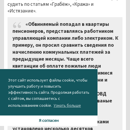
судить по статьям «Грабёж», «Кража» и
«Истязание».
«Обвиняемый попадал в квартиры
пенсионеров, представляясь работником
управляющей компании либо электриком. К
примеру, он просил сравнить сведения по
начислению коммунальных платежей за
предыдущие месяцы. Чаще всего
квитанции об оплате пожилые люди
хранили рядом с деньгами и имевшимися
золотыми украшениями, поэтому они и
Этот сайт использует файлы cookie, чтобы
улучшить работу и повысить
становились лёгкой добычей
эффективность сайта. Продолжая работать
лжекоммунальщиков. Кроме того, ОВД
с сайтом, вы соглашаетесь с
установлен ряд случаев, когда незваные
использованием cookie.
Узнать больше
гости шли на открытое воровство,
пользуясь беспомощностью людей
Я согласен
преклонного возраста. Всего сыщиками
установлено несколько десятков