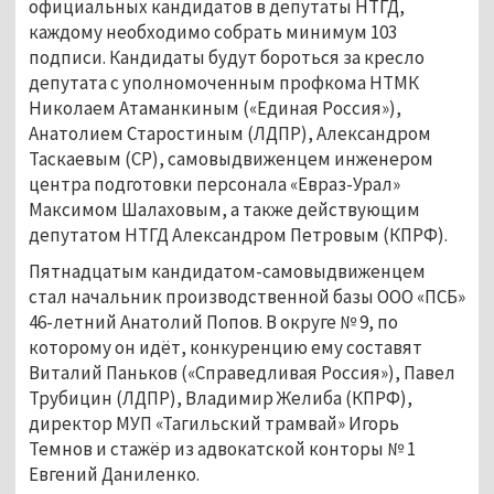
официальных кандидатов в депутаты НТГД,
каждому необходимо собрать минимум 103
подписи. Кандидаты будут бороться за кресло
депутата с уполномоченным профкома НТМК
Николаем Атаманкиным («Единая Россия»),
Анатолием Старостиным (ЛДПР), Александром
Таскаевым (СР), самовыдвиженцем инженером
центра подготовки персонала «Евраз-Урал»
Максимом Шалаховым, а также действующим
депутатом НТГД Александром Петровым (КПРФ).
Пятнадцатым кандидатом-самовыдвиженцем
стал начальник производственной базы ООО «ПСБ»
46-летний Анатолий Попов. В округе № 9, по
которому он идёт, конкуренцию ему составят
Виталий Паньков («Справедливая Россия»), Павел
Трубицин (ЛДПР), Владимир Желиба (КПРФ),
директор МУП «Тагильский трамвай» Игорь
Темнов и стажёр из адвокатской конторы № 1
Евгений Даниленко.