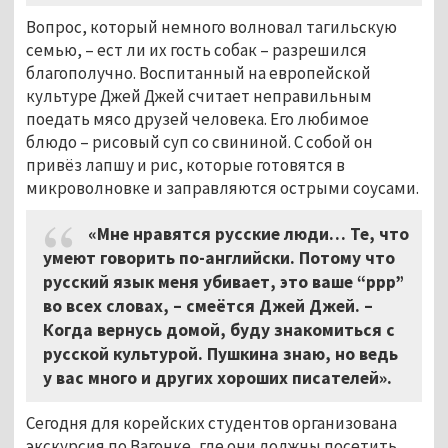
Вопрос, который немного волновал тагильскую
семью, – ест ли их гость собак – разрешился
благополучно. Воспитанный на европейской
культуре Джей Джей считает неправильным
поедать мясо друзей человека. Его любимое
блюдо – рисовый суп со свининой. С собой он
привёз лапшу и рис, которые готовятся в
микроволновке и заправляются острыми соусами.
«Мне нравятся русские люди… Те, что
умеют говорить по-английски. Потому что
русский язык меня убивает, это ваше “ррр”
во всех словах, – смеётся Джей Джей. –
Когда вернусь домой, буду знакомиться с
русской культурой. Пушкина знаю, но ведь
у вас много и других хороших писателей».
Сегодня для корейских студентов организована
экскурсия по Вагонке, где они должны посетить