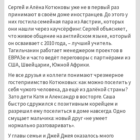
Сергей и Алёна Котюковы уже не в первый раз
принимают в своём доме иностранцев. До этого у
них гостила семейная пара из Австрии, которых
они нашли через каучсёрфинг. Сергей объясняет,
что живое общение на английском языке, который
он осваивает с 2010 года, – лучший учитель.
Тагильчанин работает менеджером проектов в
ЕВРАЗе и часто ведёт переговоры с партнёрами из
США, Швейцарии, Южной Африки.
Не все друзья и коллеги понимают чрезмерное
гостеприимство Котюковых: как можно поселить у
себя чужого человека, да ещё из далёкой страны?
Зато дети Катя и Александр в восторге. Саша
быстро сдружился с позитивным корейцем и
разрешил ему поселиться в доме навсегда. Одно
смущает мальчика: новый друг «не умеет
нормально разговаривать».
У главы семьи и Джей Джея оказалось много