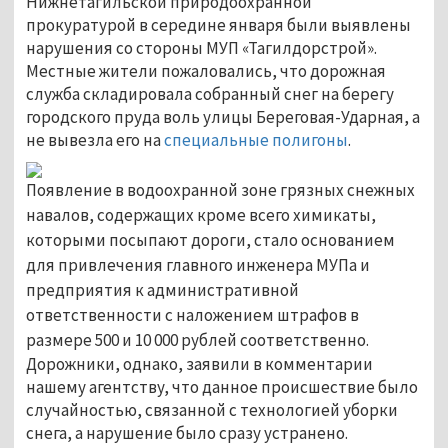
Нижнетагильской природоохранной
прокуратурой в середине января были выявлены
нарушения со стороны МУП «Тагилдорстрой».
Местные жители пожаловались, что дорожная
служба складировала собранный снег на берегу
городского пруда воль улицы Береговая-Ударная, а
не вывезла его на
специальные полигоны
.
Появление в водоохранной зоне грязных снежных
навалов, содержащих кроме всего химикаты,
которыми посыпают дороги, стало основанием
для привлечения главного инженера МУПа и
предприятия к административной
ответственности с наложением штрафов в
размере 500 и 10 000 рублей соответственно.
Дорожники, однако, заявили в комментарии
нашему агентству, что данное происшествие было
случайностью, связанной с технологией уборки
снега, а нарушение было сразу устранено.