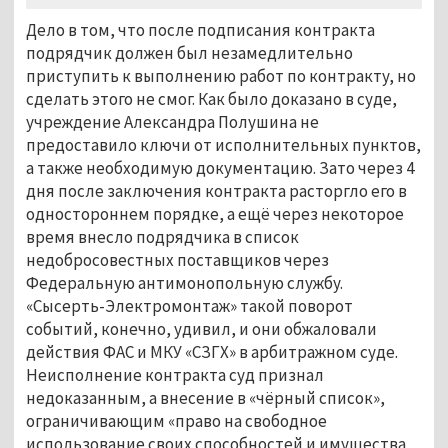
Дело в том, что после подписания контракта
подрядчик должен был незамедлительно
приступить к выполнению работ по контракту, но
сделать этого не смог. Как было доказано в суде,
учреждение Александра Полушина не
предоставило ключи от исполнительных пунктов,
а также необходимую документацию. Зато через 4
дня после заключения контракта расторгло его в
одностороннем порядке, а ещё через некоторое
время внесло подрядчика в список
недобросовестных поставщиков через
Федеральную антимонопольную службу.
«Сысерть-Электромонтаж» такой поворот
событий, конечно, удивил, и они обжаловали
действия ФАС и МКУ «СЗГХ» в арбитражном суде.
Неисполнение контракта суд признал
недоказанным, а внесение в «чёрный список»,
ограничивающим «право на свободное
использование своих способностей и имущества