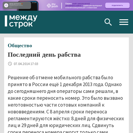
Togg
navig
Общество
Последний день рабства
07.04.2014 17:03
Решение об отмене мобильного рабства было
принято в России ещё 1 декабря 2013 года. Однако
до сегодняшнего дня операторы сами решали, в
какие сроки переносить номер. Это было вызвано
неготовностью части сотовых компаний к
нововведениям. С 8 апреля сроки переноса
регламентируются жёстко: 8 дней для физических
лиц и 29 дней для юридических лиц. Сдвинуть
сроки переноса номера смогут только сами