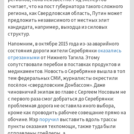
считает, что на пост губернатора такого сложного
региона, как Свердловская область, Путин может
предложить независимого от местных элит
кандидата, например, выходца из силовых
структур.
Напомним, в октябре 2015 года из-за аварийного
состояния дороги жители Серебрянки
оказались
отрезанными
от Нижнего Тагила. Этому
сопутствовали перебои в поставках продуктов и
медикаментов. Новость о Серебрянке вышла в топ
тем федеральных СМИ, журналисты окрестили
посёлок «свердловским Донбассом». Даже
чиновничий экипаж во главе с Сергеем Носовым не
с первого раза смог добраться до Серебрянки:
проблемная дорога не оставила иного выбора,
кроме как проводить рабочее совещание прямо на
обочине. Мэр
поручил
выставить вдоль трассы
пункты оказания техпомощи, также туда были
отправлены грейдеры, а