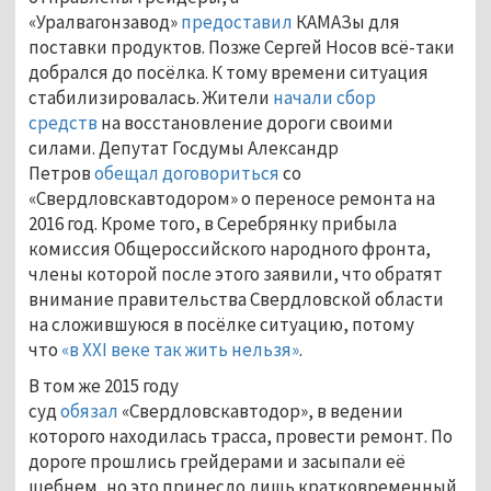
«Уралвагонзавод»
предоставил
КАМАЗы для
поставки продуктов. Позже Сергей Носов всё-таки
добрался до посёлка. К тому времени ситуация
стабилизировалась. Жители
начали сбор
средств
на восстановление дороги своими
силами. Депутат Госдумы Александр
Петров
обещал договориться
со
«Свердловскавтодором» о переносе ремонта на
2016 год. Кроме того, в Серебрянку прибыла
комиссия Общероссийского народного фронта,
члены которой после этого заявили, что обратят
внимание правительства Свердловской области
на сложившуюся в посёлке ситуацию, потому
что
«в ХХI веке так жить нельзя»
.
В том же 2015 году
суд
обязал
«Свердловскавтодор», в ведении
которого находилась трасса, провести ремонт. По
дороге прошлись грейдерами и засыпали её
щебнем, но это принесло лишь кратковременный