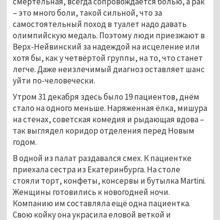
смертельная, всегда сопровождается болью, а рак
– это много боли, такой сильной, что за
самостоятельный поход в туалет надо давать
олимпийскую медаль. Поэтому люди приезжают в
Верх-Нейвинский за надеждой на исцеление или
хотя бы, как у четвёртой группы, на то, что станет
легче. Даже неизлечимый диагноз оставляет шанс
уйти по-человечески.
Утром 31 декабря здесь было 19 пациентов, днём
стало на одного меньше. Наряженная ёлка, мишура
на стенах, советская комедия и рыдающая вдова –
так выглядел коридор отделения перед Новым
годом.
В одной из палат раздавался смех. К пациентке
приехала сестра из Екатеринбурга. На столе
стояли торт, конфеты, консервы и бутылка Martini.
Женщины готовились к новогодней ночи.
Компанию им составляла ещё одна пациентка.
Свою койку она украсила еловой веткой и