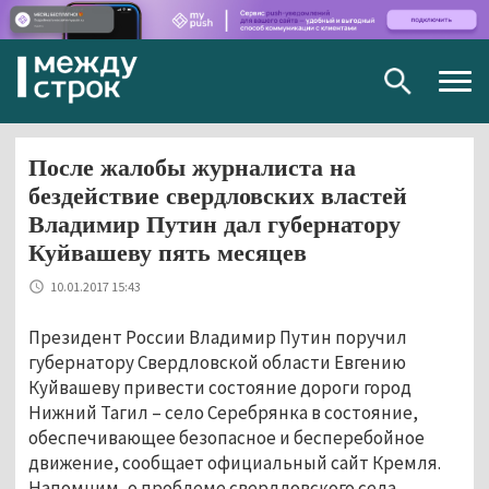
Togg
navig
После жалобы журналиста на
бездействие свердловских властей
Владимир Путин дал губернатору
Куйвашеву пять месяцев
10.01.2017 15:43
Президент России Владимир Путин поручил
губернатору Свердловской области Евгению
Куйвашеву привести состояние дороги город
Нижний Тагил – село Серебрянка в состояние,
обеспечивающее безопасное и бесперебойное
движение, сообщает официальный сайт Кремля.
Напомним, о проблеме свердловского села,