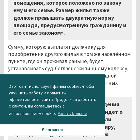
помещения, которое положено по закону
ему и его семье. Размер жилья также
должен превышать двукратную норму
площади, предусмотренную гражданину и
его семье законом».
Сумму, которую выплатят должнику для
приобретения другого жилья в том же населённом
пункте, где он проживал раньше, будет
устанавливать суд. Согласно жилищному кодексу,
предусмотренная законом норма жилищной
площади составляет не менее 12 квадратных
Этот сайт использует файлы cookie, чтобы
метров на человека.
улучшить работу и повысить
эффективность сайта. Продолжая работать
«Проект не предполагает введения
с сайтом, вы соглашаетесь с
какого-либо "уплотнения". Речь не идёт о
использованием cookie.
Узнать больше
создании коммунальных квартир или
отчуждении доли в праве на квартиру,
Я согласен
принадлежащую должнику, с целью