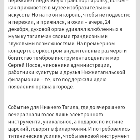
переживет недельную транспортировку, потом –
как приживется в музее изобразительных
искусств. Но на то он и король, чтобы не подвести:
и пережил, и прижился, и ожил – вчера, 24
декабря, духовой орган удивлял влюбленных в
музыку тагильчан своими грандиозными
звуковыми возможностями. На премьерном
концерте с оркестром внушительные размеры и
богатство тембров инструмента оценили мэр
Сергей Носов, чиновники администрации,
работники культуры и друзья Нижнетагильской
филармонии – те, кто поддержали идею
появления органа в городе.
Событие для Нижнего Тагила, где до вчерашнего
вечера знали голос лишь электронного
инструмента, уникальное, а подарок по истине
царский, говорят в филармонии. И потребовались
титанические усилия, чтобы вековой инструмент