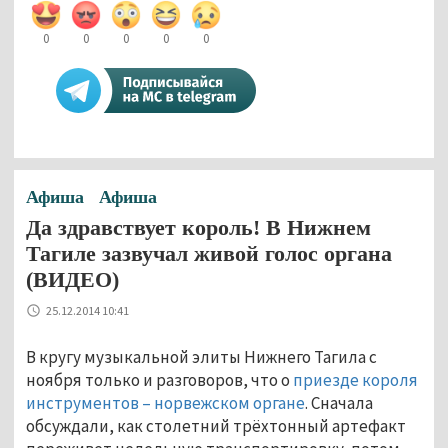
0
0
0
0
0
Афиша
Афиша
Да здравствует король! В Нижнем
Тагиле зазвучал живой голос органа
(ВИДЕО)
25.12.2014 10:41
В кругу музыкальной элиты Нижнего Тагила с
ноября только и разговоров, что о
приезде короля
инструментов – норвежском органе
. Сначала
обсуждали, как столетний трёхтонный артефакт