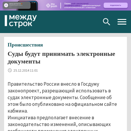
Togg
navig
Происшествия
Суды будут принимать электронные
документы
25.12.2014 11:01
Правительство России внесло в Госдуму
законопроект, разрешающий использовать в
судах электронные документы. Сообщение об
этом было опубликовано на официальном сайте
кабмина.
Инициатива предполагает внесение в
законодательство изменений, описывающих
особенности применения электронных