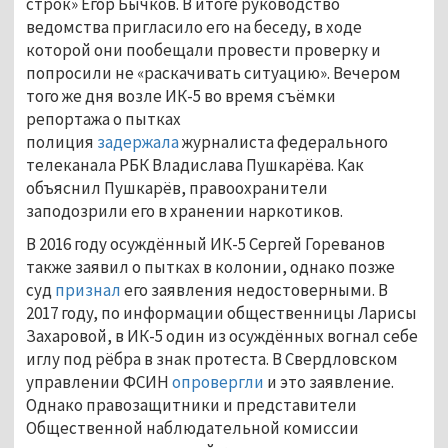
строк» Егор Бычков. В итоге руководство
ведомства пригласило его на беседу, в ходе
которой они пообещали провести проверку и
попросили не «раскачивать ситуацию». Вечером
того же дня возле ИК-5 во время съёмки
репортажа о пытках
полиция
задержала
журналиста федерального
телеканала РБК Владислава Пушкарёва. Как
объяснил Пушкарёв, правоохранители
заподозрили его в хранении наркотиков.
В 2016 году осуждённый ИК-5 Сергей Гореванов
также заявил о пытках в колонии, однако позже
суд
признал
его заявления недостоверными. В
2017 году, по информации общественницы Ларисы
Захаровой, в ИК-5 один из осуждённых вогнал себе
иглу под рёбра в знак протеста. В Свердловском
управлении ФСИН
опровергли
и это заявление.
Однако правозащитники и представители
Общественной наблюдательной комиссии