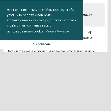
«Это очень странно, у меня не
Этот сайт использует файлы cookie, чтобы
укладывается в голове», – ответил глава
улучшить работу и повысить
государства.
эффективность сайта. Продолжая работать
с сайтом, вы соглашаетесь с
использованием cookie.
Узнать больше
После этого Путин обратился в прямом эфире к
губернатору Ставрополья лично: «Владимир
Владимирович, где деньги?»
Я согласен
Путин также выразил надежду, что Владимир
Владимиров «уже сегодня» посетит задавшую
вопрос об оформлении документов женщину.
Агентство новостей «Между строк»
Фото: сайт губернатора Ставропольского края