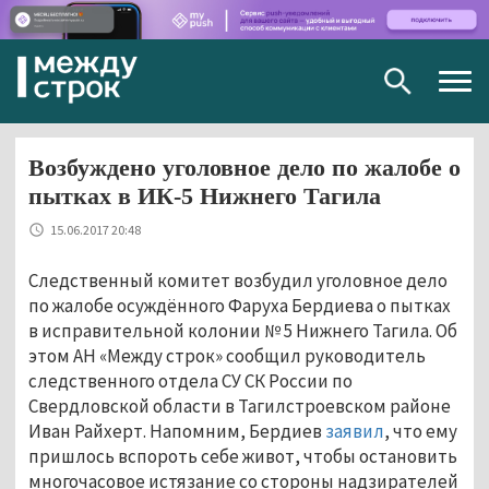
Togg
navig
Возбуждено уголовное дело по жалобе о
пытках в ИК-5 Нижнего Тагила
15.06.2017 20:48
Следственный комитет возбудил уголовное дело
по жалобе осуждённого Фаруха Бердиева о пытках
в исправительной колонии № 5 Нижнего Тагила. Об
этом АН «Между строк» сообщил руководитель
следственного отдела СУ СК России по
Свердловской области в Тагилстроевском районе
Иван Райхерт. Напомним, Бердиев
заявил
, что ему
пришлось вспороть себе живот, чтобы остановить
многочасовое истязание со стороны надзирателей