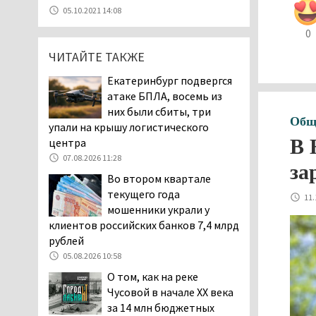
07.08.2026 11:47
05.10.2021 14:08
Екатеринбург подвергся
0
атаке БПЛА, восемь из
ЧИТАЙТЕ ТАКЖЕ
них были сбиты, три
упали на крышу логистического
Екатеринбург подвергся
центра
атаке БПЛА, восемь из
07.08.2026 11:28
них были сбиты, три
Общ
Тагильские спасатели
упали на крышу логистического
помогли заблудившемуся
В 
центра
в лесу мужчине найти
07.08.2026 11:28
за
дорогу домой
Во втором квартале
06.08.2026 16:28
текущего года
11.
Прокуратура
мошенники украли у
Дзержинского района
клиентов российских банков 7,4 млрд
Нижнего Тагила
рублей
возбудила административное дело в
05.08.2026 10:58
отношении «Водоканала-НТ» из-за
О том, как на реке
отсутствия холодной воды
Чусовой в начале XX века
06.08.2026 15:42
за 14 млн бюджетных