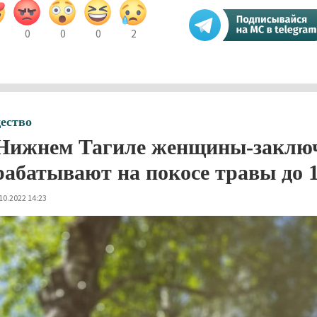
0
0
0
2
ество
Нижнем Тагиле женщины-заключ
рабатывают на покосе травы до 1
10.2022 14:23