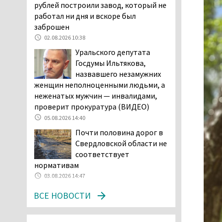
Двое детей пострадали
рублей построили завод, который не
при сходе трамвая с
работал ни дня и вскоре был
рельсов в Нижнем Тагиле
заброшен
06.08.2026 14:25
02.08.2026 10:38
Правительство РФ
Уральского депутата
разрешило производство
Госдумы Ильтякова,
и продажу бензина класса
назвавшего незамужних
«Евро-2», в котором содержание
женщин неполноценными людьми, а
серы в 10 раз выше, чем в топливе
неженатых мужчин — инвалидами,
«Евро-5». Это опасно для здоровья и
проверит прокуратура (ВИДЕО)
повышает износ автомобиля
05.08.2026 14:40
06.08.2026 13:53
Почти половина дорог в
В Детской городской
Свердловской области не
больнице № 3 Нижнего
соответствует
Тагила опровергли
нормативам
обвинения родителей, которые
03.08.2026 14:47
заявили, что их дочь в палате
ВСЕ НОВОСТИ
покусала бельевая вошь
06.08.2026 13:02
В Нижнем Тагиле на три