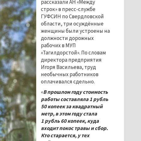
рассказали АН «Между
строк» в пресс-службе
ГУФСИН по Свердловской
области, три осуждённые
женщины были устроены на
должности дорожных
рабочих в МУП
«Тагилдорстой». По словам
директора предприятия
Игоря Васильева, труд
необычных работников
оплачивался сдельно.
«
В прошлом году стоимость
работы составляла 1
рубль
50
копеек за квадратный
метр, в этом году стала
1
рубль 60
копеек, куда
входит покос травы и сбор.
Кто старается, у тех