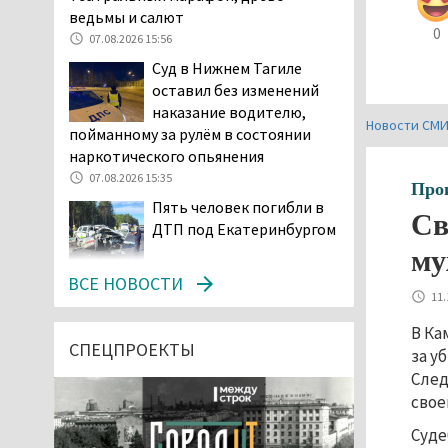
ведьмы и салют
0
07.08.2026 15:56
Суд в Нижнем Тагиле
оставил без изменений
наказание водителю,
Новости СМ
пойманному за рулём в состоянии
наркотического опьянения
07.08.2026 15:35
Про
Пять человек погибли в
Св
ДТП под Екатеринбургом
му
07.08.2026 14:24
ВСЕ НОВОСТИ
11.
Тагильские спасатели
проникли в квартиру
В Ка
через балкон, чтобы
СПЕЦПРОЕКТЫ
за у
помочь пенсионерке
След
07.08.2026 14:20
свое
В Красноуральске хитрый
Суде
водитель BMW ездил с