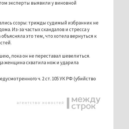
этом эксперты выявили у виновной
чались ссоры: трижды судимый избранник не
ома. Из-за частых скандалов и стресса у
объясняла это тем, что хотела вернуться к
стей.
шею, пока он не переставал шевелиться.
гда женщина схватила нож и ударила
смотренного ч. 2 ст. 105 УК РФ (убийство