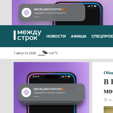
НОВОСТИ
АФИША
СПЕЦПРО
7 августа 2026
+14 °C
Общ
В 
мо
11.