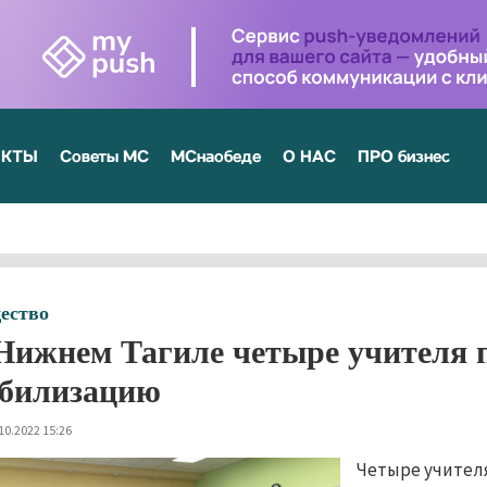
ЕКТЫ
Советы МС
МСнаобеде
О НАС
ПРО бизнес
ество
Нижнем Тагиле четыре учителя 
билизацию
10.2022 15:26
Четыре учител