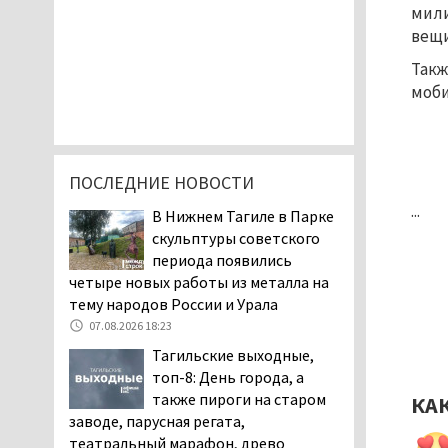
мили
вещи
Такж
моб
ПОСЛЕДНИЕ НОВОСТИ
...
В Нижнем Тагиле в Парке
скульптуры советского
периода появились
четыре новых работы из металла на
тему народов России и Урала
07.08.2026 18:23
Тагильские выходные,
топ-8: День города, а
также пироги на старом
КА
заводе, парусная регата,
театральный марафон, древо