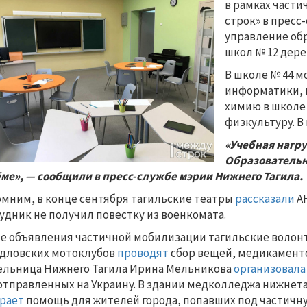
в рамках части
строк» в пресс
управление об
школ № 12 деревн
В школе № 44 м
информатики, 
химию в школе 
физкультуру. В
«Учебная нагр
Образовательн
ме», — сообщили в пресс-службе мэрии Нижнего Тагила.
мним, в конце сентября тагильские театры
рассказали
АН
удник не получил повестку из военкомата.
е объявления частичной мобилизации тагильские волон
дловских мотоклубов
проводят
сбор вещей, медикаменто
льница Нижнего Тагила Ирина Мельникова
организовал
отправленных на Украину. В здании медколледжа нижнет
рает
помощь для жителей города, попавших под частичну