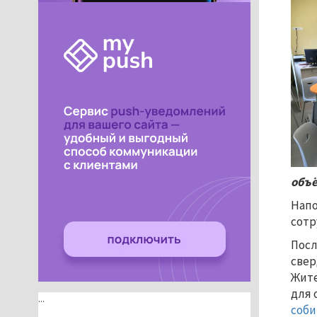
объё
Напо
сотр
Посл
свер
Жите
для 
...
соби