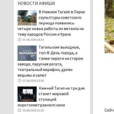
НОВОСТИ АФИШИ
дня запретят
электросамокаты
В Нижнем Тагиле в Парке
06.08.2026 11:41
скульптуры советского
периода появились
«Я уверен, это бельевая
четыре новых работы из металла на
вошь». Родители 10-
тему народов России и Урала
летней девочки
пожаловались на кровососущих
07.08.2026 18:23
паразитов, которые искусали их
Тагильские выходные,
ребёнка в детской больнице
топ-8: День города, а
Нижнего Тагила
также пироги на старом
05.08.2026 17:59
заводе, парусная регата,
театральный марафон, древо
Директора уральского
ведьмы и салют
предприятия по
производству дронов
07.08.2026 15:56
«Упырь» подорвали в автомобиле
Нижний Тагил на три дня
под Екатеринбургом
станет мировой
05.08.2026 17:05
столицей
короткометражного кино
Эксперты назвали
Сейч
причины массового мора
05.08.2026 13:20