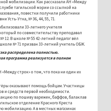
чной мобилизации. Как рассказали АН «Между
-службе тагильской мэрии со ссылкой на
разования, повестки получили работники
и Усть-Утка, № 36, 44, 55, 71.
обилизовали 33-летнего учителя
который по совместительству преподавал
№ 12. В школе № 55 42-летний педагог вёл
 школе № 71 призван 33-летний учитель ОБЖ.
узка распределена полностью.
ая программа реализуется в полном
 «Между строк» о том, что пока ни один их
тёры оказывают помощь бойцам. Участницы
в и средств первой необходимости.
а
акцию по пошиву варежек, баффов, балаклав
агильское отделение Красного Креста
ю мобилизацию. А в местных магазинах