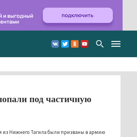
Toggle
navigation
попали под частичную
я из Нижнего Тагила были призваны в армию