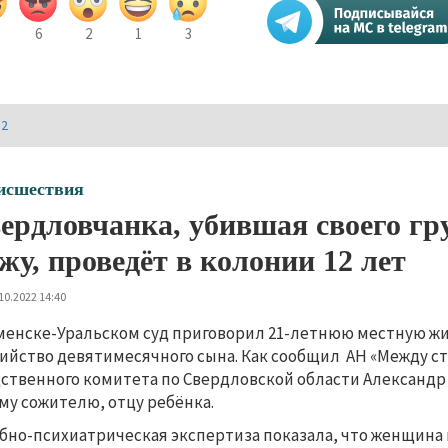
6
2
1
3
И2
исшествия
ердловчанка, убившая своего гру
жу, проведёт в колонии 12 лет
10.2022 14:40
менске-Уральском суд приговорил 21-летнюю местную жи
бийство девятимесячного сына. Как сообщил АН «Между 
ственного комитета по Свердловской области Александр
му сожителю, отцу ребёнка.
бно-психиатрическая экспертиза показала, что женщина