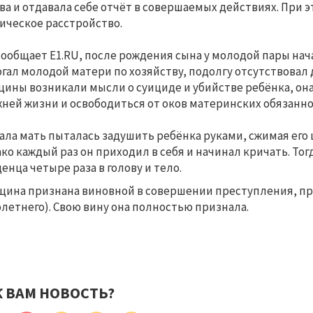
ва и отдавала себе отчёт в совершаемых действиях. При 
ическое расстройство.
сообщает E1.RU, после рождения сына у молодой пары на
гал молодой матери по хозяйству, подолгу отсутствовал д
ины возникали мысли о суициде и убийстве ребёнка, она 
ней жизни и освободиться от оков материнских обязанно
ала мать пыталась задушить ребёнка руками, сжимая его 
ко каждый раз он приходил в себя и начинал кричать. То
енца четыре раза в голову и тело.
ина признана виновной в совершении преступления, преду
летнего).
Свою вину она полностью признала.
К ВАМ НОВОСТЬ?