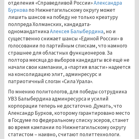
отделения «Справедливой России»
Александра
Буркова
по Нижнетагильскому округу может
лишить шансов на победу не только креатуру
полпреда Холманских, кандидата-
одномандатника
Алексея Балыбердина
, но и
существенно снижает шансы «Единой России» в
голосовании по партийным спискам, что намного
страшнее для областных функционеров. За
полтора месяца до выборов кандидаты всё ещё не
начали свои кампании, а «партия власти» надеется
на консолидацию элит, админресурс и
патриотичный слоган «Сила Урала».
По мнению политологов, для победы сотрудника
УВЗ Балыбердина админресурса и усилий
корпорации теперь не достаточно. Думать, что
Александр Бурков, которому гарантировано место
в Госдуме по федеральному списку эсеров, станет
во время кампании по Нижнетагильскому округу
статистом – наивно, считают политтехнологи.