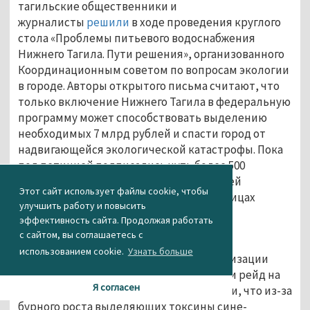
тагильские общественники и
журналисты
решили
в ходе проведения круглого
стола «Проблемы питьевого водоснабжения
Нижнего Тагила. Пути решения», организованного
Координационным советом по вопросам экологии
в городе. Авторы открытого письма считают, что
только включение Нижнего Тагила в федеральную
программу может способствовать выделению
необходимых 7 млрд рублей и спасти город от
надвигающейся экологической катастрофы. Пока
под петицией подписались чуть более 500
уральцев. Ещё несколько сотен подписей
Этот сайт использует файлы cookie, чтобы
общественникам
удалось собрать
на улицах
улучшить работу и повысить
города.
эффективность сайта. Продолжая работать
с сайтом, вы соглашаетесь с
использованием cookie.
Узнать больше
В июле активисты общественной организации
«Экоправо», как и Сергей Носов, провели рейд на
Я согласен
Черноисточинском пруду. Они сообщили, что из-за
бурного роста выделяющих токсины сине-