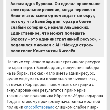
Александра Буркова. Он сделал правильное
электоральное решение, когда перешёл в
Нижнетагильский одномандатный округ,
потому что Балыбердин гораздо более
слабый соперник, нежели Альшевских.
Единственное, что может помешать
Буркову – это административный ресурс», –
поделился мнением с АН «Между строк»
политолог Константин Киселёв.
Наличие серьёзного административного ресурса
не гарантирует Балыбердину получения победы
на выборах, так как «мало иметь админресурс,
нужно ещё уметь им правильно пользоваться»,
отмечает Коридоров, напоминая о ситуации с
аннулированием результатов праймериз
тагильского полковника Ибрагима Абдулкадырова.
Тогда итоговому проигрышу начальника местной
полиции
способствовало
слишком слабое пиар-