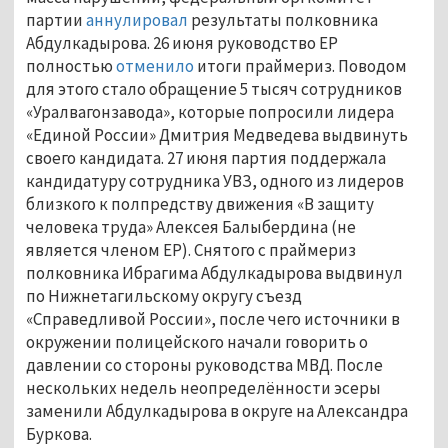
партии
аннулировал
результаты полковника
Абдулкадырова. 26 июня руководство ЕР
полностью
отменило
итоги праймериз. Поводом
для этого стало обращение 5 тысяч сотрудников
«Уралвагонзавода», которые попросили лидера
«Единой России» Дмитрия Медведева выдвинуть
своего кандидата. 27 июня партия поддержала
кандидатуру сотрудника УВЗ, одного из лидеров
близкого к полпредству движения «В защиту
человека труда» Алексея Балыбердина (не
является членом ЕР). Снятого с праймериз
полковника Ибрагима Абдулкадырова выдвинул
по Нижнетагильскому округу съезд
«Справедливой России», после чего источники в
окружении полицейского начали говорить о
давлении со стороны руководства МВД. После
нескольких недель неопределённости эсеры
заменили Абдулкадырова в округе на Александра
Буркова.