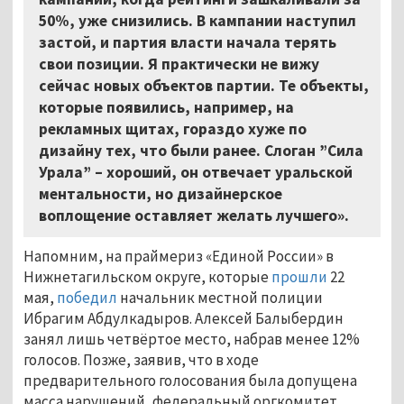
50%, уже снизились. В кампании наступил
застой, и партия власти начала терять
свои позиции. Я практически не вижу
сейчас новых объектов партии. Те объекты,
которые появились, например, на
рекламных щитах, гораздо хуже по
дизайну тех, что были ранее. Слоган ”Сила
Урала” – хороший, он отвечает уральской
ментальности, но дизайнерское
воплощение оставляет желать лучшего».
Напомним, на праймериз «Единой России» в
Нижнетагильском округе, которые
прошли
22
мая,
победил
начальник местной полиции
Ибрагим Абдулкадыров. Алексей Балыбердин
занял лишь четвёртое место, набрав менее 12%
голосов. Позже, заявив, что в ходе
предварительного голосования была допущена
масса нарушений, федеральный оргкомитет