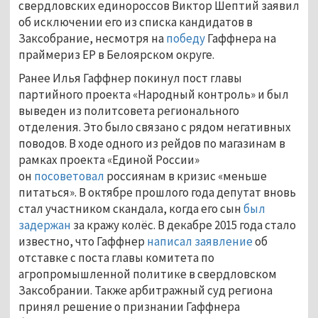
свердловских единороссов Виктор Шептий заявил
об исключении его из списка кандидатов в
Заксобрание, несмотря на
победу
Гаффнера на
праймериз ЕР в Белоярском округе.
Ранее Илья Гаффнер покинул пост главы
партийного проекта «Народный контроль» и был
выведен из политсовета регионального
отделения. Это было связано с рядом негативных
поводов. В ходе одного из рейдов по магазинам в
рамках проекта «Единой России»
он
посоветовал
россиянам в кризис «меньше
питаться». В октябре прошлого года депутат вновь
стал участником скандала, когда его сын
был
задержан
за кражу колёс. В декабре 2015 года стало
известно, что Гаффнер
написал заявление
об
отставке с поста главы комитета по
агропромышленной политике в свердловском
Заксобрании. Также арбитражный суд региона
принял решение о признании Гаффнера