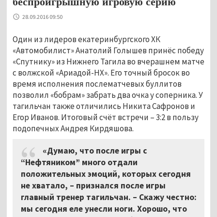
беспроигрышную игровую серию
28.09.2016 09:50
Один из лидеров екатеринбургского ХК
«Автомобилист» Анатолий Голышев принёс победу
«Спутнику» из Нижнего Тагила во вчерашнем матче
с волжской «Ариадой-НХ». Его точный бросок во
время исполнения послематчевых буллитов
позволил «бобрам» забрать два очка у соперника. У
тагильчан также отличились Никита Сафронов и
Егор Иванов. Итоговый счёт встречи
–
3:2 в пользу
подопечных Андрея Кирдяшова.
«Думаю, что после игры с
“Нефтяником” много отдали
положительных эмоций, которых сегодня
не хватало,
–
признался после игры
главный тренер тагильчан.
–
Скажу честно:
мы сегодня еле унесли ноги. Хорошо, что