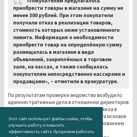
«Покупателям предлагалось
приобрести товары в магазине на сумму не
менее 300 рублей. При этом покупатели
получали отказ в реализации товаров,
стоимость которых ниже установленного
лимита. Информация о необходимости
приобрести товар на определённую сумму
размещалась в магазине в виде
объявлений, закреплённых в торговом
зале, на кассах, а также сообщалась
покупателям непосредственно кассирами и
продавцами», – отметили в прокуратуре.
По результатам проверки ведомство возбудило
административные дела в отношении директоров
магазинов торговой сети, а также направила в
Чкаловский районный суд Екатеринбурга исковое
Этот сайт использует файлы cookie, чтобы
заявление к ООО «Торгосервис 66» с требованием
улучшить работу и повысить
«признать действия по установлению
эффективность сайта. Продолжая работать