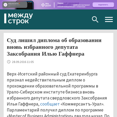
Togg
navig
Суд лишил диплома об образовании
вновь избранного депутата
Заксобрания Илью Гаффнера
28.09.2016 11:05
Верх-Исетский районный суд Екатеринбурга
признал недействительным диплом о
прохождении образовательной программы в
Урало-Сибирском институте бизнеса вновь
избранного депутата свердловского Заксобрания
Ильи Гаффнера,
сообщает
«Коммерсантъ-Урал».
Парламентарий получил диплом по программе
«Master of Business Administration» два года назад. По