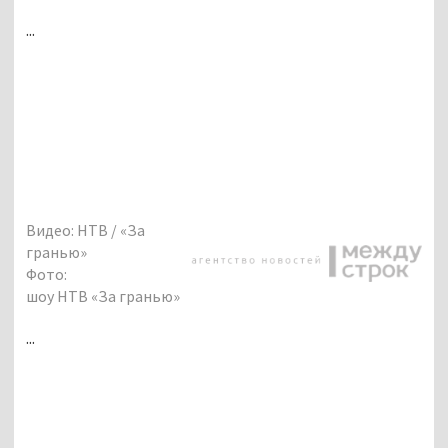
...
Видео: НТВ / «За
гранью»
Фото:
шоу НТВ «За гранью»
...