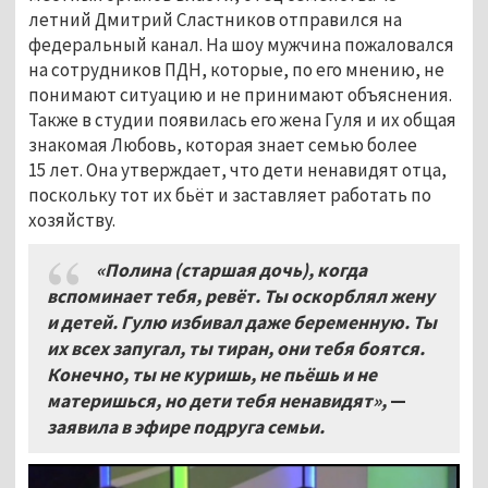
летний Дмитрий Сластников отправился на
федеральный канал. На шоу мужчина пожаловался
на сотрудников ПДН, которые, по его мнению, не
понимают ситуацию и не принимают объяснения.
Также в студии появилась его жена Гуля и их общая
знакомая Любовь, которая знает семью более
15 лет. Она утверждает, что дети ненавидят отца,
поскольку тот их бьёт и заставляет работать по
хозяйству.
«Полина (старшая дочь), когда
вспоминает тебя, ревёт. Ты оскорблял жену
и детей. Гулю избивал даже беременную. Ты
их всех запугал, ты тиран, они тебя боятся.
Конечно, ты не куришь, не пьёшь и не
материшься, но дети тебя ненавидят»,
—
заявила в эфире подруга семьи.