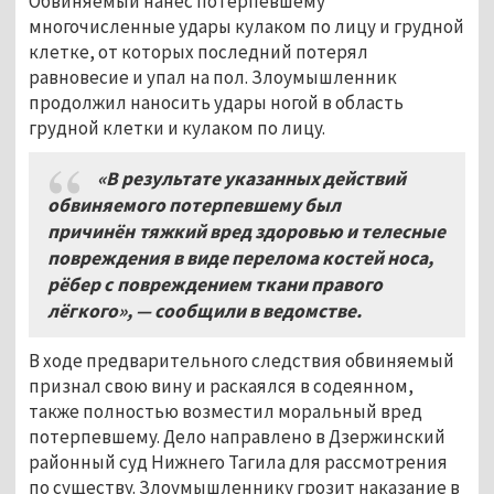
Обвиняемый нанёс потерпевшему
многочисленные удары кулаком по лицу и грудной
клетке, от которых последний потерял
равновесие и упал на пол. Злоумышленник
продолжил наносить удары ногой в область
грудной клетки и кулаком по лицу.
«В результате указанных действий
обвиняемого потерпевшему был
причинён
тяжкий вред здоровью и телесные
повреждения в виде перелома костей носа,
рёбер с
повреждением ткани правого
лёгкого», — сообщили в ведомстве.
В ходе предварительного следствия обвиняемый
признал свою вину и раскаялся в содеянном,
также полностью возместил моральный вред
потерпевшему. Дело направлено в Дзержинский
районный суд Нижнего Тагила для рассмотрения
по существу. Злоумышленнику грозит наказание в