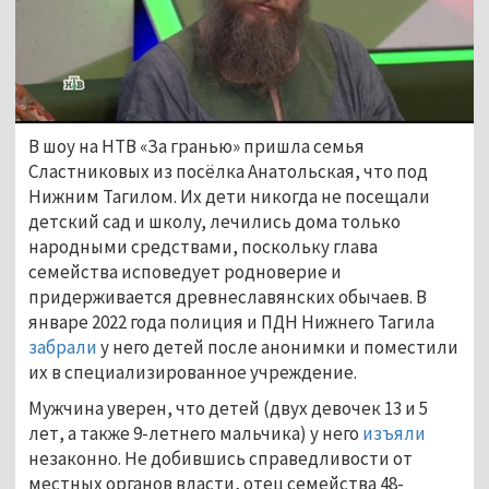
В шоу на НТВ «За гранью» пришла семья
Сластниковых из посёлка Анатольская, что под
Нижним Тагилом. Их дети никогда не посещали
детский сад и школу, лечились дома только
народными средствами, поскольку глава
семейства исповедует родноверие и
придерживается древнеславянских обычаев. В
январе 2022 года полиция и ПДН Нижнего Тагила
забрали
у него детей после анонимки и поместили
их в специализированное учреждение.
Мужчина уверен, что детей (двух девочек 13 и 5
лет, а также 9-летнего мальчика) у него
изъяли
незаконно. Не добившись справедливости от
местных органов власти, отец семейства 48-