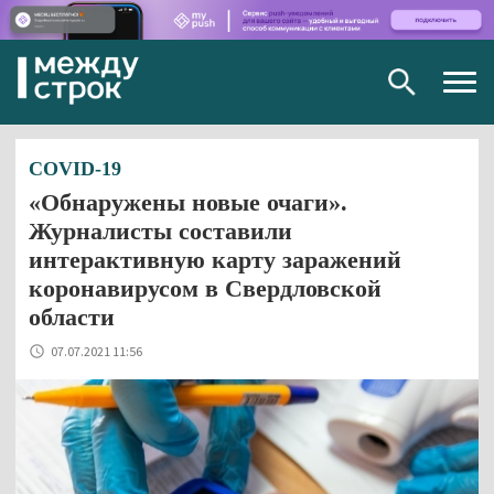
Togg
navig
COVID-19
«Обнаружены новые очаги».
Журналисты составили
интерактивную карту заражений
коронавирусом в Свердловской
области
07.07.2021 11:56