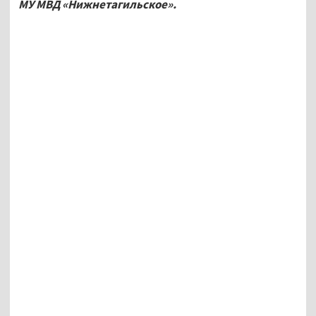
МУ МВД «Нижнетагильское».