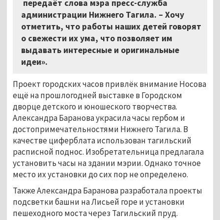
передаёт слова мэра пресс-служба
администрации Нижнего Тагила. – Хочу
отметить, что работы наших детей говорят
о свежести их ума, что позволяет им
выдавать интересные и оригинальные
идеи».
Проект городских часов привлёк внимание Носова
ещё на прошлогодней выставке в Городском
дворце детского и юношеского творчества.
Александра Баранова украсила часы гербом и
достопримечательностями Нижнего Тагила. В
качестве циферблата использован тагильский
расписной поднос. Изобретательница предлагала
установить часы на здании мэрии. Однако точное
место их установки до сих пор не определено.
Также Александра Баранова разработала проекты
подсветки башни на Лисьей горе и установки
пешеходного моста через Тагильский пруд.