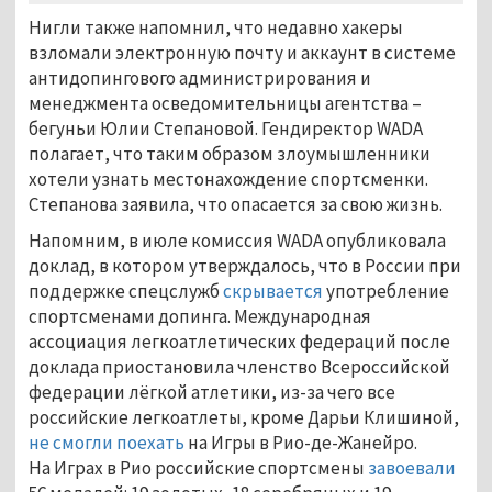
Нигли также напомнил, что недавно хакеры
взломали электронную почту и аккаунт в системе
антидопингового администрирования и
менеджмента осведомительницы агентства –
бегуньи Юлии Степановой. Гендиректор WADA
полагает, что таким образом злоумышленники
хотели узнать местонахождение спортсменки.
Степанова заявила, что опасается за свою жизнь.
Напомним, в июле комиссия WADA опубликовала
доклад, в котором утверждалось, что в России при
поддержке спецслужб
скрывается
употребление
спортсменами допинга. Международная
ассоциация легкоатлетических федераций после
доклада приостановила членство Всероссийской
федерации лёгкой атлетики, из-за чего все
российские легкоатлеты, кроме Дарьи Клишиной,
не смогли поехать
на Игры в Рио-де-Жанейро.
На Играх в Рио российские спортсмены
завоевали