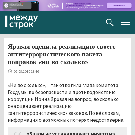
Togg
navig
Яровая оценила реализацию своего
антитеррористического пакета
поправок «ни во сколько»
02.09.2016 12:46
«Ни во сколько»,
–
так ответила глава комитета
Госдумы по безопасности и противодействию
коррупции Ирина Яровая на вопрос, во сколько
она оценивает реализацию
«антитеррористических» законов. По её словам,
информация о возможных потерях недостоверна.
«Закон не устанавливает ничего из