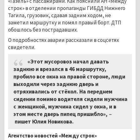
«Газель» с пассажирами. Как пояснили АН «Между
строк» в отделении пропаганды ГИБДД Нижнего
Тагила, грузовик, сдавая задним ходом, не
заметил маршрутку и помял правый борт. ДТП
обошлось без пострадавших.
О подробностях аварии рассказали в соцсетях
свидетели.
«Этот мусоровоз начал давать
заднюю и врезался в 46 маршрутку,
пробило все окна на правой стороне, люди
выходили через заднюю дверь и
отряхивались от стёкол. На переднем
сидении помимо водителя сидели мужчина
с женщиной, мужчина сидел у окна, и в
этом месте дверь пипец пришибло»,
–
пишет Юлия Новикова.
Агентство новостей «Между строк»