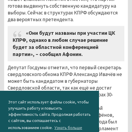
готова выдвинуть собственную кандидатуру на
выборы. Сейчас в структурах КПРФ обсуждаются
два вероятных претендента.
«Они будут названы при участии ЦК
КПРФ, однако в любом случае решение
будет за областной конференцией
партии», – сообщил Афонин.
Депутат Госдумы отметил, что первый секретарь
свердловского обкома КПРФ Александр Ивачёв не
может быть кандидатом в губернаторы
Свердловской области, так как ещё не достиг
необходимого для участия в таких выборах 30-
летнего возраста. Ранее в качестве
Этот сайт использует файлы cookie, чтобы
потенциального участника свердловской
улучшить работу и повысить
кампании рассматривался Алексей Парфёнов,
эффективность сайта. Продолжая работать
с сайтом, вы соглашаетесь с
который на сентябрьских выборах 2016 года был
использованием cookie.
Узнать больше
кандидатом от КПРФ в федеральный парламент