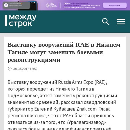
Togg
navig
Выставку вооружений RAE в Нижнем
Тагиле могут заменить боевыми
реконструкциями
30.03.2017 18:52
Выставку вооружений Russia Arms Expo (RAE),
которая переедет из Нижнего Тагила в
Подмосковье, хотят заменить реконструкциями
знаменитых сражений, рассказал свердловский
губернатор Евгений Куйвашев Znak.com. Глава
региона пояснил, что от RAE области пришлось
отказаться из-за того, что «Уралвагонзавод»
оказался больше не в силах финансировать её