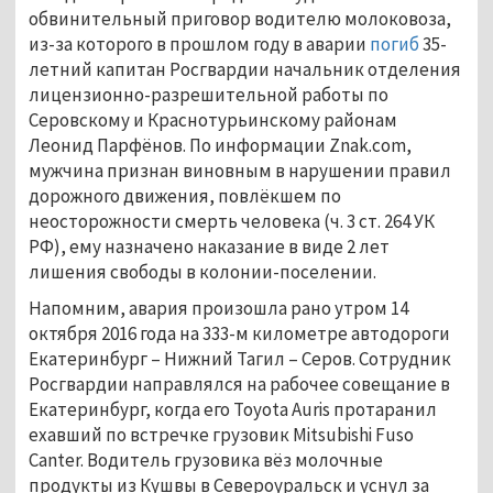
обвинительный приговор водителю молоковоза,
из-за которого в прошлом году в аварии
погиб
35-
летний капитан Росгвардии начальник отделения
лицензионно-разрешительной работы по
Серовскому и Краснотурьинскому районам
Леонид Парфёнов. По информации Znak.com,
мужчина признан виновным в нарушении правил
дорожного движения, повлёкшем по
неосторожности смерть человека (ч. 3 ст. 264 УК
РФ), ему назначено наказание в виде 2 лет
лишения свободы в колонии-поселении.
Напомним, авария произошла рано утром 14
октября 2016 года на 333-м километре автодороги
Екатеринбург
–
Нижний Тагил
–
Серов. Сотрудник
Росгвардии направлялся на рабочее совещание в
Екатеринбург, когда его Toyota Auris протаранил
ехавший по встречке грузовик Mitsubishi Fuso
Canter. Водитель грузовика вёз молочные
продукты из Кушвы в Североуральск и уснул за