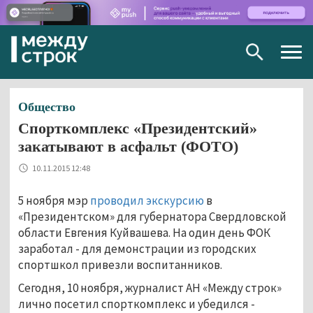
Togg
navig
Общество
Спорткомплекс «Президентский»
закатывают в асфальт (ФОТО)
10.11.2015 12:48
5 ноября мэр
проводил экскурсию
в
«Президентском» для губернатора Свердловской
области Евгения Куйвашева. На один день ФОК
заработал - для демонстрации из городских
спортшкол привезли воспитанников.
Сегодня, 10 ноября, журналист АН «Между строк»
лично посетил спорткомплекс и убедился -