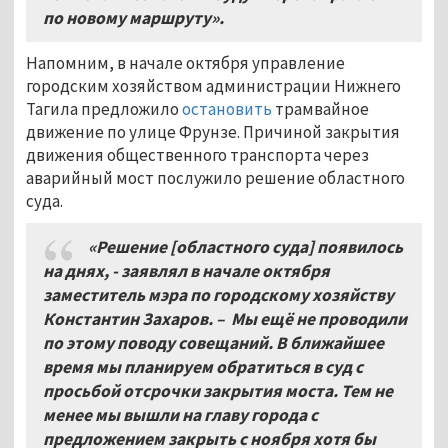
по новому маршруту».
Напомним, в начале октября управление
городским хозяйством администрации Нижнего
Тагила предложило
остановить
трамвайное
движение по улице Фрунзе. Причиной закрытия
движения общественного транспорта через
аварийный мост послужило решение областного
суда.
«Решение [областного суда] появилось
на днях, - заявлял в начале октября
заместитель мэра по городскому хозяйству
Константин Захаров. – Мы ещё не проводили
по этому поводу совещаний. В ближайшее
время мы планируем обратиться в суд с
просьбой отсрочки закрытия моста. Тем не
менее мы вышли на главу города с
предложением закрыть с ноября хотя бы