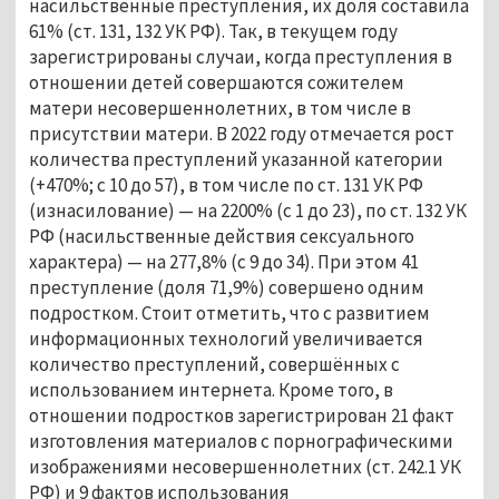
насильственные преступления, их доля составила
61% (ст. 131, 132 УК РФ). Так, в текущем году
зарегистрированы случаи, когда преступления в
отношении детей совершаются сожителем
матери несовершеннолетних, в том числе в
присутствии матери. В 2022 году отмечается рост
количества преступлений указанной категории
(+470%; с 10 до 57), в том числе по ст. 131 УК РФ
(изнасилование) — на 2200% (с 1 до 23), по ст. 132 УК
РФ (насильственные действия сексуального
характера) — на 277,8% (с 9 до 34). При этом 41
преступление (доля 71,9%) совершено одним
подростком. Стоит отметить, что с развитием
информационных технологий увеличивается
количество преступлений, совершённых с
использованием интернета. Кроме того, в
отношении подростков зарегистрирован 21 факт
изготовления материалов с порнографическими
изображениями несовершеннолетних (ст. 242.1 УК
РФ) и 9 фактов использования