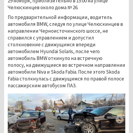
29 ноября, приблизительно в 15:00 на улице
Челюскинцев около дома № 26.
По предварительной информации, водитель
автомобиля BMW, следуя по улице Челюскинцев в
направлении Черноисточинского шоссе, не
справился с управлением и допустил
столкновение с движущимся впереди
автомобилем Hyundai Solaris, после чего
автомобиль BMW откинуло на встречную
полосу, на движущиеся во встречном направлении
автомобили Niva и Skoda Fabia. После этого Skoda
Fabia столкнулась с движущимся по правой полосе
пассажирским автобусом ПАЗ.