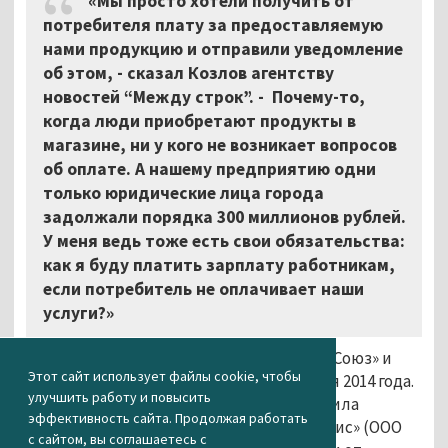
«Мы просто хотели получить от
потребителя плату за предоставляемую
нами продукцию и отправили уведомление
об этом, - сказал Козлов агентству
новостей “Между строк”. - Почему-то,
когда люди приобретают продукты в
магазине, ни у кого не возникает вопросов
об оплате. А нашему предприятию одни
только юридические лица города
задолжали порядка 300 миллионов рублей.
У меня ведь тоже есть свои обязательства:
как я буду платить зарплату работникам,
если потребитель не оплачивает наши
услуги?»
Напомним, речь идёт о конфликте «КБ-Союз» и
Этот сайт использует файлы cookie, чтобы
«Тагилэнерго», который длится с ноября 2014 года.
улучшить работу и повысить
Тогда по поручению мэрии Нижнего Тагила
эффективность сайта. Продолжая работать
энергопоставщики отправили в кафе «Бис» (ООО
с сайтом, вы соглашаетесь с