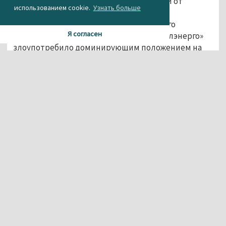
«КБ-Союз») уведомление об отключении от
использованием cookie.
Узнать больше
системы теплоснабжения по причине
задолженности. Комиссия Свердловского
Я согласен
управления ФАС постановила, что «Тагилэнерго»
злоупотребило доминирующим положением на
товарном рынке и должно понести
административное наказание в виде штрафа. По
словам Козлова, в случае с пиццерией, которая
подала жалобу в ФАС, даже не было произведено
отключения от системы теплоснабжения.
Руководство «КБ-Союз» отчасти подтверждает это
заявление. Но отмечает, что «Тагилэнерго» всё-
таки ограничило подачу тепла: при низкой
температуре в помещении, кафе продолжало
получать счета за обслуживание.
«Ограничения не было, - настаивает
Сергей Козлов. – И это установила сама
комиссия ФАС - горячая вода была,
отопление было».