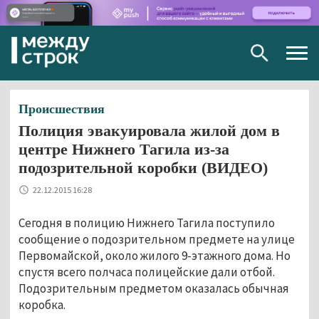
Togg
navig
Происшествия
Полиция эвакуировала жилой дом в
центре Нижнего Тагила из-за
подозрительной коробки (ВИДЕО)
22.12.2015 16:28
Сегодня в полицию Нижнего Тагила поступило
сообщение о подозрительном предмете на улице
Первомайской, около жилого 9-этажного дома. Но
спустя всего полчаса полицейские дали отбой.
Подозрительным предметом оказалась обычная
коробка.